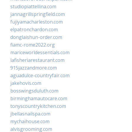
studiopiattellina.com
jannagrillspringfield.com
fujiyamacharleston.com
elpatronchardon.com
donglaishun-order.com
fiamc-rome2022.org
mariceworldessentials.com
lafisheriarestaurant.com
915jazzandmore.com
aguadulce-countryfair.com
jakehovis.com
bosswingsduluth.com
birminghamautocare.com
tonyscountrykitchen.com
jbellasnailspa.com
mychaihouse.com
alvisgrooming.com