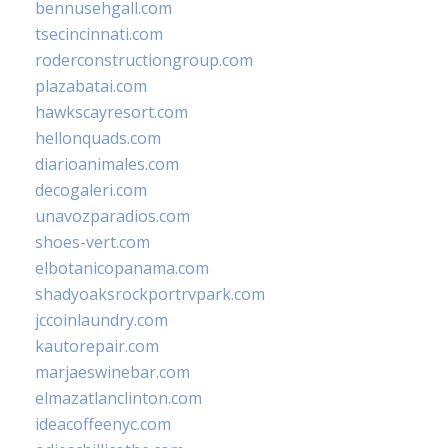
bennusehgall.com
tsecincinnati.com
roderconstructiongroup.com
plazabatai.com
hawkscayresort.com
hellonquads.com
diarioanimales.com
decogaleri.com
unavozparadios.com
shoes-vert.com
elbotanicopanama.com
shadyoaksrockportrvpark.com
jccoinlaundry.com
kautorepair.com
marjaeswinebar.com
elmazatlanclinton.com
ideacoffeenyc.com