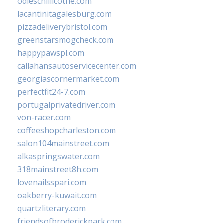
odieschillicothe.com
lacantinitagalesburg.com
pizzadeliverybristol.com
greenstarsmogcheck.com
happypawspl.com
callahansautoservicecenter.com
georgiascornermarket.com
perfectfit24-7.com
portugalprivatedriver.com
von-racer.com
coffeeshopcharleston.com
salon104mainstreet.com
alkaspringswater.com
318mainstreet8h.com
lovenailsspari.com
oakberry-kuwait.com
quartzliterary.com
friendsofbroderickpark.com