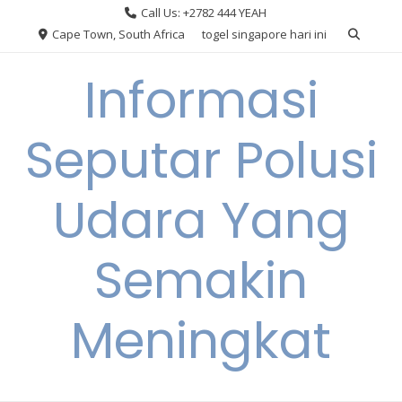
Skip
Call Us: +2782 444 YEAH
to
Cape Town, South Africa
togel singapore hari ini
content
Informasi
Seputar Polusi
Udara Yang
Semakin
Meningkat