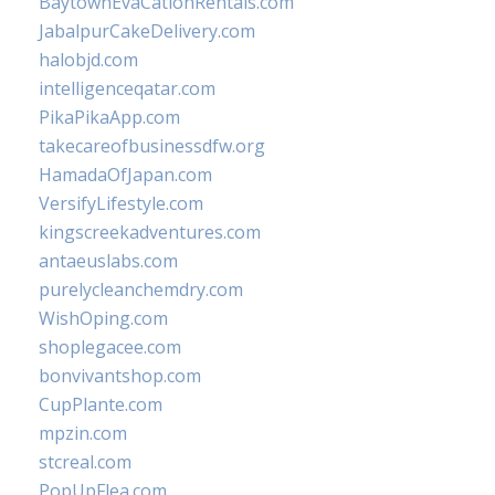
BaytownEvaCationRentals.com
JabalpurCakeDelivery.com
halobjd.com
intelligenceqatar.com
PikaPikaApp.com
takecareofbusinessdfw.org
HamadaOfJapan.com
VersifyLifestyle.com
kingscreekadventures.com
antaeuslabs.com
purelycleanchemdry.com
WishOping.com
shoplegacee.com
bonvivantshop.com
CupPlante.com
mpzin.com
stcreal.com
PopUpFlea.com