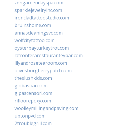
zengardendayspa.com
sparklejewelryinc.com
ironcladtattoostudio.com
bruinshome.com
annascleaningsvc.com
wolfcitytattoo.com
oysterbayturkeytrot.com
lafronterarestauranteybar.com
lilyandrosetearoom.com
olivesburgberrypatch.com
theslushkids.com
giobastian.com
glpascensori.com
rifloorepoxy.com
woolleymillingandpaving.com
uptonpvd.com
2troublegrill.com