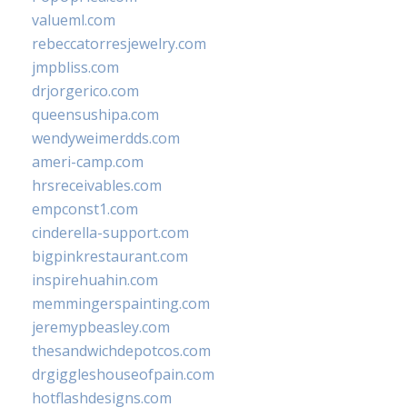
valueml.com
rebeccatorresjewelry.com
jmpbliss.com
drjorgerico.com
queensushipa.com
wendyweimerdds.com
ameri-camp.com
hrsreceivables.com
empconst1.com
cinderella-support.com
bigpinkrestaurant.com
inspirehuahin.com
memmingerspainting.com
jeremypbeasley.com
thesandwichdepotcos.com
drgiggleshouseofpain.com
hotflashdesigns.com