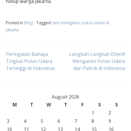
hidup warga Jakarta.
Posted in
Blog
Tagged
cara mengatasi polusi udara di
jakarta
Post
Peringatan Bahaya
Langkah-Langkah Efektif
Tingkat Polusi Udara
Mengatasi Polusi Udara
Tertinggi di Indonesia
dari Pabrik di Indonesia
navigation
August 2026
M
T
W
T
F
S
S
1
2
3
4
5
6
7
8
9
10
11
12
13
14
15
16