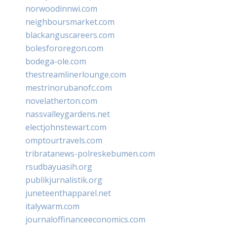
norwoodinnwi.com
neighboursmarket.com
blackanguscareers.com
bolesfororegon.com
bodega-ole.com
thestreamlinerlounge.com
mestrinorubanofc.com
novelatherton.com
nassvalleygardens.net
electjohnstewart.com
omptourtravels.com
tribratanews-polreskebumen.com
rsudbayuasih.org
publikjurnalistik.org
juneteenthapparel.net
italywarm.com
journaloffinanceeconomics.com