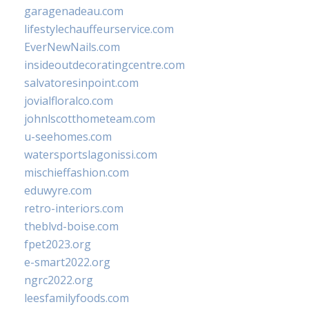
garagenadeau.com
lifestylechauffeurservice.com
EverNewNails.com
insideoutdecoratingcentre.com
salvatoresinpoint.com
jovialfloralco.com
johnlscotthometeam.com
u-seehomes.com
watersportslagonissi.com
mischieffashion.com
eduwyre.com
retro-interiors.com
theblvd-boise.com
fpet2023.org
e-smart2022.org
ngrc2022.org
leesfamilyfoods.com