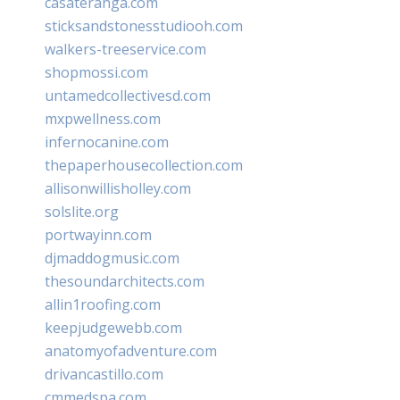
casateranga.com
sticksandstonesstudiooh.com
walkers-treeservice.com
shopmossi.com
untamedcollectivesd.com
mxpwellness.com
infernocanine.com
thepaperhousecollection.com
allisonwillisholley.com
solslite.org
portwayinn.com
djmaddogmusic.com
thesoundarchitects.com
allin1roofing.com
keepjudgewebb.com
anatomyofadventure.com
drivancastillo.com
cmmedspa.com