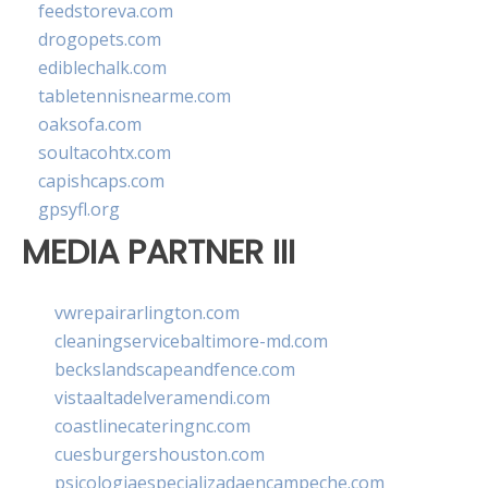
feedstoreva.com
drogopets.com
ediblechalk.com
tabletennisnearme.com
oaksofa.com
soultacohtx.com
capishcaps.com
gpsyfl.org
MEDIA PARTNER III
vwrepairarlington.com
cleaningservicebaltimore-md.com
beckslandscapeandfence.com
vistaaltadelveramendi.com
coastlinecateringnc.com
cuesburgershouston.com
psicologiaespecializadaencampeche.com