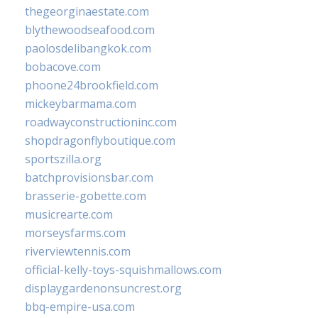
thegeorginaestate.com
blythewoodseafood.com
paolosdelibangkok.com
bobacove.com
phoone24brookfield.com
mickeybarmama.com
roadwayconstructioninc.com
shopdragonflyboutique.com
sportszilla.org
batchprovisionsbar.com
brasserie-gobette.com
musicrearte.com
morseysfarms.com
riverviewtennis.com
official-kelly-toys-squishmallows.com
displaygardenonsuncrest.org
bbq-empire-usa.com