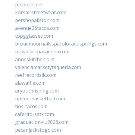
p-sports.net
korsairstreetwear.com
petshopallston.com
avenue26tacos.com
topgglasses.com
broadmoornailsspacoloradosprings.com
missblackpasadena.com
anneskitchen.org
valenciamarketytaqueria.com
reefrecordsllc.com
alawaffle.com
aryouthfishing.com
united-basketball.com
tios-tacos.com
cafecito-satx.com
graduacionviu2023.com
pecanjackstogo.com