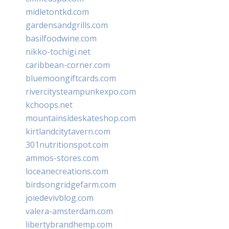
midletontkd.com
gardensandgrills.com
basilfoodwine.com
nikko-tochigi.net
caribbean-corner.com
bluemoongiftcards.com
rivercitysteampunkexpo.com
kchoops.net
mountainsideskateshop.com
kirtlandcitytavern.com
301nutritionspot.com
ammos-stores.com
loceanecreations.com
birdsongridgefarm.com
joiedevivblog.com
valera-amsterdam.com
libertybrandhemp.com