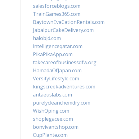
salesforceblogs.com
TrainGames365.com
BaytownEvaCationRentals.com
JabalpurCakeDelivery.com
halobjd.com
intelligenceqatar.com
PikaPikaApp.com
takecareofbusinessdfw.org
HamadaOfJapan.com
VersifyLifestyle.com
kingscreekadventures.com
antaeuslabs.com
purelycleanchemdry.com
WishOping.com
shoplegacee.com
bonvivantshop.com
CupPlante.com