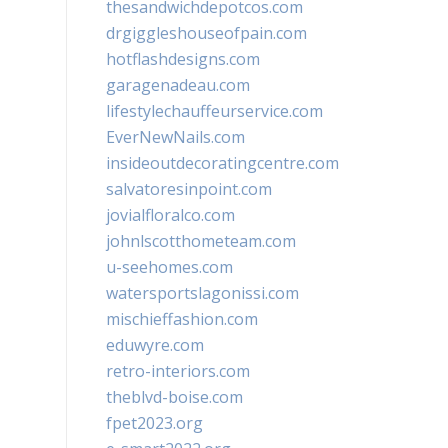
thesandwichdepotcos.com
drgiggleshouseofpain.com
hotflashdesigns.com
garagenadeau.com
lifestylechauffeurservice.com
EverNewNails.com
insideoutdecoratingcentre.com
salvatoresinpoint.com
jovialfloralco.com
johnlscotthometeam.com
u-seehomes.com
watersportslagonissi.com
mischieffashion.com
eduwyre.com
retro-interiors.com
theblvd-boise.com
fpet2023.org