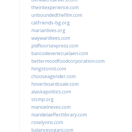
theintexperience.com
unboundedthefilm.com
catfriends-bg.org
marianlives.org
waywardtees.com
pidfloorsexpress.com
bancodevenezuelaen.com
bettermoodfoodcorporation.com
hingstonnt.com
chooseagender.com
hoverboardssale.com
alaskapolitics.com
stsmp.org
manoelneves.com
mandelaeffectlibrary.com
roselynns.com
balanceyoganj.com