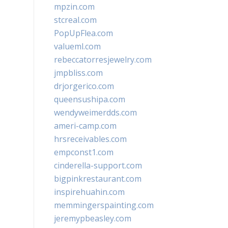
mpzin.com
stcreal.com
PopUpFlea.com
valueml.com
rebeccatorresjewelry.com
jmpbliss.com
drjorgerico.com
queensushipa.com
wendyweimerdds.com
ameri-camp.com
hrsreceivables.com
empconst1.com
cinderella-support.com
bigpinkrestaurant.com
inspirehuahin.com
memmingerspainting.com
jeremypbeasley.com