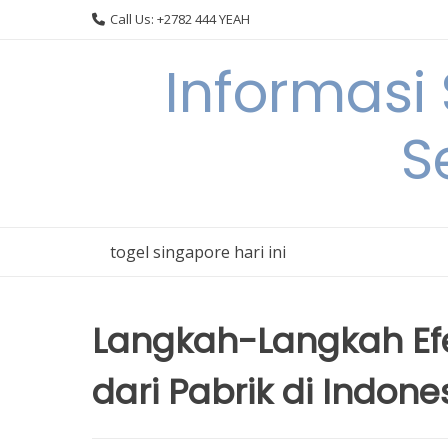
Skip
Call Us: +2782 444 YEAH
to
content
Informasi
S
togel singapore hari ini
Langkah-Langkah Efe
dari Pabrik di Indone