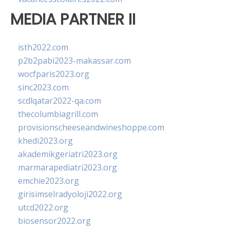
MEDIA PARTNER II
isth2022.com
p2b2pabi2023-makassar.com
wocfparis2023.org
sinc2023.com
scdlqatar2022-qa.com
thecolumbiagrill.com
provisionscheeseandwineshoppe.com
khedi2023.org
akademikgeriatri2023.org
marmarapediatri2023.org
emchie2023.org
girisimselradyoloji2022.org
utcd2022.org
biosensor2022.org