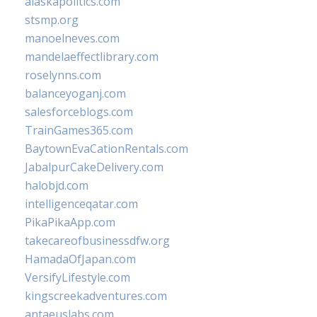
alaskapolitics.com
stsmp.org
manoelneves.com
mandelaeffectlibrary.com
roselynns.com
balanceyoganj.com
salesforceblogs.com
TrainGames365.com
BaytownEvaCationRentals.com
JabalpurCakeDelivery.com
halobjd.com
intelligenceqatar.com
PikaPikaApp.com
takecareofbusinessdfw.org
HamadaOfJapan.com
VersifyLifestyle.com
kingscreekadventures.com
antaeuslabs.com