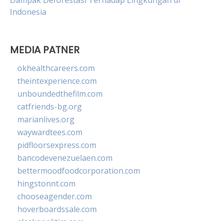
Dampak Deforestasi Terhadap Lingkungan di
Indonesia
MEDIA PATNER
okhealthcareers.com
theintexperience.com
unboundedthefilm.com
catfriends-bg.org
marianlives.org
waywardtees.com
pidfloorsexpress.com
bancodevenezuelaen.com
bettermoodfoodcorporation.com
hingstonnt.com
chooseagender.com
hoverboardssale.com