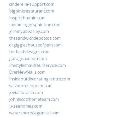
cinderella-support.com
bigpinkrestaurant.com
inspirehuahin.com
memmingerspainting.com
jeremypbeasley.com
thesandwichdepotcos.com
drgiggleshouseofpain.com
hotflashdesigns.com
garagenadeau.com
lifestylechauffeurservice.com
EverNewNails.com
insideoutdecoratingcentre.com
salvatoresinpoint.com
jovialfloralco.com
johnlscotthometeam.com
u-seehomes.com
watersportslagonissi.com