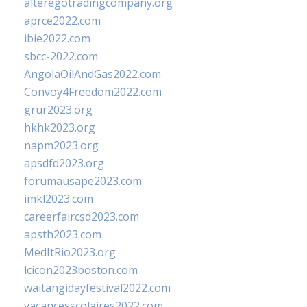
alteregotradingcompany.org
aprce2022.com
ibie2022.com
sbcc-2022.com
AngolaOilAndGas2022.com
Convoy4Freedom2022.com
grur2023.org
hkhk2023.org
napm2023.org
apsdfd2023.org
forumausape2023.com
imkl2023.com
careerfaircsd2023.com
apsth2023.com
MedItRio2023.org
lcicon2023boston.com
waitangidayfestival2022.com
vacancesscolaires2022.com