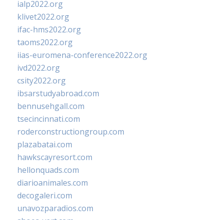
ialp2022.org
klivet2022.org
ifac-hms2022.org
taoms2022.org
iias-euromena-conference2022.org
ivd2022.org
csity2022.org
ibsarstudyabroad.com
bennusehgall.com
tsecincinnati.com
roderconstructiongroup.com
plazabatai.com
hawkscayresort.com
hellonquads.com
diarioanimales.com
decogaleri.com
unavozparadios.com