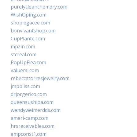
purelycleanchemdry.com
WishOping.com
shoplegacee.com
bonvivantshop.com
CupPlante.com
mpzin.com
stcreal.com
PopUpFlea.com
valueml.com
rebeccatorresjewelry.com
jmpbliss.com
drjorgerico.com
queensushipa.com
wendyweimerdds.com
ameri-camp.com
hrsreceivables.com
empconst1.com