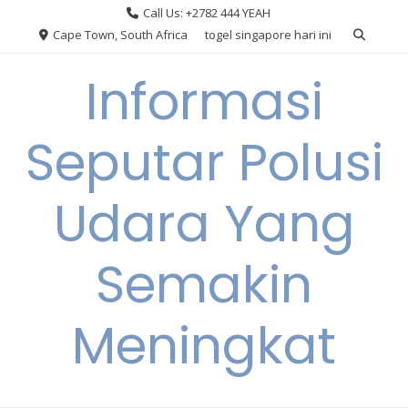
Skip
Call Us: +2782 444 YEAH
to
Cape Town, South Africa
togel singapore hari ini
content
Informasi
Seputar Polusi
Udara Yang
Semakin
Meningkat