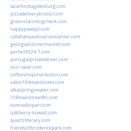
lacantinitagalesburg.com
pizzadeliverybristol.com
greenstarsmogcheck.com
happypawspl.com
callahansautoservicecenter.com
georgiascornermarket.com
perfectfit24-7.com
portugalprivatedriver.com
von-racer.com
coffeeshopcharleston.com
salon104mainstreet.com
alkaspringswater.com
318mainstreet8h.com
lovenailsspari.com
oakberry-kuwait.com
quartzliterary.com
friendsofbroderickpark.com