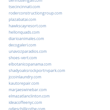
bennusehgall.com
tsecincinnati.com
roderconstructiongroup.com
plazabatai.com
hawkscayresort.com
hellonquads.com
diarioanimales.com
decogaleri.com
unavozparadios.com
shoes-vert.com
elbotanicopanama.com
shadyoaksrockportrvpark.com
jccoinlaundry.com
kautorepair.com
marjaeswinebar.com
elmazatlanclinton.com
ideacoffeenyc.com
odieschillicothe.com