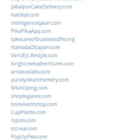
JabalpurCakeDelivery.com
halobjd.com
intelligenceqatar.com
PikaPikaApp.com
takecareofbusinessdfw.org
HamadaOfJapan.com
VersifyLifestyle.com
kingscreekadventures.com
antaeuslabs.com
purelycleanchemdry.com
WishOping.com
shoplegacee.com
bonvivantshop.com
CupPlante.com
mpzin.com
stcreal.com
PopUpFlea.com