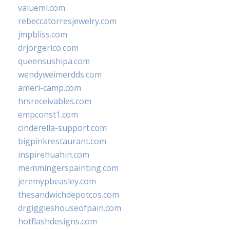
valueml.com
rebeccatorresjewelry.com
jmpbliss.com
drjorgerico.com
queensushipa.com
wendyweimerdds.com
ameri-camp.com
hrsreceivables.com
empconst1.com
cinderella-support.com
bigpinkrestaurant.com
inspirehuahin.com
memmingerspainting.com
jeremypbeasley.com
thesandwichdepotcos.com
drgiggleshouseofpain.com
hotflashdesigns.com