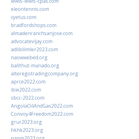
lewis-lewis-cpas.com
eleontennis.com
cyetus.com
bradfordshops.com
almadenranchsanjose.com
advocatevijay.com
adlibilimler2023.com
naswwebed.org
balithut-manado.org
alteregotradingcompany.org
aprce2022.com
ibie2022.com
sbcc-2022.com
AngolaOilAndGas2022.com
Convoy4Freedom2022.com
grur2023.org
hkhk2023.org
napm2023.org