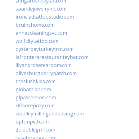
zengardendayspa.com
sparklejewelryinc.com
ironcladtattoostudio.com
bruinshome.com
annascleaningsvc.com
wolfcitytattoo.com
oysterbayturkeytrot.com
lafronterarestauranteybar.com
lilyandrosetearoom.com
olivesburgberrypatch.com
theslushkids.com
giobastian.com
glpascensori.com
rifloorepoxy.com
woolleymillingandpaving.com
uptonpvd.com
2troublegrill.com
casateranga.com