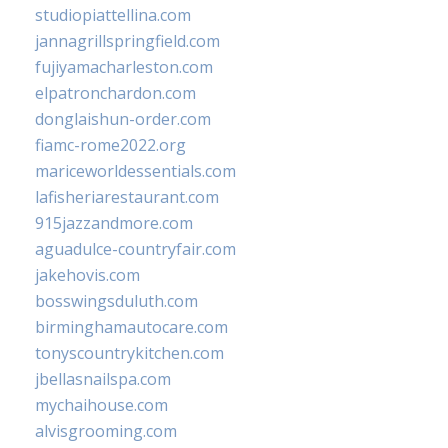
studiopiattellina.com
jannagrillspringfield.com
fujiyamacharleston.com
elpatronchardon.com
donglaishun-order.com
fiamc-rome2022.org
mariceworldessentials.com
lafisheriarestaurant.com
915jazzandmore.com
aguadulce-countryfair.com
jakehovis.com
bosswingsduluth.com
birminghamautocare.com
tonyscountrykitchen.com
jbellasnailspa.com
mychaihouse.com
alvisgrooming.com