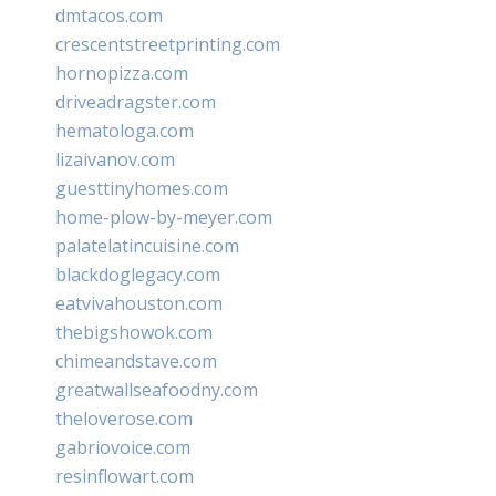
dmtacos.com
crescentstreetprinting.com
hornopizza.com
driveadragster.com
hematologa.com
lizaivanov.com
guesttinyhomes.com
home-plow-by-meyer.com
palatelatincuisine.com
blackdoglegacy.com
eatvivahouston.com
thebigshowok.com
chimeandstave.com
greatwallseafoodny.com
theloverose.com
gabriovoice.com
resinflowart.com