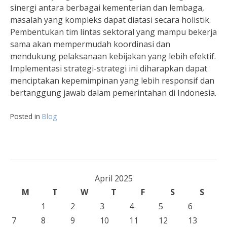
sinergi antara berbagai kementerian dan lembaga,
masalah yang kompleks dapat diatasi secara holistik.
Pembentukan tim lintas sektoral yang mampu bekerja
sama akan mempermudah koordinasi dan
mendukung pelaksanaan kebijakan yang lebih efektif.
Implementasi strategi-strategi ini diharapkan dapat
menciptakan kepemimpinan yang lebih responsif dan
bertanggung jawab dalam pemerintahan di Indonesia.
Posted in
Blog
April 2025
M
T
W
T
F
S
S
1
2
3
4
5
6
7
8
9
10
11
12
13