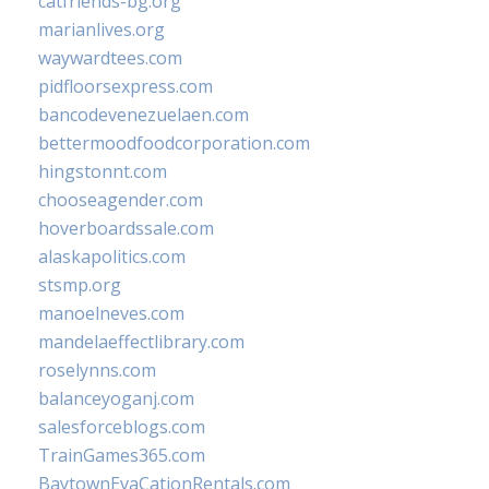
catfriends-bg.org
marianlives.org
waywardtees.com
pidfloorsexpress.com
bancodevenezuelaen.com
bettermoodfoodcorporation.com
hingstonnt.com
chooseagender.com
hoverboardssale.com
alaskapolitics.com
stsmp.org
manoelneves.com
mandelaeffectlibrary.com
roselynns.com
balanceyoganj.com
salesforceblogs.com
TrainGames365.com
BaytownEvaCationRentals.com