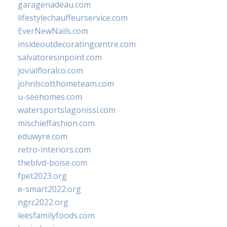
garagenadeau.com
lifestylechauffeurservice.com
EverNewNails.com
insideoutdecoratingcentre.com
salvatoresinpoint.com
jovialfloralco.com
johnlscotthometeam.com
u-seehomes.com
watersportslagonissi.com
mischieffashion.com
eduwyre.com
retro-interiors.com
theblvd-boise.com
fpet2023.org
e-smart2022.org
ngrc2022.org
leesfamilyfoods.com