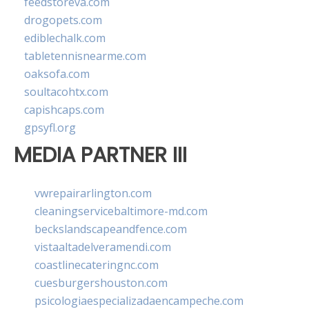
feedstoreva.com
drogopets.com
ediblechalk.com
tabletennisnearme.com
oaksofa.com
soultacohtx.com
capishcaps.com
gpsyfl.org
MEDIA PARTNER III
vwrepairarlington.com
cleaningservicebaltimore-md.com
beckslandscapeandfence.com
vistaaltadelveramendi.com
coastlinecateringnc.com
cuesburgershouston.com
psicologiaespecializadaencampeche.com