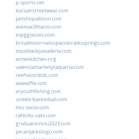
p-sports.net
korsairstreetwear.com
petshopallston.com
avenue26tacos.com
topgglasses.com
broadmoornailsspacoloradosprings.com
missblackpasadena.com
anneskitchen.org
valenciamarketytaqueria.com
reefrecordsllc.com
alawaffle.com
aryouthfishing.com
united-basketball.com
tios-tacos.com
cafecito-satx.com
graduacionviu2023.com
pecanjackstogo.com