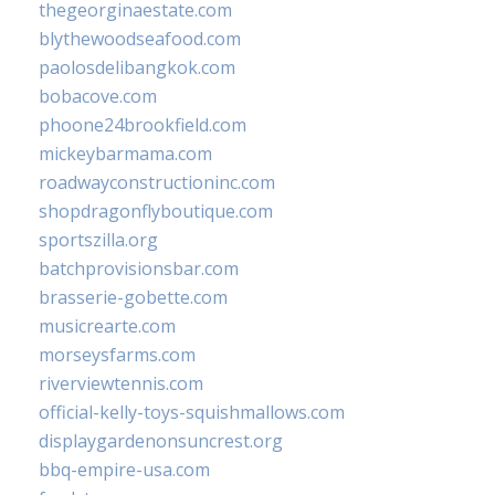
thegeorginaestate.com
blythewoodseafood.com
paolosdelibangkok.com
bobacove.com
phoone24brookfield.com
mickeybarmama.com
roadwayconstructioninc.com
shopdragonflyboutique.com
sportszilla.org
batchprovisionsbar.com
brasserie-gobette.com
musicrearte.com
morseysfarms.com
riverviewtennis.com
official-kelly-toys-squishmallows.com
displaygardenonsuncrest.org
bbq-empire-usa.com