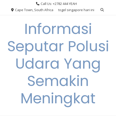
Skip
Call Us: +2782 444 YEAH
to
Cape Town, South Africa
togel singapore hari ini
content
Informasi
Seputar Polusi
Udara Yang
Semakin
Meningkat