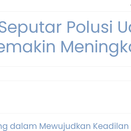
 Seputar Polusi 
emakin Meningk
wang dalam Mewujudkan Keadilan