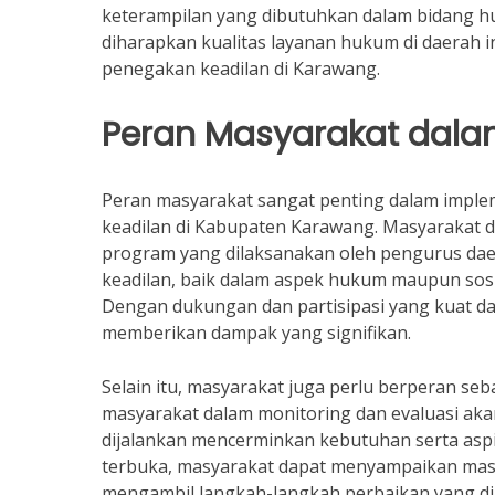
keterampilan yang dibutuhkan dalam bidang 
diharapkan kualitas layanan hukum di daerah 
penegakan keadilan di Karawang.
Peran Masyarakat dala
Peran masyarakat sangat penting dalam imple
keadilan di Kabupaten Karawang. Masyarakat di
program yang dilaksanakan oleh pengurus dae
keadilan, baik dalam aspek hukum maupun sosia
Dengan dukungan dan partisipasi yang kuat dari 
memberikan dampak yang signifikan.
Selain itu, masyarakat juga perlu berperan s
masyarakat dalam monitoring dan evaluasi a
dijalankan mencerminkan kebutuhan serta aspir
terbuka, masyarakat dapat menyampaikan masu
mengambil langkah-langkah perbaikan yang di