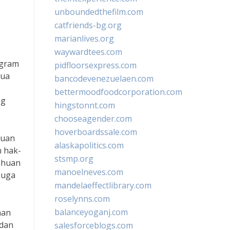
unboundedthefilm.com
catfriends-bg.org
marianlives.org
waywardtees.com
ogram
pidfloorsexpress.com
mua
bancodevenezuelaen.com
bettermoodfoodcorporation.com
ng
hingstonnt.com
chooseagender.com
hoverboardssale.com
juan
alaskapolitics.com
 hak-
stsmp.org
ahuan
manoelneves.com
juga
mandelaeffectlibrary.com
roselynns.com
balanceyoganj.com
han
 dan
salesforceblogs.com