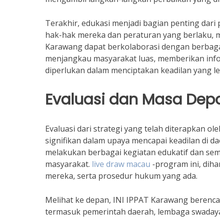
Terakhir, edukasi menjadi bagian penting d
hak-hak mereka dan peraturan yang berlaku, m
Karawang dapat berkolaborasi dengan berbaga
menjangkau masyarakat luas, memberikan inf
diperlukan dalam menciptakan keadilan yang leb
Evaluasi dan Masa Depa
Evaluasi dari strategi yang telah diterapkan
signifikan dalam upaya mencapai keadilan di da
melakukan berbagai kegiatan edukatif dan se
masyarakat.
live draw macau
-program ini, dih
mereka, serta prosedur hukum yang ada.
Melihat ke depan, INI IPPAT Karawang berenc
termasuk pemerintah daerah, lembaga swadaya