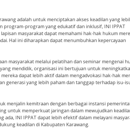
arawang adalah untuk menciptakan akses keadilan yang lebi
program-program yang edukatif dan inklusif, INI IPPAT
lapisan masyarakat dapat memahami hak-hak hukum mer
ai. Hal ini diharapkan dapat menumbuhkan kepercayaan
yaan masyarakat melalui pelatihan dan seminar mengenai h
ang mendidik, organisasi ini bertujuan untuk meningkatk
 mereka dapat lebih aktif dalam mengadvokasi hak-hak mer
n generasi yang lebih paham dan tanggap terhadap isu-is
ntuk menjalin kemitraan dengan berbagai instansi pemerint
enting untuk memperkuat jaringan dalam mewujudkan keadila
 ada, INI IPPAT dapat lebih efektif dalam melayani masyar
ukung keadilan di Kabupaten Karawang.