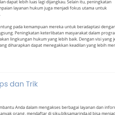
 dapat lebih luas lagi dijangkau. Selain itu, peningkatan
mpaian layanan hukum juga menjadi fokus utama untuk
.
gantung pada kemampuan mereka untuk beradaptasi denga
ngsung. Peningkatan keterlibatan masyarakat dalam progr
kan lingkungan hukum yang lebih baik. Dengan visi yang j
wang diharapkan dapat menegakkan keadilan yang lebih me
ps dan Trik
embantu Anda dalam mengakses berbagai layanan dan infor
banyak orang, mendaftar di siku.blksamarinda.id bisa menjad