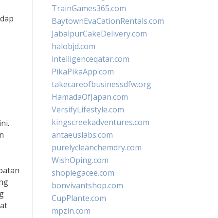
TrainGames365.com
adap
BaytownEvaCationRentals.com
JabalpurCakeDelivery.com
halobjd.com
intelligenceqatar.com
PikaPikaApp.com
takecareofbusinessdfw.org
HamadaOfJapan.com
VersifyLifestyle.com
kingscreekadventures.com
ni.
an
antaeuslabs.com
purelycleanchemdry.com
WishOping.com
ibatan
shoplegacee.com
ang
bonvivantshop.com
ng
CupPlante.com
at
mpzin.com