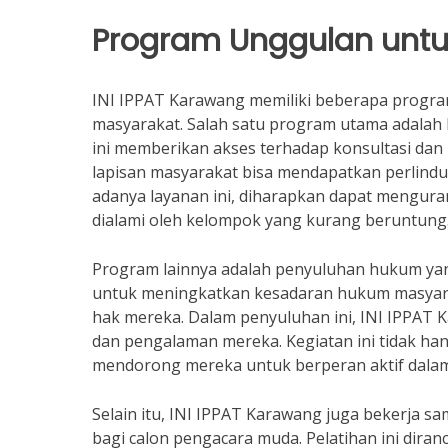
Program Unggulan untu
INI IPPAT Karawang memiliki beberapa progra
masyarakat. Salah satu program utama adalah
ini memberikan akses terhadap konsultasi da
lapisan masyarakat bisa mendapatkan perlin
adanya layanan ini, diharapkan dapat mengura
dialami oleh kelompok yang kurang beruntung
Program lainnya adalah penyuluhan hukum yang
untuk meningkatkan kesadaran hukum masyar
hak mereka. Dalam penyuluhan ini, INI IPPAT
dan pengalaman mereka. Kegiatan ini tidak h
mendorong mereka untuk berperan aktif dalam 
Selain itu, INI IPPAT Karawang juga bekerja 
bagi calon pengacara muda. Pelatihan ini dir