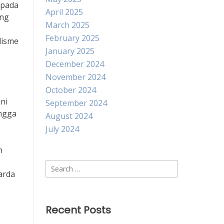
epada
April 2025
ang
March 2025
February 2025
lisme
January 2025
December 2024
November 2024
October 2024
ni
September 2024
ingga
August 2024
July 2024
m
Search
arda
for:
Recent Posts