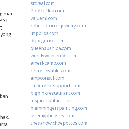
stcreal.com
PopUpFlea.com
genai
valueml.com
PPAT
rebeccatorresjewelry.com
g
jmpbliss.com
 yang
drjorgerico.com
queensushipa.com
wendyweimerdds.com
ameri-camp.com
hrsreceivables.com
g
empconst1.com
cinderella-support.com
bigpinkrestaurant.com
iban
inspirehuahin.com
memmingerspainting.com
jeremypbeasley.com
hak,
thesandwichdepotcos.com
sama