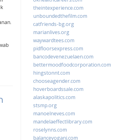
uk
theintexperience.com
unboundedthefilm.com
anan.
catfriends-bg.org
marianlives.org
waywardtees.com
awab
pidfloorsexpress.com
bancodevenezuelaen.com
bettermoodfoodcorporation.com
hingstonnt.com
chooseagender.com
hoverboardssale.com
m
alaskapolitics.com
stsmp.org
manoelneves.com
mandelaeffectlibrary.com
roselynns.com
balanceyoganj.com