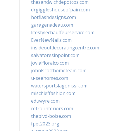
thesandwichdepotcos.com
drgiggleshouseofpain.com
hotflashdesigns.com
garagenadeau.com
lifestylechauffeurservice.com
EverNewNails.com
insideoutdecoratingcentre.com
salvatoresinpoint.com
jovialfloralco.com
johnlscotthometeam.com
u-seehomes.com
watersportslagonissi.com
mischieffashion.com
eduwyre.com
retro-interiors.com
theblvd-boise.com
fpet2023.org