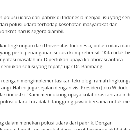
polusi udara dari pabrik di Indonesia menjadi isu yang se
dari polusi udara terhadap kesehatan masyarakat dan
onkret harus segera diambil.
 lingkungan dari Universitas Indonesia, polusi udara dar
yang perlu penanganan secara komprehensif. “Kita tidak bi
gatasi masalah ini. Diperlukan upaya kolaborasi antara
nemukan solusi yang tepat,” ujar Dr. Bambang.
lah dengan mengimplementasikan teknologi ramah lingkunga
angi. Hal ini juga sejalan dengan visi Presiden Joko Widodo
i industri. “Kami mendukung upaya kolaborasi antara indu
polusi udara. Ini adalah tanggung jawab bersama untuk m
.
ing dalam menekan polusi udara dari pabrik. Dengan
ungan bersih, masyarakat dapat turut berperan aktif dal