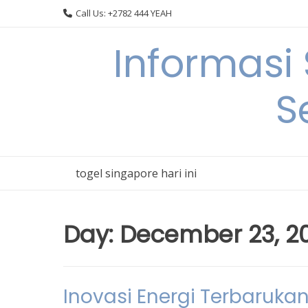
Skip
Call Us: +2782 444 YEAH
to
content
Informasi
S
togel singapore hari ini
Day:
December 23, 2
Inovasi Energi Terbaruka