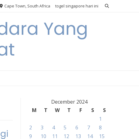
Cape Town, South Africa
togel singapore hari ini
Udara Yang
at
December 2024
M
T
W
T
F
S
S
1
2
3
4
5
6
7
8
gi
9
10
11
12
13
14
15