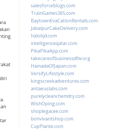
salesforceblogs.com
TrainGames365.com
BaytownEvaCationRentals.com
ara
JabalpurCakeDelivery.com
pakan
halobjd.com
nting
intelligenceqatar.com
PikaPikaApp.com
takecareofbusinessdfw.org
rakat
HamadaOfJapan.com
VersifyLifestyle.com
diri
kingscreekadventures.com
antaeuslabs.com
purelycleanchemdry.com
a.
WishOping.com
kan
shoplegacee.com
bonvivantshop.com
tar
CupPlante.com