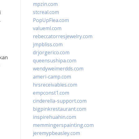
mpzin.com
stcreal.com
i
,
PopUpFlea.com
valueml.com
rebeccatorresjewelry.com
jmpbliss.com
drjorgerico.com
akan
queensushipa.com
i
wendyweimerdds.com
ameri-camp.com
hrsreceivables.com
empconst1.com
cinderella-support.com
bigpinkrestaurant.com
inspirehuahin.com
memmingerspainting.com
jeremypbeasley.com