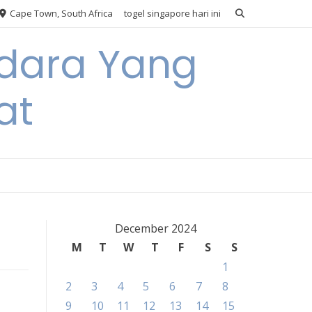
Cape Town, South Africa
togel singapore hari ini
Udara Yang
at
December 2024
M
T
W
T
F
S
S
1
2
3
4
5
6
7
8
9
10
11
12
13
14
15