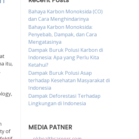
an
Recent Posts
Bahaya Karbon Monoksida (CO)
dan Cara Menghindarinya
Bahaya Karbon Monoksida:
Penyebab, Dampak, dan Cara
Mengatasinya
Dampak Buruk Polusi Karbon di
at
Indonesia: Apa yang Perlu Kita
a itu,
Ketahui?
.
Dampak Buruk Polusi Asap
terhadap Kesehatan Masyarakat di
Indonesia
ology,
Dampak Deforestasi Terhadap
Lingkungan di Indonesia
n
MEDIA PATNER
ty of
ektif
okhealthcareers.com