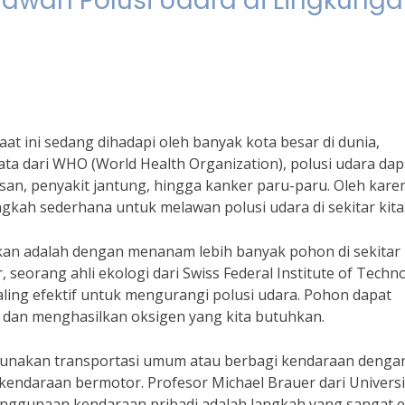
lawan Polusi Udara di Lingkung
at ini sedang dihadapi oleh banyak kota besar di dunia,
ata dari WHO (World Health Organization), polusi udara dap
an, penyakit jantung, hingga kanker paru-paru. Oleh karen
gkah sederhana untuk melawan polusi udara di sekitar kita
ukan adalah dengan menanam lebih banyak pohon di sekitar
seorang ahli ekologi dari Swiss Federal Institute of Techn
ing efektif untuk mengurangi polusi udara. Pohon dapat
 dan menghasilkan oksigen yang kita butuhkan.
gunakan transportasi umum atau berbagi kendaraan denga
endaraan bermotor. Profesor Michael Brauer dari Universi
nggunaan kendaraan pribadi adalah langkah yang sangat ef