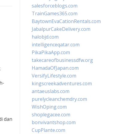
salesforceblogs.com
TrainGames365.com
BaytownEvaCationRentals.com
JabalpurCakeDelivery.com
halobjd.com
intelligenceqatar.com
PikaPikaApp.com
takecareofbusinessdfw.org
HamadaOfJapan.com
k
VersifyLifestyle.com
h-
kingscreekadventures.com
antaeuslabs.com
purelycleanchemdry.com
WishOping.com
shoplegacee.com
i dan
bonvivantshop.com
CupPlante.com