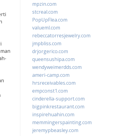
mpzin.com
stcreal.com
rti
PopUpFlea.com
n
valueml.com
rebeccatorresjewelry.com
jmpbliss.com
i
taman
drjorgerico.com
ah-
queensushipa.com
wendyweimerdds.com
ameri-camp.com
an
hrsreceivables.com
empconst1.com
a
cinderella-support.com
bigpinkrestaurant.com
inspirehuahin.com
memmingerspainting.com
jeremypbeasley.com