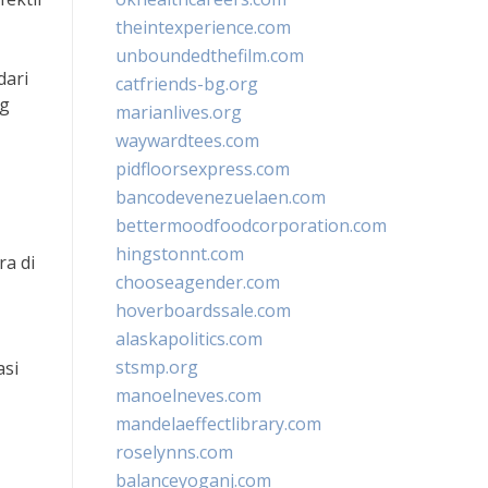
theintexperience.com
unboundedthefilm.com
dari
catfriends-bg.org
ng
marianlives.org
waywardtees.com
pidfloorsexpress.com
bancodevenezuelaen.com
bettermoodfoodcorporation.com
hingstonnt.com
a di
chooseagender.com
hoverboardssale.com
alaskapolitics.com
stsmp.org
asi
manoelneves.com
mandelaeffectlibrary.com
roselynns.com
balanceyoganj.com