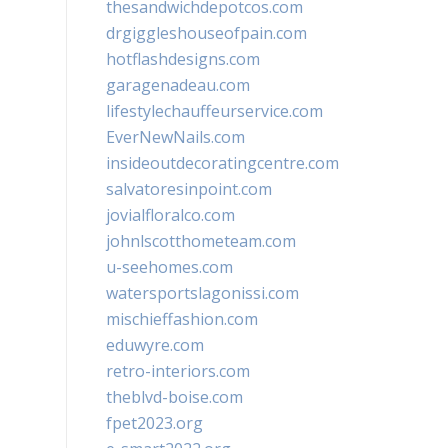
thesandwichdepotcos.com
drgiggleshouseofpain.com
hotflashdesigns.com
garagenadeau.com
lifestylechauffeurservice.com
EverNewNails.com
insideoutdecoratingcentre.com
salvatoresinpoint.com
jovialfloralco.com
johnlscotthometeam.com
u-seehomes.com
watersportslagonissi.com
mischieffashion.com
eduwyre.com
retro-interiors.com
theblvd-boise.com
fpet2023.org