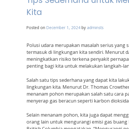
Tips Sederhana untuk Me
Kita
Posted on
December 1, 2024
by
adminsts
Polusi udara merupakan masalah serius yang sa
termasuk di lingkungan kita sendiri. Menurut d
meningkatkan risiko terkena penyakit pernapas
penting bagi kita untuk melakukan langkah-lan
Salah satu tips sederhana yang dapat kita lak
lingkungan kita. Menurut Dr. Thomas Crowther, 
menanam pohon merupakan salah satu cara pal
menyerap gas beracun seperti karbon dioksida
Selain menanam pohon, kita juga dapat meng
orang lain untuk mengurangi emisi gas buang k
British Columbia mengatakan, “Mengurangi pe