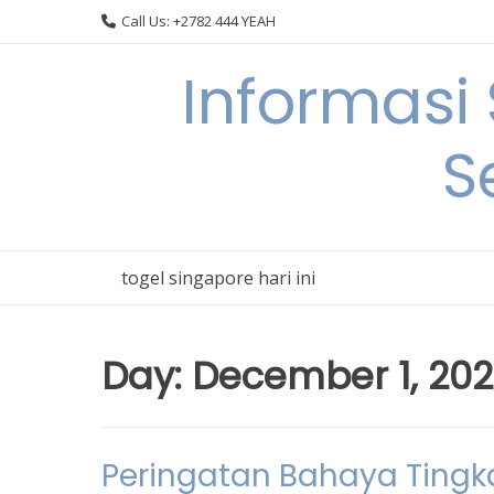
Skip
Call Us: +2782 444 YEAH
to
content
Informasi
S
togel singapore hari ini
Day:
December 1, 20
Peringatan Bahaya Tingkat