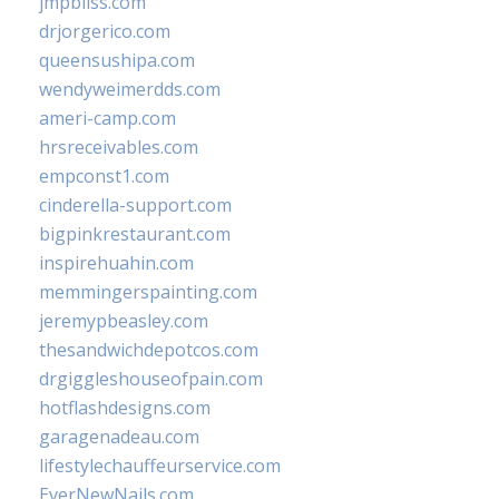
jmpbliss.com
drjorgerico.com
queensushipa.com
wendyweimerdds.com
ameri-camp.com
hrsreceivables.com
empconst1.com
cinderella-support.com
bigpinkrestaurant.com
inspirehuahin.com
memmingerspainting.com
jeremypbeasley.com
thesandwichdepotcos.com
drgiggleshouseofpain.com
hotflashdesigns.com
garagenadeau.com
lifestylechauffeurservice.com
EverNewNails.com