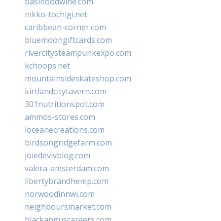
basilfoodwine.com
nikko-tochigi.net
caribbean-corner.com
bluemoongiftcards.com
rivercitysteampunkexpo.com
kchoops.net
mountainsideskateshop.com
kirtlandcitytavern.com
301nutritionspot.com
ammos-stores.com
loceanecreations.com
birdsongridgefarm.com
joiedevivblog.com
valera-amsterdam.com
libertybrandhemp.com
norwoodinnwi.com
neighboursmarket.com
blackanguscareers.com