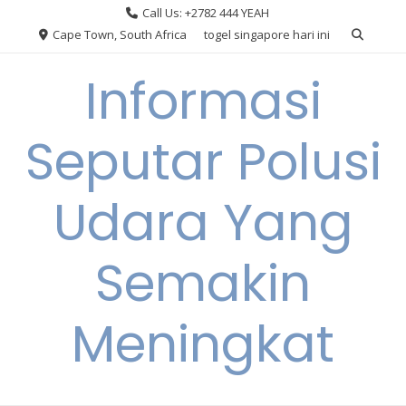
Skip
Call Us: +2782 444 YEAH
to
Cape Town, South Africa
togel singapore hari ini
content
Informasi
Seputar Polusi
Udara Yang
Semakin
Meningkat