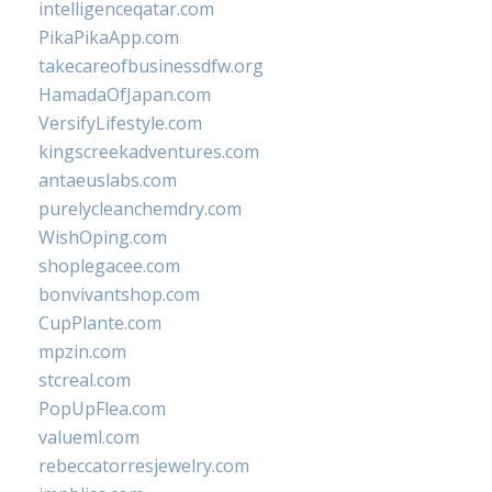
intelligenceqatar.com
PikaPikaApp.com
takecareofbusinessdfw.org
HamadaOfJapan.com
VersifyLifestyle.com
kingscreekadventures.com
antaeuslabs.com
purelycleanchemdry.com
WishOping.com
shoplegacee.com
bonvivantshop.com
CupPlante.com
mpzin.com
stcreal.com
PopUpFlea.com
valueml.com
rebeccatorresjewelry.com