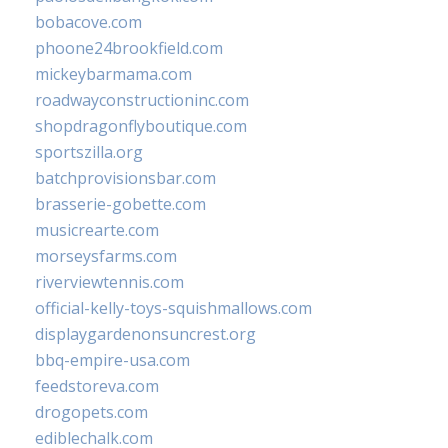
bobacove.com
phoone24brookfield.com
mickeybarmama.com
roadwayconstructioninc.com
shopdragonflyboutique.com
sportszilla.org
batchprovisionsbar.com
brasserie-gobette.com
musicrearte.com
morseysfarms.com
riverviewtennis.com
official-kelly-toys-squishmallows.com
displaygardenonsuncrest.org
bbq-empire-usa.com
feedstoreva.com
drogopets.com
ediblechalk.com