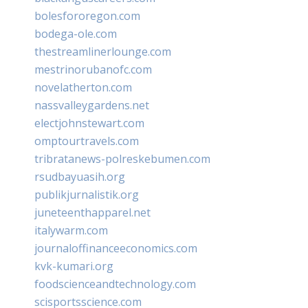
bolesfororegon.com
bodega-ole.com
thestreamlinerlounge.com
mestrinorubanofc.com
novelatherton.com
nassvalleygardens.net
electjohnstewart.com
omptourtravels.com
tribratanews-polreskebumen.com
rsudbayuasih.org
publikjurnalistik.org
juneteenthapparel.net
italywarm.com
journaloffinanceeconomics.com
kvk-kumari.org
foodscienceandtechnology.com
scisportsscience.com