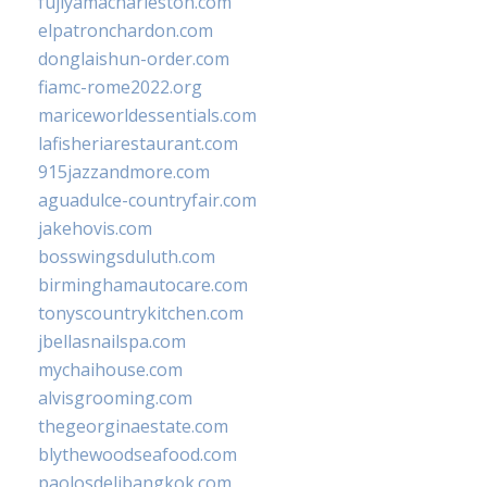
fujiyamacharleston.com
elpatronchardon.com
donglaishun-order.com
fiamc-rome2022.org
mariceworldessentials.com
lafisheriarestaurant.com
915jazzandmore.com
aguadulce-countryfair.com
jakehovis.com
bosswingsduluth.com
birminghamautocare.com
tonyscountrykitchen.com
jbellasnailspa.com
mychaihouse.com
alvisgrooming.com
thegeorginaestate.com
blythewoodseafood.com
paolosdelibangkok.com