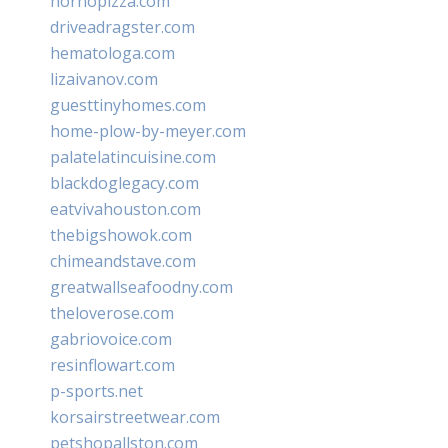
hornopizza.com
driveadragster.com
hematologa.com
lizaivanov.com
guesttinyhomes.com
home-plow-by-meyer.com
palatelatincuisine.com
blackdoglegacy.com
eatvivahouston.com
thebigshowok.com
chimeandstave.com
greatwallseafoodny.com
theloverose.com
gabriovoice.com
resinflowart.com
p-sports.net
korsairstreetwear.com
petshopallston.com