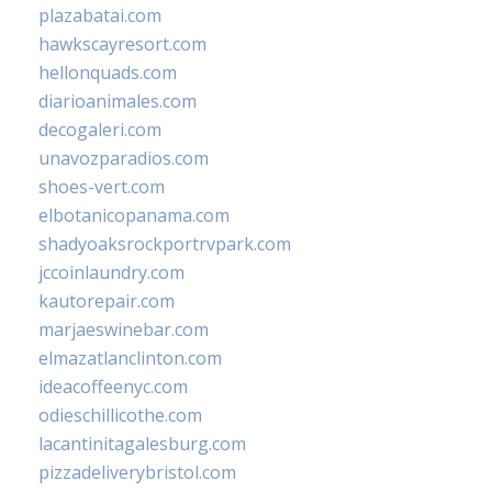
plazabatai.com
hawkscayresort.com
hellonquads.com
diarioanimales.com
decogaleri.com
unavozparadios.com
shoes-vert.com
elbotanicopanama.com
shadyoaksrockportrvpark.com
jccoinlaundry.com
kautorepair.com
marjaeswinebar.com
elmazatlanclinton.com
ideacoffeenyc.com
odieschillicothe.com
lacantinitagalesburg.com
pizzadeliverybristol.com