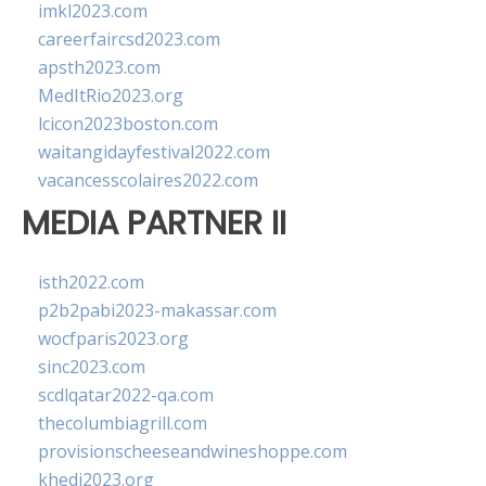
imkl2023.com
careerfaircsd2023.com
apsth2023.com
MedItRio2023.org
lcicon2023boston.com
waitangidayfestival2022.com
vacancesscolaires2022.com
MEDIA PARTNER II
isth2022.com
p2b2pabi2023-makassar.com
wocfparis2023.org
sinc2023.com
scdlqatar2022-qa.com
thecolumbiagrill.com
provisionscheeseandwineshoppe.com
khedi2023.org