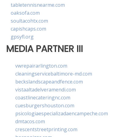
tabletennisnearme.com
oaksofa.com
soultacohtx.com
capishcaps.com
gpsyfl.org
MEDIA PARTNER III
vwrepairarlington.com
cleaningservicebaltimore-md.com
beckslandscapeandfence.com
vistaaltadelveramendi.com
coastlinecateringnc.com
cuesburgershouston.com
psicologiaespecializadaencampeche.com
dmtacos.com
crescentstreetprinting.com