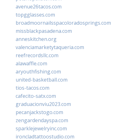
avenue26tacos.com
topgglasses.com
broadmoornailsspacoloradosprings.com
missblackpasadena.com
anneskitchen.org
valenciamarketytaqueria.com
reefrecordsllc.com
alawaffle.com
aryouthfishing.com
united-basketball.com
tios-tacos.com
cafecito-satx.com
graduacionviu2023.com
pecanjackstogo.com
zengardendayspa.com
sparklejewelryinc.com
ironcladtattoostudio.com