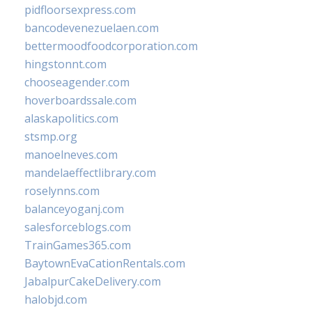
pidfloorsexpress.com
bancodevenezuelaen.com
bettermoodfoodcorporation.com
hingstonnt.com
chooseagender.com
hoverboardssale.com
alaskapolitics.com
stsmp.org
manoelneves.com
mandelaeffectlibrary.com
roselynns.com
balanceyoganj.com
salesforceblogs.com
TrainGames365.com
BaytownEvaCationRentals.com
JabalpurCakeDelivery.com
halobjd.com