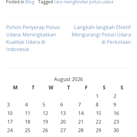
Posted in
Blog
Tagged
cara menghindari polusi udara
Post
Pohon Penyerap Polusi
Langkah-langkah Efektif
Udara: Meningkatkan
Mengurangi Polusi Udara
Kualitas Udara di
di Perkotaan
navigation
Indonesia
August 2026
M
T
W
T
F
S
S
1
2
3
4
5
6
7
8
9
10
11
12
13
14
15
16
17
18
19
20
21
22
23
24
25
26
27
28
29
30