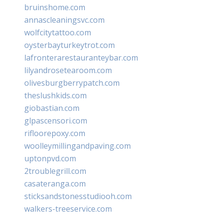
bruinshome.com
annascleaningsvc.com
wolfcitytattoo.com
oysterbayturkeytrot.com
lafronterarestauranteybar.com
lilyandrosetearoom.com
olivesburgberrypatch.com
theslushkids.com
giobastian.com
glpascensori.com
rifloorepoxy.com
woolleymillingandpaving.com
uptonpvd.com
2troublegrill.com
casateranga.com
sticksandstonesstudiooh.com
walkers-treeservice.com