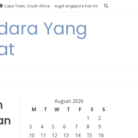
Cape Town, South Africa
togel singapore hari ini
Udara Yang
at
n
August 2026
M
T
W
T
F
S
S
an
1
2
3
4
5
6
7
8
9
10
11
12
13
14
15
16