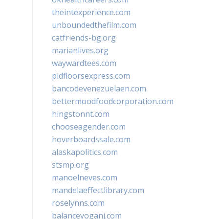
theintexperience.com
unboundedthefilm.com
catfriends-bg.org
marianlives.org
waywardtees.com
pidfloorsexpress.com
bancodevenezuelaen.com
bettermoodfoodcorporation.com
hingstonnt.com
chooseagender.com
hoverboardssale.com
alaskapolitics.com
stsmp.org
manoelneves.com
mandelaeffectlibrary.com
roselynns.com
balanceyoganj.com