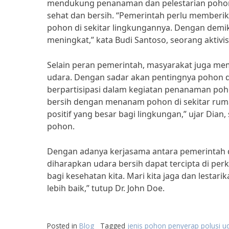
mendukung penanaman dan pelestarian pohon 
sehat dan bersih. “Pemerintah perlu member
pohon di sekitar lingkungannya. Dengan demi
meningkat,” kata Budi Santoso, seorang aktivi
Selain peran pemerintah, masyarakat juga mem
udara. Dengan sadar akan pentingnya pohon d
berpartisipasi dalam kegiatan penanaman poh
bersih dengan menanam pohon di sekitar ruma
positif yang besar bagi lingkungan,” ujar Dia
pohon.
Dengan adanya kerjasama antara pemerintah d
diharapkan udara bersih dapat tercipta di per
bagi kesehatan kita. Mari kita jaga dan lesta
lebih baik,” tutup Dr. John Doe.
Posted in
Blog
Tagged
jenis pohon penyerap polusi u