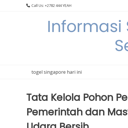
Skip
Call Us: +2782 444 YEAH
to
content
Informasi
S
togel singapore hari ini
Tata Kelola Pohon Pe
Pemerintah dan Mas
Udara Bersih