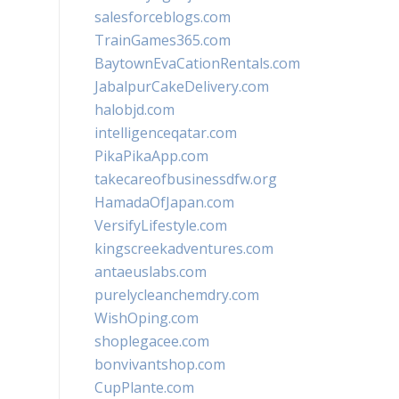
salesforceblogs.com
TrainGames365.com
BaytownEvaCationRentals.com
JabalpurCakeDelivery.com
halobjd.com
intelligenceqatar.com
PikaPikaApp.com
takecareofbusinessdfw.org
HamadaOfJapan.com
VersifyLifestyle.com
kingscreekadventures.com
antaeuslabs.com
purelycleanchemdry.com
WishOping.com
shoplegacee.com
bonvivantshop.com
CupPlante.com