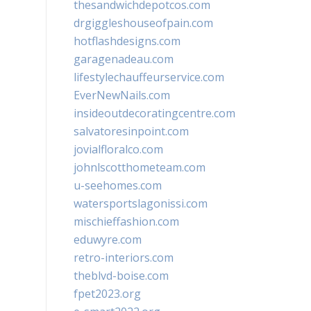
thesandwichdepotcos.com
drgiggleshouseofpain.com
hotflashdesigns.com
garagenadeau.com
lifestylechauffeurservice.com
EverNewNails.com
insideoutdecoratingcentre.com
salvatoresinpoint.com
jovialfloralco.com
johnlscotthometeam.com
u-seehomes.com
watersportslagonissi.com
mischieffashion.com
eduwyre.com
retro-interiors.com
theblvd-boise.com
fpet2023.org