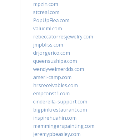
mpzin.com
stcreal.com
PopUpFlea.com
valueml.com
rebeccatorresjewelry.com
jmpbliss.com
drjorgerico.com
queensushipa.com
wendyweimerdds.com
ameri-camp.com
hrsreceivables.com
empconst1.com
cinderella-support.com
bigpinkrestaurant.com
inspirehuahin.com
memmingerspainting.com
jeremypbeasley.com