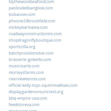
blythewoodseafood.com
paolosdelibangkok.com
bobacove.com
phoone24brookfield.com
mickeybarmama.com
roadwayconstructioninc.com
shopdragonflyboutique.com
sportszilla.org
batchprovisionsbar.com
brasserie-gobette.com
musicrearte.com
morseysfarms.com
riverviewtennis.com
official-kelly-toys-squishmallows.com
displaygardenonsuncrest.org
bbq-empire-usa.com
feedstoreva.com