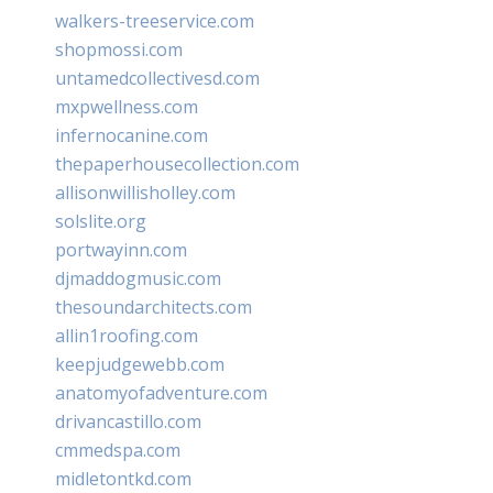
walkers-treeservice.com
shopmossi.com
untamedcollectivesd.com
mxpwellness.com
infernocanine.com
thepaperhousecollection.com
allisonwillisholley.com
solslite.org
portwayinn.com
djmaddogmusic.com
thesoundarchitects.com
allin1roofing.com
keepjudgewebb.com
anatomyofadventure.com
drivancastillo.com
cmmedspa.com
midletontkd.com