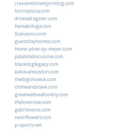
crescentstreetprinting.com
hornopizza.com
driveadragster.com
hematologa.com
lizaivanov.com
guesttinyhomes.com
home-plow-by-meyer.com
palatelatincuisine.com
blackdoglegacy.com
eatvivahouston.com
thebigshowok.com
chimeandstave.com
greatwallseafoodny.com
theloverose.com
gabriovoice.com
resinflowart.com
p-sports.net