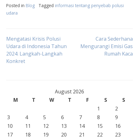
Posted in
Blog
Tagged
informasi tentang penyebab polusi
udara
Post
Mengatasi Krisis Polusi
Cara Sederhana
Udara di Indonesia Tahun
Mengurangi Emisi Gas
2024: Langkah-Langkah
Rumah Kaca
navigation
Konkret
August 2026
M
T
W
T
F
S
S
1
2
3
4
5
6
7
8
9
10
11
12
13
14
15
16
17
18
19
20
21
22
23