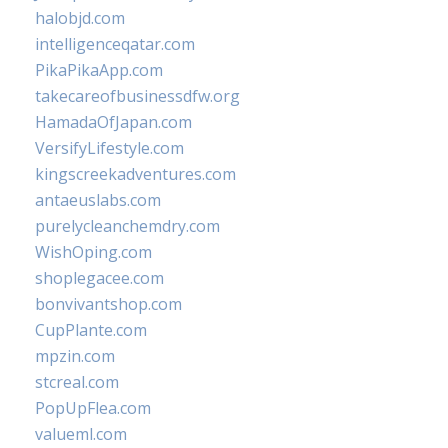
halobjd.com
intelligenceqatar.com
PikaPikaApp.com
takecareofbusinessdfw.org
HamadaOfJapan.com
VersifyLifestyle.com
kingscreekadventures.com
antaeuslabs.com
purelycleanchemdry.com
WishOping.com
shoplegacee.com
bonvivantshop.com
CupPlante.com
mpzin.com
stcreal.com
PopUpFlea.com
valueml.com