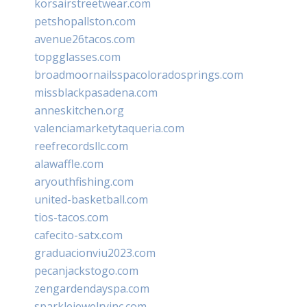
korsairstreetwear.com
petshopallston.com
avenue26tacos.com
topgglasses.com
broadmoornailsspacoloradosprings.com
missblackpasadena.com
anneskitchen.org
valenciamarketytaqueria.com
reefrecordsllc.com
alawaffle.com
aryouthfishing.com
united-basketball.com
tios-tacos.com
cafecito-satx.com
graduacionviu2023.com
pecanjackstogo.com
zengardendayspa.com
sparklejewelryinc.com