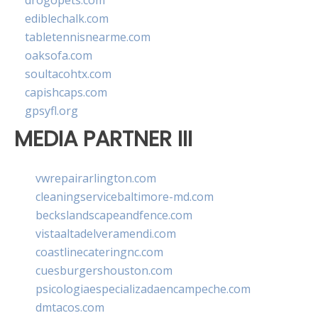
drogopets.com
ediblechalk.com
tabletennisnearme.com
oaksofa.com
soultacohtx.com
capishcaps.com
gpsyfl.org
MEDIA PARTNER III
vwrepairarlington.com
cleaningservicebaltimore-md.com
beckslandscapeandfence.com
vistaaltadelveramendi.com
coastlinecateringnc.com
cuesburgershouston.com
psicologiaespecializadaencampeche.com
dmtacos.com