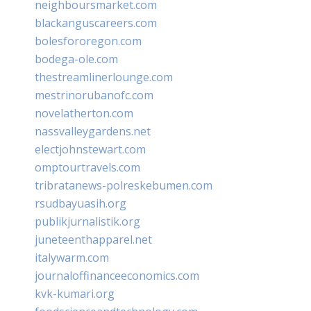
neighboursmarket.com
blackanguscareers.com
bolesfororegon.com
bodega-ole.com
thestreamlinerlounge.com
mestrinorubanofc.com
novelatherton.com
nassvalleygardens.net
electjohnstewart.com
omptourtravels.com
tribratanews-polreskebumen.com
rsudbayuasih.org
publikjurnalistik.org
juneteenthapparel.net
italywarm.com
journaloffinanceeconomics.com
kvk-kumari.org