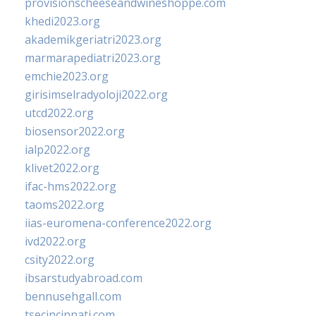
provisionscheeseandwineshoppe.com
khedi2023.org
akademikgeriatri2023.org
marmarapediatri2023.org
emchie2023.org
girisimselradyoloji2022.org
utcd2022.org
biosensor2022.org
ialp2022.org
klivet2022.org
ifac-hms2022.org
taoms2022.org
iias-euromena-conference2022.org
ivd2022.org
csity2022.org
ibsarstudyabroad.com
bennusehgall.com
tsecincinnati.com