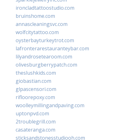
ironcladtattoostudio.com
bruinshome.com
annascleaningsvc.com
wolfcitytattoo.com
oysterbayturkeytrot.com
lafronterarestauranteybar.com
lilyandrosetearoom.com
olivesburgberrypatch.com
theslushkids.com
giobastian.com
glpascensori.com
rifloorepoxy.com
woolleymillingandpaving.com
uptonpvd.com
2troublegrill.com
casateranga.com
sticksandstonesstudiooh.com