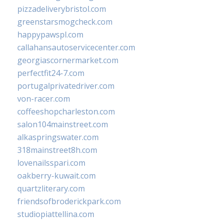
pizzadeliverybristol.com
greenstarsmogcheck.com
happypawspl.com
callahansautoservicecenter.com
georgiascornermarket.com
perfectfit24-7.com
portugalprivatedriver.com
von-racer.com
coffeeshopcharleston.com
salon104mainstreet.com
alkaspringswater.com
318mainstreet8h.com
lovenailsspari.com
oakberry-kuwait.com
quartzliterary.com
friendsofbroderickpark.com
studiopiattellina.com