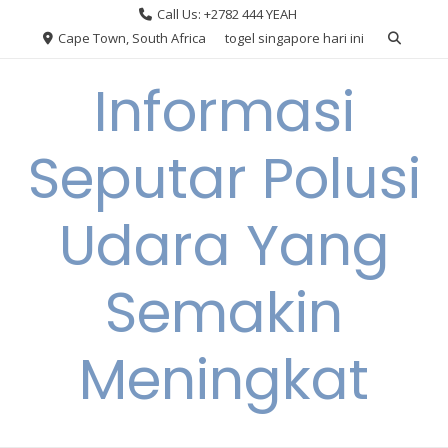
Skip
Call Us: +2782 444 YEAH
to
Cape Town, South Africa
togel singapore hari ini
content
Informasi
Seputar Polusi
Udara Yang
Semakin
Meningkat