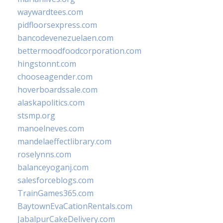
waywardtees.com
pidfloorsexpress.com
bancodevenezuelaen.com
bettermoodfoodcorporation.com
hingstonnt.com
chooseagender.com
hoverboardssale.com
alaskapolitics.com
stsmp.org
manoelneves.com
mandelaeffectlibrary.com
roselynns.com
balanceyoganj.com
salesforceblogs.com
TrainGames365.com
BaytownEvaCationRentals.com
JabalpurCakeDelivery.com