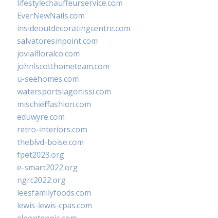
lifestylechauffeurservice.com
EverNewNails.com
insideoutdecoratingcentre.com
salvatoresinpoint.com
jovialfloralco.com
johnlscotthometeam.com
u-seehomes.com
watersportslagonissi.com
mischieffashion.com
eduwyre.com
retro-interiors.com
theblvd-boise.com
fpet2023.org
e-smart2022.org
ngrc2022.org
leesfamilyfoods.com
lewis-lewis-cpas.com