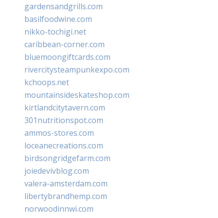
gardensandgrills.com
basilfoodwine.com
nikko-tochigi.net
caribbean-corner.com
bluemoongiftcards.com
rivercitysteampunkexpo.com
kchoops.net
mountainsideskateshop.com
kirtlandcitytavern.com
301nutritionspot.com
ammos-stores.com
loceanecreations.com
birdsongridgefarm.com
joiedevivblog.com
valera-amsterdam.com
libertybrandhemp.com
norwoodinnwi.com