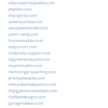
rebeccatorresjewelry.com
jmpbliss.com
drjorgerico.com
queensushipa.com
wendyweimerdds.com
ameri-camp.com
hrsreceivables.com
empconst1.com
cinderella-support.com
bigpinkrestaurant.com
inspirehuahin.com
memmingerspainting.com
jeremypbeasley.com
thesandwichdepotcos.com
drgiggleshouseofpain.com
hotflashdesigns.com
garagenadeau.com