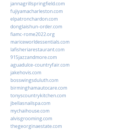
jannagrillspringfield.com
fujiyamacharleston.com
elpatronchardon.com
donglaishun-order.com
fiamc-rome2022.org
mariceworldessentials.com
lafisheriarestaurant.com
915jazzandmore.com
aguadulce-countryfair.com
jakehovis.com
bosswingsduluth.com
birminghamautocare.com
tonyscountrykitchen.com
jbellasnailspa.com
mychaihouse.com
alvisgrooming.com
thegeorginaestate.com