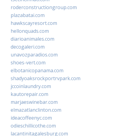
roderconstructiongroup.com
plazabatai.com
hawkscayresort.com
hellonquads.com
diarioanimales.com
decogaleri.com
unavozparadios.com
shoes-vert.com
elbotanicopanama.com
shadyoaksrockportrvpark.com
jccoinlaundry.com
kautorepair.com
marjaeswinebar.com
elmazatlanclinton.com
ideacoffeenyc.com
odieschillicothe.com
lacantinitagalesburg.com