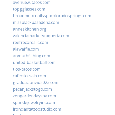
avenue26tacos.com
topgglasses.com
broadmoornailsspacoloradosprings.com
missblackpasadena.com
anneskitchen.org
valenciamarketytaqueria.com
reefrecordsllc.com
alawaffle.com
aryouthfishing.com
united-basketball.com
tios-tacos.com
cafecito-satx.com
graduacionviu2023.com
pecanjackstogo.com
zengardendayspa.com
sparklejewelryinc.com
ironcladtattoostudio.com