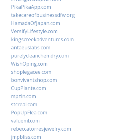
PikaPikaApp.com
takecareofbusinessdfw.org
HamadaOfJapan.com
VersifyLifestyle.com
kingscreekadventures.com
antaeuslabs.com
purelycleanchemdry.com
WishOping.com
shoplegacee.com
bonvivantshop.com
CupPlante.com
mpzin.com
stcreal.com
PopUpFlea.com
valueml.com
rebeccatorresjewelry.com
jmpbliss.com