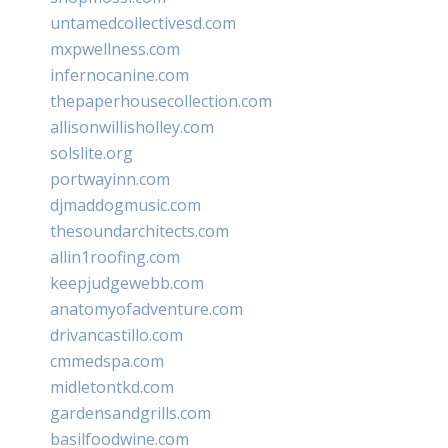
untamedcollectivesd.com
mxpwellness.com
infernocanine.com
thepaperhousecollection.com
allisonwillisholley.com
solslite.org
portwayinn.com
djmaddogmusic.com
thesoundarchitects.com
allin1roofing.com
keepjudgewebb.com
anatomyofadventure.com
drivancastillo.com
cmmedspa.com
midletontkd.com
gardensandgrills.com
basilfoodwine.com