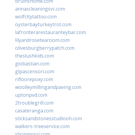
bruinshome.com
annascleaningsvc.com
wolfcitytattoo.com
oysterbayturkeytrot.com
lafronterarestauranteybar.com
lilyandrosetearoom.com
olivesburgberrypatch.com
theslushkids.com
giobastian.com
glpascensori.com
rifloorepoxy.com
woolleymillingandpaving.com
uptonpvd.com
2troublegrill.com
casateranga.com
sticksandstonesstudiooh.com
walkers-treeservice.com
shopmossi.com