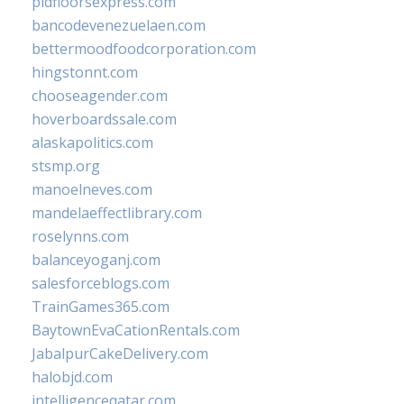
pidfloorsexpress.com
bancodevenezuelaen.com
bettermoodfoodcorporation.com
hingstonnt.com
chooseagender.com
hoverboardssale.com
alaskapolitics.com
stsmp.org
manoelneves.com
mandelaeffectlibrary.com
roselynns.com
balanceyoganj.com
salesforceblogs.com
TrainGames365.com
BaytownEvaCationRentals.com
JabalpurCakeDelivery.com
halobjd.com
intelligenceqatar.com