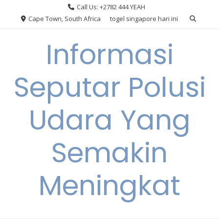
Skip
Call Us: +2782 444 YEAH
to
Cape Town, South Africa
togel singapore hari ini
content
Informasi
Seputar Polusi
Udara Yang
Semakin
Meningkat