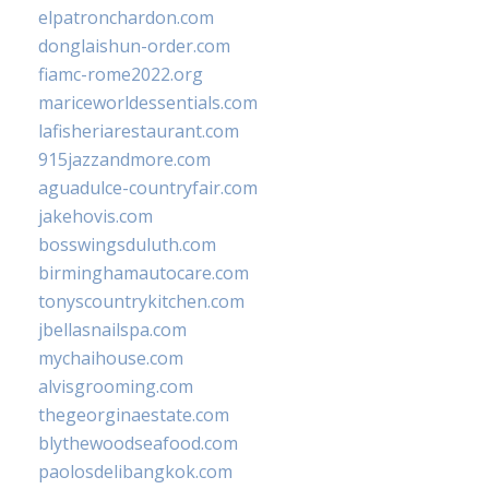
elpatronchardon.com
donglaishun-order.com
fiamc-rome2022.org
mariceworldessentials.com
lafisheriarestaurant.com
915jazzandmore.com
aguadulce-countryfair.com
jakehovis.com
bosswingsduluth.com
birminghamautocare.com
tonyscountrykitchen.com
jbellasnailspa.com
mychaihouse.com
alvisgrooming.com
thegeorginaestate.com
blythewoodseafood.com
paolosdelibangkok.com