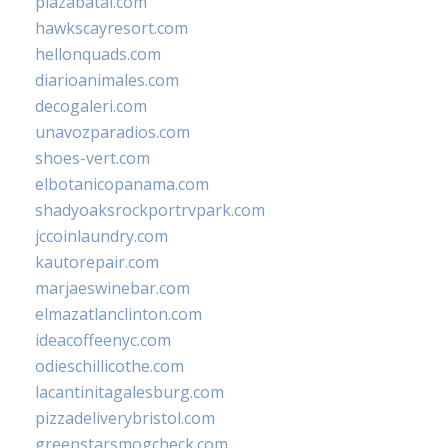
plazabatai.com
hawkscayresort.com
hellonquads.com
diarioanimales.com
decogaleri.com
unavozparadios.com
shoes-vert.com
elbotanicopanama.com
shadyoaksrockportrvpark.com
jccoinlaundry.com
kautorepair.com
marjaeswinebar.com
elmazatlanclinton.com
ideacoffeenyc.com
odieschillicothe.com
lacantinitagalesburg.com
pizzadeliverybristol.com
greenstarsmogcheck.com