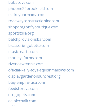
bobacove.com
phoone24brookfield.com
mickeybarmama.com
roadwayconstructioninc.com
shopdragonflyboutique.com
sportszilla.org
batchprovisionsbar.com
brasserie-gobette.com
musicrearte.com
morseysfarms.com
riverviewtennis.com
official-kelly-toys-squishmallows.com
displaygardenonsuncrest.org
bbq-empire-usa.com
feedstoreva.com
drogopets.com
ediblechalk.com