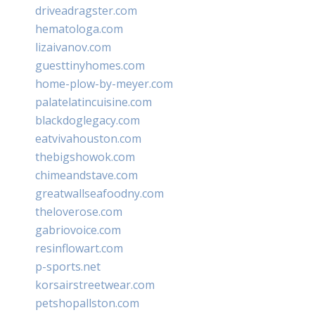
driveadragster.com
hematologa.com
lizaivanov.com
guesttinyhomes.com
home-plow-by-meyer.com
palatelatincuisine.com
blackdoglegacy.com
eatvivahouston.com
thebigshowok.com
chimeandstave.com
greatwallseafoodny.com
theloverose.com
gabriovoice.com
resinflowart.com
p-sports.net
korsairstreetwear.com
petshopallston.com