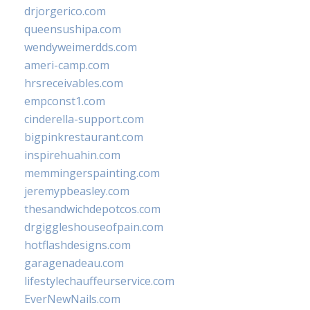
drjorgerico.com
queensushipa.com
wendyweimerdds.com
ameri-camp.com
hrsreceivables.com
empconst1.com
cinderella-support.com
bigpinkrestaurant.com
inspirehuahin.com
memmingerspainting.com
jeremypbeasley.com
thesandwichdepotcos.com
drgiggleshouseofpain.com
hotflashdesigns.com
garagenadeau.com
lifestylechauffeurservice.com
EverNewNails.com