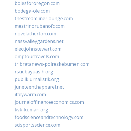
bolesfororegon.com
bodega-ole.com
thestreamlinerlounge.com
mestrinorubanofc.com
novelatherton.com
nassvalleygardens.net
electjohnstewart.com
omptourtravels.com
tribratanews-polreskebumen.com
rsudbayuasih.org
publikjurnalistik.org
juneteenthapparel.net
italywarm.com
journaloffinanceeconomics.com
kvk-kumari.org
foodscienceandtechnology.com
scisportsscience.com