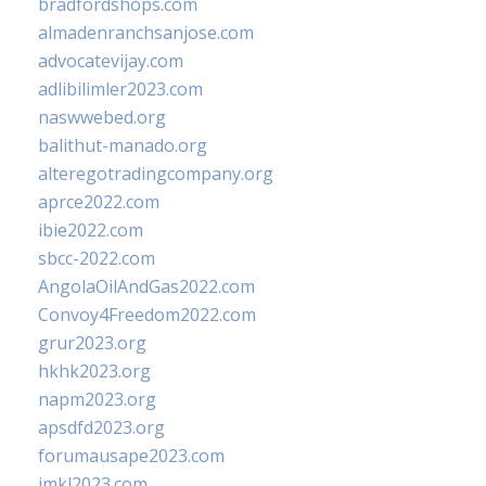
bradfordshops.com
almadenranchsanjose.com
advocatevijay.com
adlibilimler2023.com
naswwebed.org
balithut-manado.org
alteregotradingcompany.org
aprce2022.com
ibie2022.com
sbcc-2022.com
AngolaOilAndGas2022.com
Convoy4Freedom2022.com
grur2023.org
hkhk2023.org
napm2023.org
apsdfd2023.org
forumausape2023.com
imkl2023.com