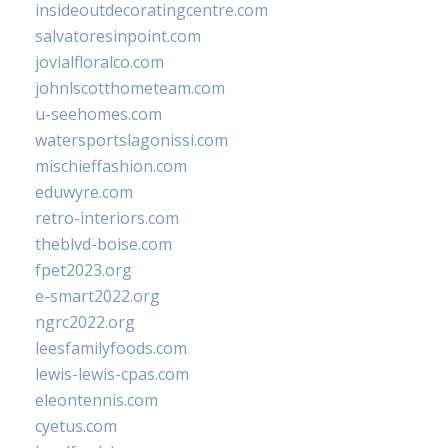
insideoutdecoratingcentre.com
salvatoresinpoint.com
jovialfloralco.com
johnlscotthometeam.com
u-seehomes.com
watersportslagonissi.com
mischieffashion.com
eduwyre.com
retro-interiors.com
theblvd-boise.com
fpet2023.org
e-smart2022.org
ngrc2022.org
leesfamilyfoods.com
lewis-lewis-cpas.com
eleontennis.com
cyetus.com