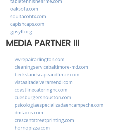
tabletennisnearme.com
oaksofa.com
soultacohtx.com
capishcaps.com
gpsyfl.org
MEDIA PARTNER III
vwrepairarlington.com
cleaningservicebaltimore-md.com
beckslandscapeandfence.com
vistaaltadelveramendi.com
coastlinecateringnc.com
cuesburgershouston.com
psicologiaespecializadaencampeche.com
dmtacos.com
crescentstreetprinting.com
hornopizza.com