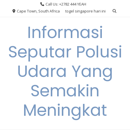
Skip
Call Us: +2782 444 YEAH
to
Cape Town, South Africa
togel singapore hari ini
content
Informasi
Seputar Polusi
Udara Yang
Semakin
Meningkat