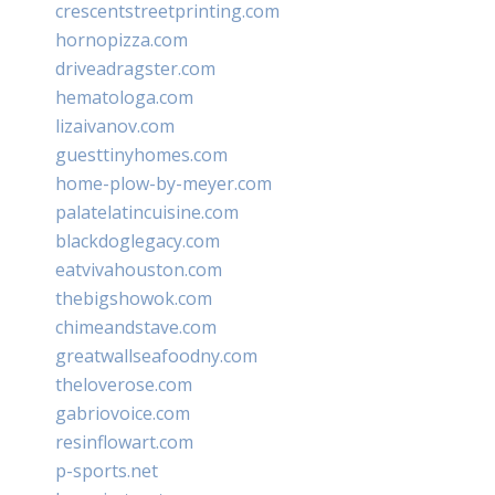
crescentstreetprinting.com
hornopizza.com
driveadragster.com
hematologa.com
lizaivanov.com
guesttinyhomes.com
home-plow-by-meyer.com
palatelatincuisine.com
blackdoglegacy.com
eatvivahouston.com
thebigshowok.com
chimeandstave.com
greatwallseafoodny.com
theloverose.com
gabriovoice.com
resinflowart.com
p-sports.net