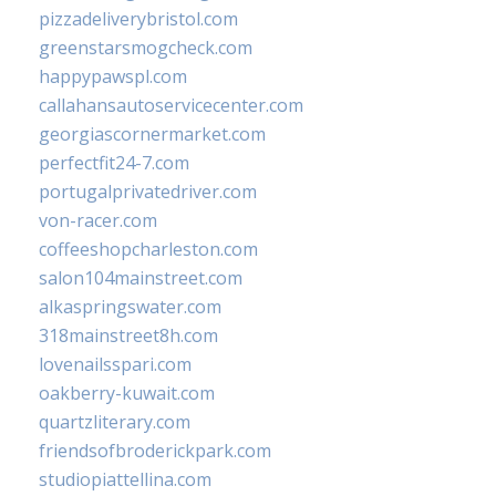
pizzadeliverybristol.com
greenstarsmogcheck.com
happypawspl.com
callahansautoservicecenter.com
georgiascornermarket.com
perfectfit24-7.com
portugalprivatedriver.com
von-racer.com
coffeeshopcharleston.com
salon104mainstreet.com
alkaspringswater.com
318mainstreet8h.com
lovenailsspari.com
oakberry-kuwait.com
quartzliterary.com
friendsofbroderickpark.com
studiopiattellina.com