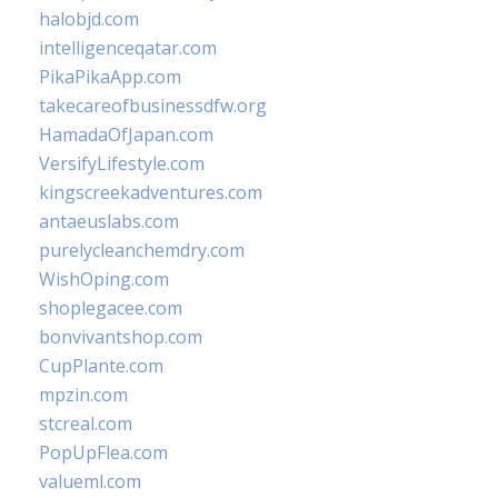
halobjd.com
intelligenceqatar.com
PikaPikaApp.com
takecareofbusinessdfw.org
HamadaOfJapan.com
VersifyLifestyle.com
kingscreekadventures.com
antaeuslabs.com
purelycleanchemdry.com
WishOping.com
shoplegacee.com
bonvivantshop.com
CupPlante.com
mpzin.com
stcreal.com
PopUpFlea.com
valueml.com