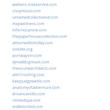
walkers-treeservice.com
shopmossi.com
untamedcollectivesd.com
mxpwellness.com
infernocanine.com
thepaperhousecollection.com
allisonwillisholley.com
solslite.org
portwayinn.com
djmaddogmusic.com
thesoundarchitects.com
allin1roofing.com
keepjudgewebb.com
anatomyofadventure.com
drivancastillo.com
cmmedspa.com
midletontkd.com