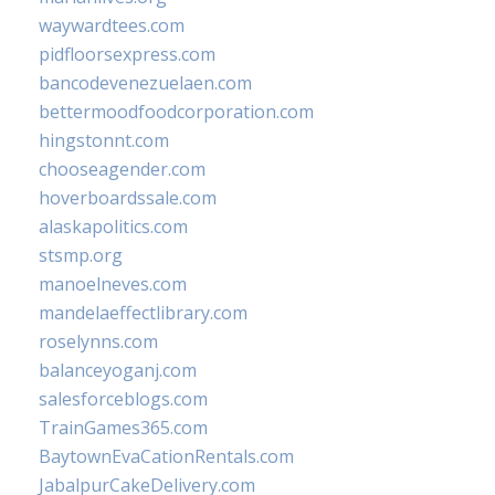
waywardtees.com
pidfloorsexpress.com
bancodevenezuelaen.com
bettermoodfoodcorporation.com
hingstonnt.com
chooseagender.com
hoverboardssale.com
alaskapolitics.com
stsmp.org
manoelneves.com
mandelaeffectlibrary.com
roselynns.com
balanceyoganj.com
salesforceblogs.com
TrainGames365.com
BaytownEvaCationRentals.com
JabalpurCakeDelivery.com