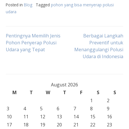
Posted in
Blog
Tagged
pohon yang bisa menyerap polusi
udara
Post
Pentingnya Memilih Jenis
Berbagai Langkah
Pohon Penyerap Polusi
Preventif untuk
Udara yang Tepat
Menanggulangi Polusi
navigation
Udara di Indonesia
August 2026
M
T
W
T
F
S
S
1
2
3
4
5
6
7
8
9
10
11
12
13
14
15
16
17
18
19
20
21
22
23