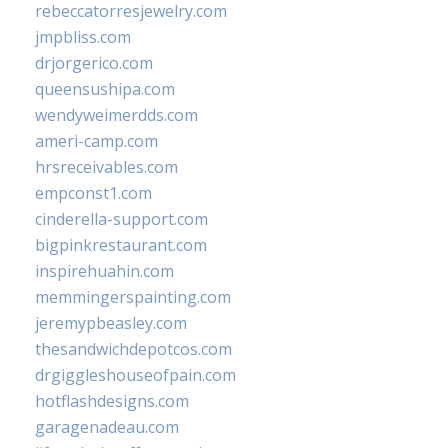
rebeccatorresjewelry.com
jmpbliss.com
drjorgerico.com
queensushipa.com
wendyweimerdds.com
ameri-camp.com
hrsreceivables.com
empconst1.com
cinderella-support.com
bigpinkrestaurant.com
inspirehuahin.com
memmingerspainting.com
jeremypbeasley.com
thesandwichdepotcos.com
drgiggleshouseofpain.com
hotflashdesigns.com
garagenadeau.com