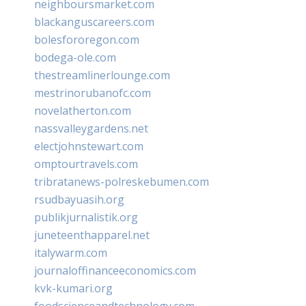
neighboursmarket.com
blackanguscareers.com
bolesfororegon.com
bodega-ole.com
thestreamlinerlounge.com
mestrinorubanofc.com
novelatherton.com
nassvalleygardens.net
electjohnstewart.com
omptourtravels.com
tribratanews-polreskebumen.com
rsudbayuasih.org
publikjurnalistik.org
juneteenthapparel.net
italywarm.com
journaloffinanceeconomics.com
kvk-kumari.org
foodscienceandtechnology.com