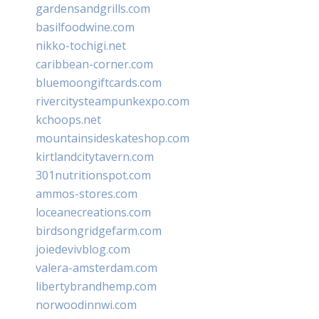
gardensandgrills.com
basilfoodwine.com
nikko-tochigi.net
caribbean-corner.com
bluemoongiftcards.com
rivercitysteampunkexpo.com
kchoops.net
mountainsideskateshop.com
kirtlandcitytavern.com
301nutritionspot.com
ammos-stores.com
loceanecreations.com
birdsongridgefarm.com
joiedevivblog.com
valera-amsterdam.com
libertybrandhemp.com
norwoodinnwi.com