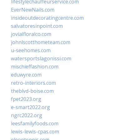
lifestylechauffeurservice.com
EverNewNails.com
insideoutdecoratingcentre.com
salvatoresinpoint.com
jovialfloralco.com
johnlscotthometeam.com
u-seehomes.com
watersportslagonissi.com
mischieffashion.com
eduwyre.com
retro-interiors.com
theblvd-boise.com
fpet2023.org
e-smart2022.org
ngrc2022.org
leesfamilyfoods.com
lewis-lewis-cpas.com
eleontennis.com