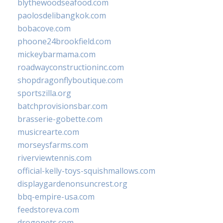
blythewoodseafood.com
paolosdelibangkok.com
bobacove.com
phoone24brookfield.com
mickeybarmama.com
roadwayconstructioninc.com
shopdragonflyboutique.com
sportszilla.org
batchprovisionsbar.com
brasserie-gobette.com
musicrearte.com
morseysfarms.com
riverviewtennis.com
official-kelly-toys-squishmallows.com
displaygardenonsuncrest.org
bbq-empire-usa.com
feedstoreva.com
drogopets.com