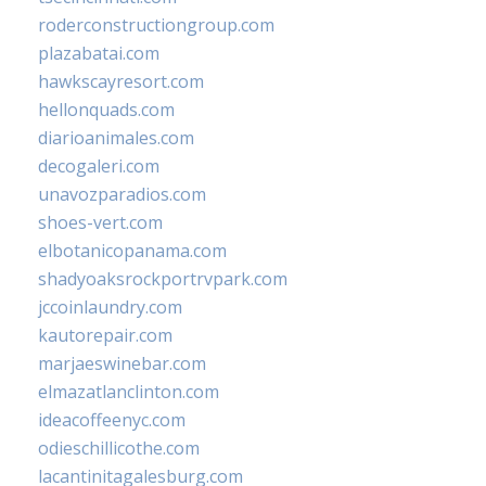
roderconstructiongroup.com
plazabatai.com
hawkscayresort.com
hellonquads.com
diarioanimales.com
decogaleri.com
unavozparadios.com
shoes-vert.com
elbotanicopanama.com
shadyoaksrockportrvpark.com
jccoinlaundry.com
kautorepair.com
marjaeswinebar.com
elmazatlanclinton.com
ideacoffeenyc.com
odieschillicothe.com
lacantinitagalesburg.com