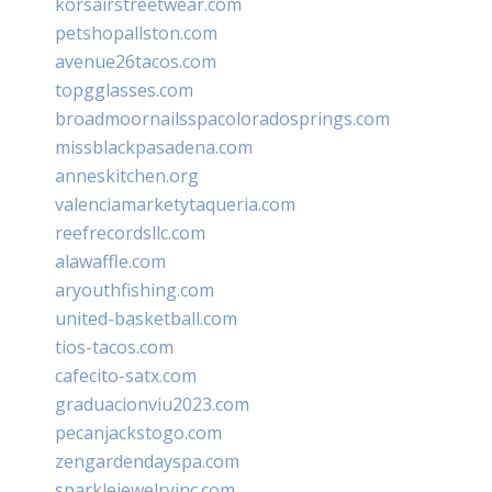
korsairstreetwear.com
petshopallston.com
avenue26tacos.com
topgglasses.com
broadmoornailsspacoloradosprings.com
missblackpasadena.com
anneskitchen.org
valenciamarketytaqueria.com
reefrecordsllc.com
alawaffle.com
aryouthfishing.com
united-basketball.com
tios-tacos.com
cafecito-satx.com
graduacionviu2023.com
pecanjackstogo.com
zengardendayspa.com
sparklejewelryinc.com