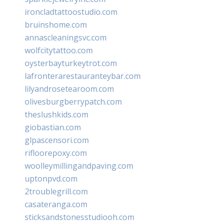
ironcladtattoostudio.com
bruinshome.com
annascleaningsvc.com
wolfcitytattoo.com
oysterbayturkeytrot.com
lafronterarestauranteybar.com
lilyandrosetearoom.com
olivesburgberrypatch.com
theslushkids.com
giobastian.com
glpascensori.com
rifloorepoxy.com
woolleymillingandpaving.com
uptonpvd.com
2troublegrill.com
casateranga.com
sticksandstonesstudiooh.com