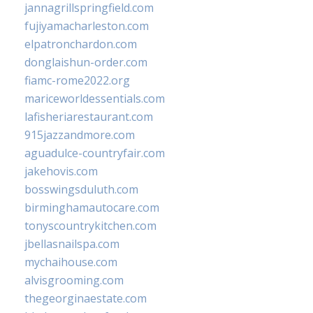
jannagrillspringfield.com
fujiyamacharleston.com
elpatronchardon.com
donglaishun-order.com
fiamc-rome2022.org
mariceworldessentials.com
lafisheriarestaurant.com
915jazzandmore.com
aguadulce-countryfair.com
jakehovis.com
bosswingsduluth.com
birminghamautocare.com
tonyscountrykitchen.com
jbellasnailspa.com
mychaihouse.com
alvisgrooming.com
thegeorginaestate.com