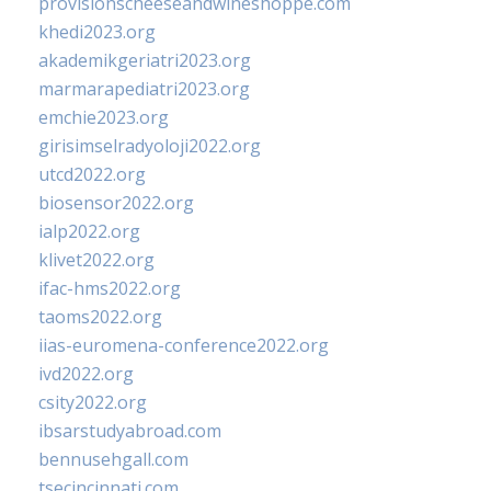
provisionscheeseandwineshoppe.com
khedi2023.org
akademikgeriatri2023.org
marmarapediatri2023.org
emchie2023.org
girisimselradyoloji2022.org
utcd2022.org
biosensor2022.org
ialp2022.org
klivet2022.org
ifac-hms2022.org
taoms2022.org
iias-euromena-conference2022.org
ivd2022.org
csity2022.org
ibsarstudyabroad.com
bennusehgall.com
tsecincinnati.com