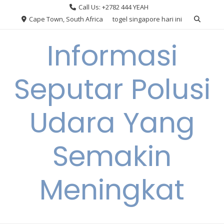
Skip
Call Us: +2782 444 YEAH
to
Cape Town, South Africa
togel singapore hari ini
content
Informasi
Seputar Polusi
Udara Yang
Semakin
Meningkat