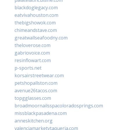
blackdoglegacy.com
eatvivahouston.com
thebigshowok.com
chimeandstave.com
greatwallseafoodny.com
theloverose.com
gabriovoice.com
resinflowart.com
p-sports.net
korsairstreetwear.com
petshopallston.com
avenue26tacos.com
topgglasses.com
broadmoornailsspacoloradosprings.com
missblackpasadena.com
anneskitchen.org
valenciamarketytaqueria.com