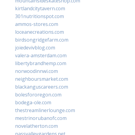
mountainsideskateshop.com
kirtlandcitytavern.com
301nutritionspot.com
ammos-stores.com
loceanecreations.com
birdsongridgefarm.com
joiedevivblog.com
valera-amsterdam.com
libertybrandhemp.com
norwoodinnwi.com
neighboursmarket.com
blackanguscareers.com
bolesfororegon.com
bodega-ole.com
thestreamlinerlounge.com
mestrinorubanofc.com
novelatherton.com
nassvalleygardens.net