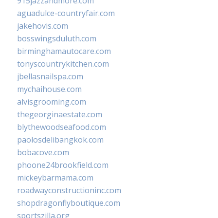
915jazzandmore.com
aguadulce-countryfair.com
jakehovis.com
bosswingsduluth.com
birminghamautocare.com
tonyscountrykitchen.com
jbellasnailspa.com
mychaihouse.com
alvisgrooming.com
thegeorginaestate.com
blythewoodseafood.com
paolosdelibangkok.com
bobacove.com
phoone24brookfield.com
mickeybarmama.com
roadwayconstructioninc.com
shopdragonflyboutique.com
sportszilla.org