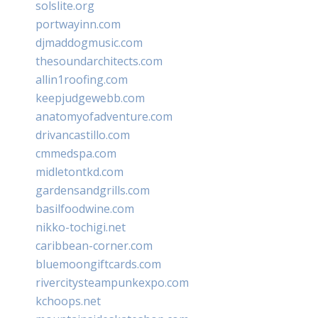
solslite.org
portwayinn.com
djmaddogmusic.com
thesoundarchitects.com
allin1roofing.com
keepjudgewebb.com
anatomyofadventure.com
drivancastillo.com
cmmedspa.com
midletontkd.com
gardensandgrills.com
basilfoodwine.com
nikko-tochigi.net
caribbean-corner.com
bluemoongiftcards.com
rivercitysteampunkexpo.com
kchoops.net