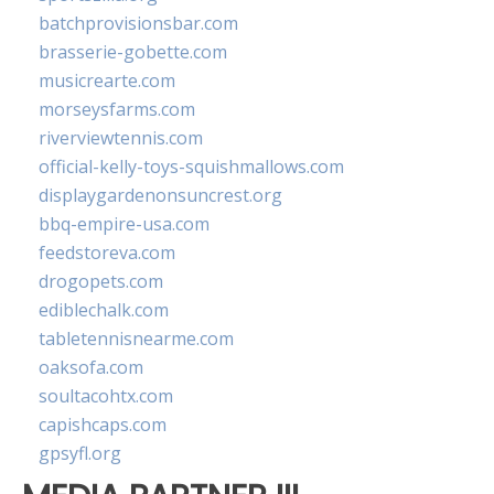
batchprovisionsbar.com
brasserie-gobette.com
musicrearte.com
morseysfarms.com
riverviewtennis.com
official-kelly-toys-squishmallows.com
displaygardenonsuncrest.org
bbq-empire-usa.com
feedstoreva.com
drogopets.com
ediblechalk.com
tabletennisnearme.com
oaksofa.com
soultacohtx.com
capishcaps.com
gpsyfl.org