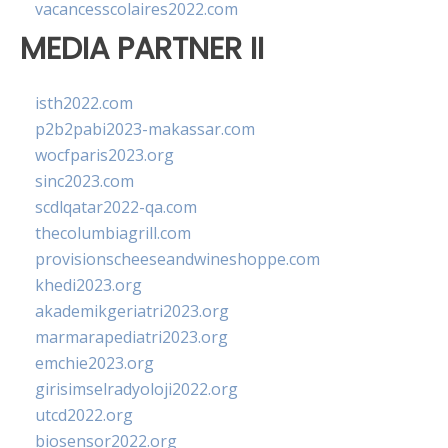
vacancesscolaires2022.com
MEDIA PARTNER II
isth2022.com
p2b2pabi2023-makassar.com
wocfparis2023.org
sinc2023.com
scdlqatar2022-qa.com
thecolumbiagrill.com
provisionscheeseandwineshoppe.com
khedi2023.org
akademikgeriatri2023.org
marmarapediatri2023.org
emchie2023.org
girisimselradyoloji2022.org
utcd2022.org
biosensor2022.org