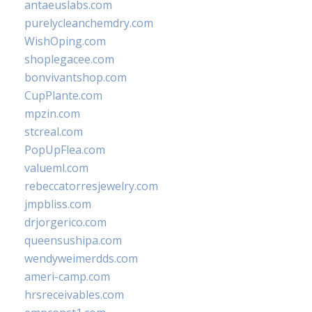
antaeuslabs.com
purelycleanchemdry.com
WishOping.com
shoplegacee.com
bonvivantshop.com
CupPlante.com
mpzin.com
stcreal.com
PopUpFlea.com
valueml.com
rebeccatorresjewelry.com
jmpbliss.com
drjorgerico.com
queensushipa.com
wendyweimerdds.com
ameri-camp.com
hrsreceivables.com