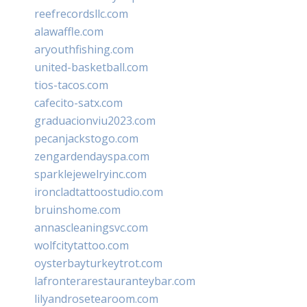
reefrecordsllc.com
alawaffle.com
aryouthfishing.com
united-basketball.com
tios-tacos.com
cafecito-satx.com
graduacionviu2023.com
pecanjackstogo.com
zengardendayspa.com
sparklejewelryinc.com
ironcladtattoostudio.com
bruinshome.com
annascleaningsvc.com
wolfcitytattoo.com
oysterbayturkeytrot.com
lafronterarestauranteybar.com
lilyandrosetearoom.com