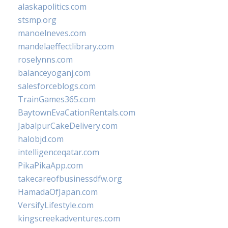
alaskapolitics.com
stsmp.org
manoelneves.com
mandelaeffectlibrary.com
roselynns.com
balanceyoganj.com
salesforceblogs.com
TrainGames365.com
BaytownEvaCationRentals.com
JabalpurCakeDelivery.com
halobjd.com
intelligenceqatar.com
PikaPikaApp.com
takecareofbusinessdfw.org
HamadaOfJapan.com
VersifyLifestyle.com
kingscreekadventures.com