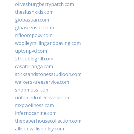
olivesburgberrypatch.com
theslushkids.com
giobastian.com
glpascensori.com
rifloorepoxy.com
woolleymillingandpaving.com
uptonpvd.com
2troublegrill.com
casateranga.com
sticksandstonesstudiooh.com
walkers-treeservice.com
shopmossi.com
untamedcollectivesd.com
mxpwellness.com
infernocanine.com
thepaperhousecollection.com
allisonwillisholley.com