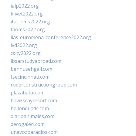
ialp2022.org
klivet2022.org
ifac-hms2022.org
taoms2022.org
iias-euromena-conference2022.org
ivd2022.org
csity2022.org
ibsarstudyabroad.com
bennusehgall.com
tsecincinnati.com
roderconstructiongroup.com
plazabatai.com
hawkscayresort.com
hellonquads.com
diarioanimales.com
decogaleri.com
unavozparadios.com