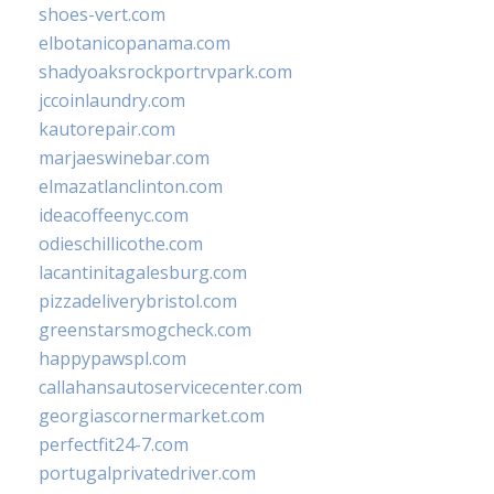
shoes-vert.com
elbotanicopanama.com
shadyoaksrockportrvpark.com
jccoinlaundry.com
kautorepair.com
marjaeswinebar.com
elmazatlanclinton.com
ideacoffeenyc.com
odieschillicothe.com
lacantinitagalesburg.com
pizzadeliverybristol.com
greenstarsmogcheck.com
happypawspl.com
callahansautoservicecenter.com
georgiascornermarket.com
perfectfit24-7.com
portugalprivatedriver.com