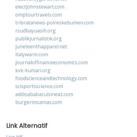
electjohnstewart.com
omptourtravels.com
tribratanews-polreskebumen.com
rsudbayuasih.org
publikjurnalistik.org
juneteenthapparel.net
italywarm.com
journaloffinanceeconomics.com
kvk-kumari.org
foodscienceandtechnology.com
scisportsscience.com
addisababacuisineaz.com
burgerimcamas.com
Link Alternatif
Live HK