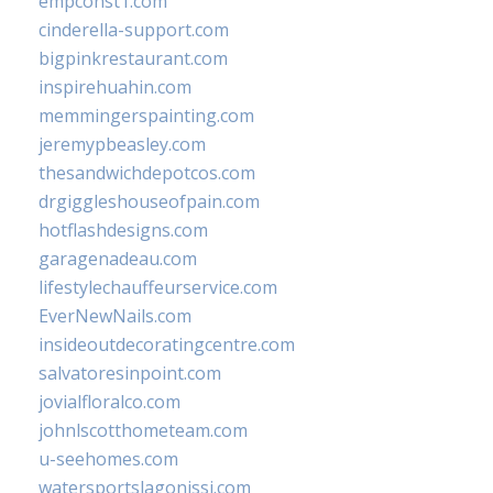
empconst1.com
cinderella-support.com
bigpinkrestaurant.com
inspirehuahin.com
memmingerspainting.com
jeremypbeasley.com
thesandwichdepotcos.com
drgiggleshouseofpain.com
hotflashdesigns.com
garagenadeau.com
lifestylechauffeurservice.com
EverNewNails.com
insideoutdecoratingcentre.com
salvatoresinpoint.com
jovialfloralco.com
johnlscotthometeam.com
u-seehomes.com
watersportslagonissi.com