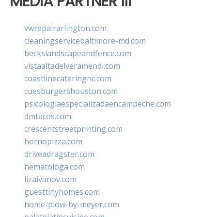
MEDIA PARTNER III
vwrepairarlington.com
cleaningservicebaltimore-md.com
beckslandscapeandfence.com
vistaaltadelveramendi.com
coastlinecateringnc.com
cuesburgershouston.com
psicologiaespecializadaencampeche.com
dmtacos.com
crescentstreetprinting.com
hornopizza.com
driveadragster.com
hematologa.com
lizaivanov.com
guesttinyhomes.com
home-plow-by-meyer.com
palatelatincuisine.com