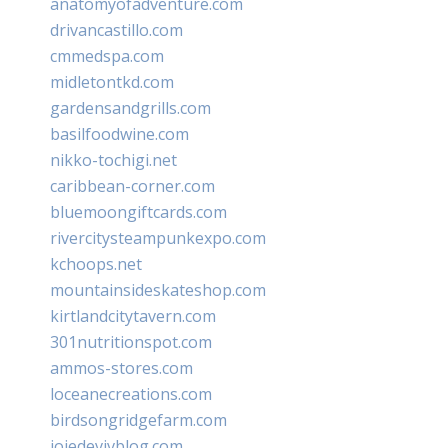
anatomyofadventure.com
drivancastillo.com
cmmedspa.com
midletontkd.com
gardensandgrills.com
basilfoodwine.com
nikko-tochigi.net
caribbean-corner.com
bluemoongiftcards.com
rivercitysteampunkexpo.com
kchoops.net
mountainsideskateshop.com
kirtlandcitytavern.com
301nutritionspot.com
ammos-stores.com
loceanecreations.com
birdsongridgefarm.com
joiedevivblog.com