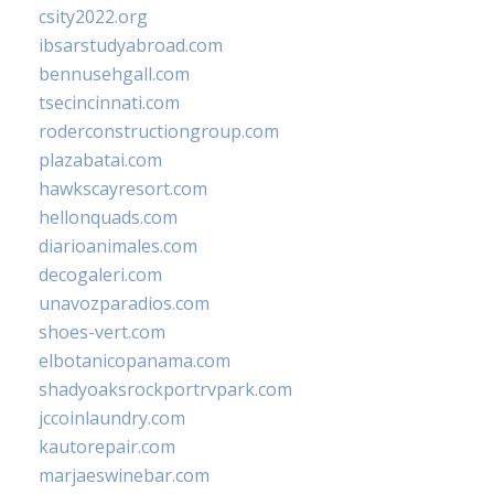
csity2022.org
ibsarstudyabroad.com
bennusehgall.com
tsecincinnati.com
roderconstructiongroup.com
plazabatai.com
hawkscayresort.com
hellonquads.com
diarioanimales.com
decogaleri.com
unavozparadios.com
shoes-vert.com
elbotanicopanama.com
shadyoaksrockportrvpark.com
jccoinlaundry.com
kautorepair.com
marjaeswinebar.com