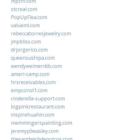
mpzin.com
stcreal.com
PopUpFlea.com
valueml.com
rebeccatorresjewelry.com
jmpbliss.com
drjorgerico.com
queensushipa.com
wendyweimerdds.com
ameri-camp.com
hrsreceivables.com
empconst1.com
cinderella-support.com
bigpinkrestaurant.com
inspirehuahin.com
memmingerspainting.com
jeremypbeasley.com
thesandwichdepotcos.com