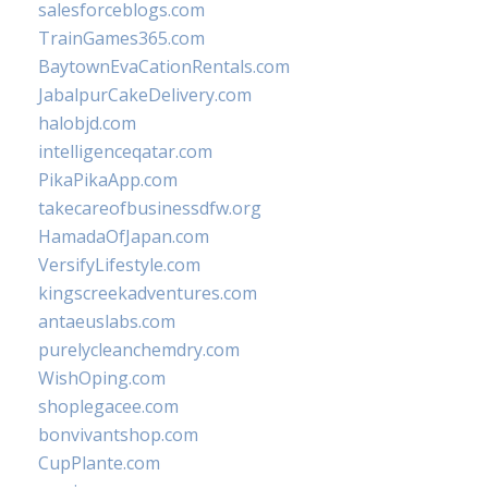
salesforceblogs.com
TrainGames365.com
BaytownEvaCationRentals.com
JabalpurCakeDelivery.com
halobjd.com
intelligenceqatar.com
PikaPikaApp.com
takecareofbusinessdfw.org
HamadaOfJapan.com
VersifyLifestyle.com
kingscreekadventures.com
antaeuslabs.com
purelycleanchemdry.com
WishOping.com
shoplegacee.com
bonvivantshop.com
CupPlante.com