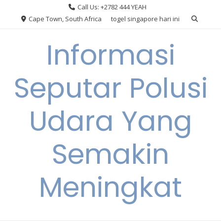
Skip
Call Us: +2782 444 YEAH
to
Cape Town, South Africa
togel singapore hari ini
content
Informasi
Seputar Polusi
Udara Yang
Semakin
Meningkat