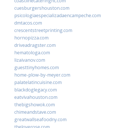
coastlinecateringnc.com
cuesburgershouston.com
psicologiaespecializadaencampeche.com
dmtacos.com
crescentstreetprinting.com
hornopizza.com
driveadragster.com
hematologa.com
lizaivanov.com
guesttinyhomes.com
home-plow-by-meyer.com
palatelatincuisine.com
blackdoglegacy.com
eatvivahouston.com
thebigshowok.com
chimeandstave.com
greatwallseafoodny.com
theloverose.com