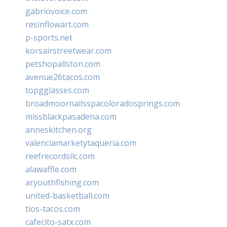
gabriovoice.com
resinflowart.com
p-sports.net
korsairstreetwear.com
petshopallston.com
avenue26tacos.com
topgglasses.com
broadmoornailsspacoloradosprings.com
missblackpasadena.com
anneskitchen.org
valenciamarketytaqueria.com
reefrecordsllc.com
alawaffle.com
aryouthfishing.com
united-basketball.com
tios-tacos.com
cafecito-satx.com