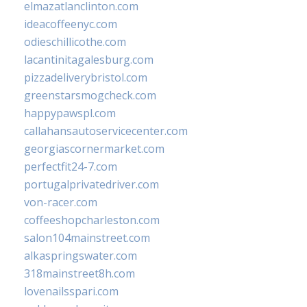
elmazatlanclinton.com
ideacoffeenyc.com
odieschillicothe.com
lacantinitagalesburg.com
pizzadeliverybristol.com
greenstarsmogcheck.com
happypawspl.com
callahansautoservicecenter.com
georgiascornermarket.com
perfectfit24-7.com
portugalprivatedriver.com
von-racer.com
coffeeshopcharleston.com
salon104mainstreet.com
alkaspringswater.com
318mainstreet8h.com
lovenailsspari.com