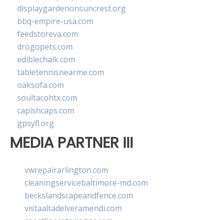
displaygardenonsuncrest.org
bbq-empire-usa.com
feedstoreva.com
drogopets.com
ediblechalk.com
tabletennisnearme.com
oaksofa.com
soultacohtx.com
capishcaps.com
gpsyfl.org
MEDIA PARTNER III
vwrepairarlington.com
cleaningservicebaltimore-md.com
beckslandscapeandfence.com
vistaaltadelveramendi.com