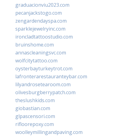
graduacionviu2023.com
pecanjackstogo.com
zengardendayspa.com
sparklejewelryinc.com
ironcladtattoostudio.com
bruinshome.com
annascleaningsvc.com
wolfcitytattoo.com
oysterbayturkeytrot.com
lafronterarestauranteybar.com
lilyandrosetearoom.com
olivesburgberrypatch.com
theslushkids.com
giobastian.com
glpascensori.com
rifloorepoxy.com
woolleymillingandpaving.com