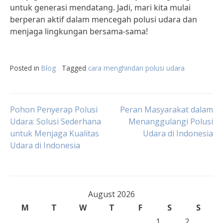
untuk generasi mendatang. Jadi, mari kita mulai
berperan aktif dalam mencegah polusi udara dan
menjaga lingkungan bersama-sama!
Posted in
Blog
Tagged
cara menghindari polusi udara
Post
Pohon Penyerap Polusi
Peran Masyarakat dalam
Udara: Solusi Sederhana
Menanggulangi Polusi
untuk Menjaga Kualitas
Udara di Indonesia
navigation
Udara di Indonesia
August 2026
M
T
W
T
F
S
S
1
2