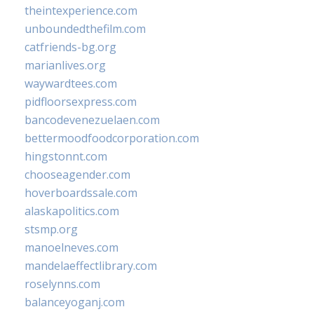
theintexperience.com
unboundedthefilm.com
catfriends-bg.org
marianlives.org
waywardtees.com
pidfloorsexpress.com
bancodevenezuelaen.com
bettermoodfoodcorporation.com
hingstonnt.com
chooseagender.com
hoverboardssale.com
alaskapolitics.com
stsmp.org
manoelneves.com
mandelaeffectlibrary.com
roselynns.com
balanceyoganj.com