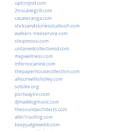
uptonpvd.com
2troublegrill.com
casateranga.com
sticksandstonesstudiooh.com
walkers-treeservice.com
shopmossi.com
untamedcollectivesd.com
mxpwellness.com
infernocanine.com
thepaperhousecollection.com
allisonwillisholley.com
solslite.org
portwayinn.com
djmaddogmusic.com
thesoundarchitects.com
allin1roofing.com
keepjudgewebb.com