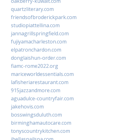
oakberry-kuwait.com
quartzliterary.com
friendsofbroderickpark.com
studiopiattellina.com
jannagrillspringfield.com
fujiyamacharleston.com
elpatronchardon.com
donglaishun-order.com
fiamc-rome2022.org
mariceworldessentials.com
lafisheriarestaurant.com
915jazzandmore.com
aguadulce-countryfair.com
jakehovis.com
bosswingsduluth.com
birminghamautocare.com
tonyscountrykitchen.com
jbellasnailspa.com