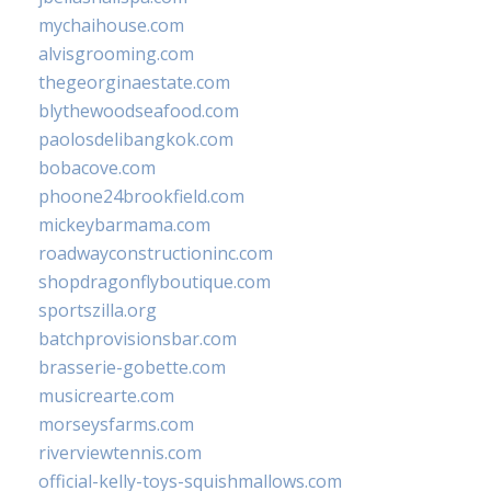
mychaihouse.com
alvisgrooming.com
thegeorginaestate.com
blythewoodseafood.com
paolosdelibangkok.com
bobacove.com
phoone24brookfield.com
mickeybarmama.com
roadwayconstructioninc.com
shopdragonflyboutique.com
sportszilla.org
batchprovisionsbar.com
brasserie-gobette.com
musicrearte.com
morseysfarms.com
riverviewtennis.com
official-kelly-toys-squishmallows.com