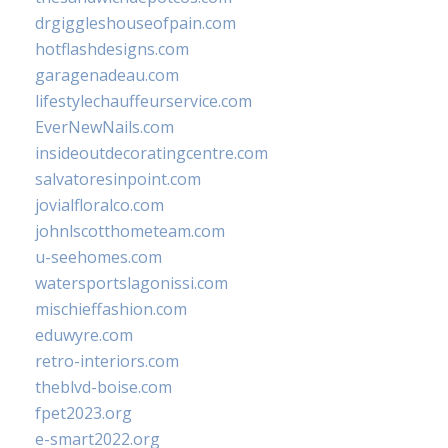
drgiggleshouseofpain.com
hotflashdesigns.com
garagenadeau.com
lifestylechauffeurservice.com
EverNewNails.com
insideoutdecoratingcentre.com
salvatoresinpoint.com
jovialfloralco.com
johnlscotthometeam.com
u-seehomes.com
watersportslagonissi.com
mischieffashion.com
eduwyre.com
retro-interiors.com
theblvd-boise.com
fpet2023.org
e-smart2022.org