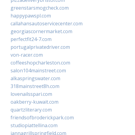
pizzadeliverybristol.com
greenstarsmogcheck.com
happypawspl.com
callahansautoservicecenter.com
georgiascornermarket.com
perfectfit24-7.com
portugalprivatedriver.com
von-racer.com
coffeeshopcharleston.com
salon104mainstreet.com
alkaspringswater.com
318mainstreet8h.com
lovenailsspari.com
oakberry-kuwait.com
quartzliterary.com
friendsofbroderickpark.com
studiopiattellina.com
jannagrillspringfield.com