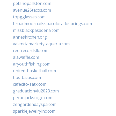
petshopallston.com
avenue26tacos.com
topgglasses.com
broadmoornailsspacoloradosprings.com
missblackpasadena.com
anneskitchen.org
valenciamarketytaqueria.com
reefrecordsllc.com
alawaffle.com
aryouthfishing.com
united-basketball.com
tios-tacos.com
cafecito-satx.com
graduacionviu2023.com
pecanjackstogo.com
zengardendayspa.com
sparklejewelryinc.com