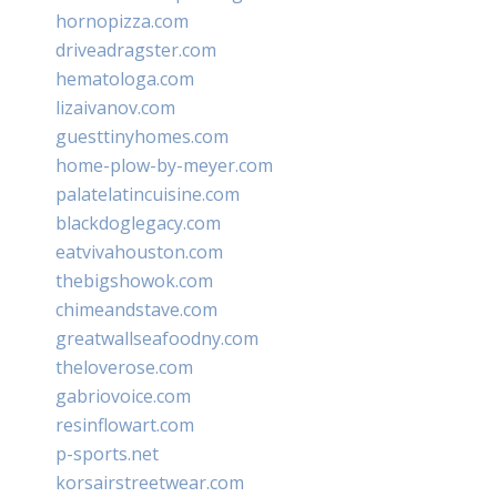
hornopizza.com
driveadragster.com
hematologa.com
lizaivanov.com
guesttinyhomes.com
home-plow-by-meyer.com
palatelatincuisine.com
blackdoglegacy.com
eatvivahouston.com
thebigshowok.com
chimeandstave.com
greatwallseafoodny.com
theloverose.com
gabriovoice.com
resinflowart.com
p-sports.net
korsairstreetwear.com