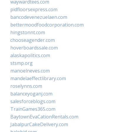
waywardtees.com
pidfloorsexpress.com
bancodevenezuelaen.com
bettermoodfoodcorporation.com
hingstonnt.com
chooseagender.com
hoverboardssale.com
alaskapolitics.com
stsmp.org
manoelneves.com
mandelaeffectlibrary.com
roselynns.com
balanceyoganj.com
salesforceblogs.com
TrainGames365.com
BaytownEvaCationRentals.com
JabalpurCakeDelivery.com