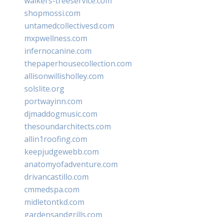
walkers-treeservice.com
shopmossi.com
untamedcollectivesd.com
mxpwellness.com
infernocanine.com
thepaperhousecollection.com
allisonwillisholley.com
solslite.org
portwayinn.com
djmaddogmusic.com
thesoundarchitects.com
allin1roofing.com
keepjudgewebb.com
anatomyofadventure.com
drivancastillo.com
cmmedspa.com
midletontkd.com
gardensandgrills.com