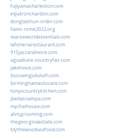
fujiyamacharleston.com
elpatronchardon.com
donglaishun-order.com
fiamc-rome2022.org
mariceworldessentials.com
lafisheriarestaurant.com
915jazzandmore.com
aguadulce-countryfair.com
jakehovis.com
bosswingsduluth.com
birminghamautocare.com
tonyscountrykitchen.com
jbellasnailspa.com
mychaihouse.com
alvisgrooming.com
thegeorginaestate.com
blythewoodseafood.com