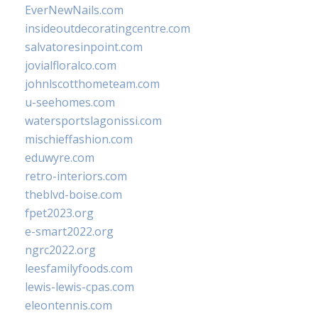
EverNewNails.com
insideoutdecoratingcentre.com
salvatoresinpoint.com
jovialfloralco.com
johnlscotthometeam.com
u-seehomes.com
watersportslagonissi.com
mischieffashion.com
eduwyre.com
retro-interiors.com
theblvd-boise.com
fpet2023.org
e-smart2022.org
ngrc2022.org
leesfamilyfoods.com
lewis-lewis-cpas.com
eleontennis.com