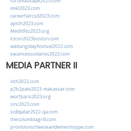
forumausape2023.com
imkl2023.com
careerfaircsd2023.com
apsth2023.com
MedItRio2023.org
lcicon2023boston.com
waitangidayfestival2022.com
vacancesscolaires2022.com
MEDIA PARTNER II
isth2022.com
p2b2pabi2023-makassar.com
wocfparis2023.org
sinc2023.com
scdlqatar2022-qa.com
thecolumbiagrill.com
provisionscheeseandwineshoppe.com