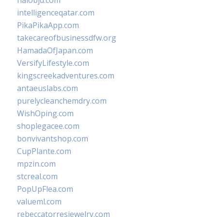
halobjd.com
intelligenceqatar.com
PikaPikaApp.com
takecareofbusinessdfw.org
HamadaOfJapan.com
VersifyLifestyle.com
kingscreekadventures.com
antaeuslabs.com
purelycleanchemdry.com
WishOping.com
shoplegacee.com
bonvivantshop.com
CupPlante.com
mpzin.com
stcreal.com
PopUpFlea.com
valueml.com
rebeccatorresjewelry.com