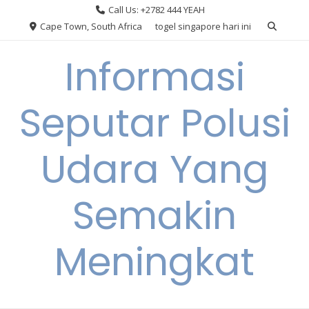
Skip
Call Us: +2782 444 YEAH
to
Cape Town, South Africa
togel singapore hari ini
content
Informasi
Seputar Polusi
Udara Yang
Semakin
Meningkat