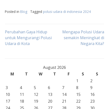
Posted in
Blog
Tagged
polusi udara di indonesia 2024
Post
Perubahan Gaya Hidup
Mengapa Polusi Udara
untuk Mengurangi Polusi
semakin Meningkat di
Udara di Kota
Negara Kita?
navigation
August 2026
M
T
W
T
F
S
S
1
2
3
4
5
6
7
8
9
10
11
12
13
14
15
16
17
18
19
20
21
22
23
24
25
26
27
28
29
30