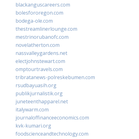
blackanguscareers.com
bolesfororegon.com
bodega-ole.com
thestreamlinerlounge.com
mestrinorubanofc.com
novelatherton.com
nassvalleygardens.net
electjohnstewart.com
omptourtravels.com
tribratanews-polreskebumen.com
rsudbayuasih.org
publikjurnalistik.org
juneteenthapparel.net
italywarm.com
journaloffinanceeconomics.com
kvk-kumari.org
foodscienceandtechnology.com