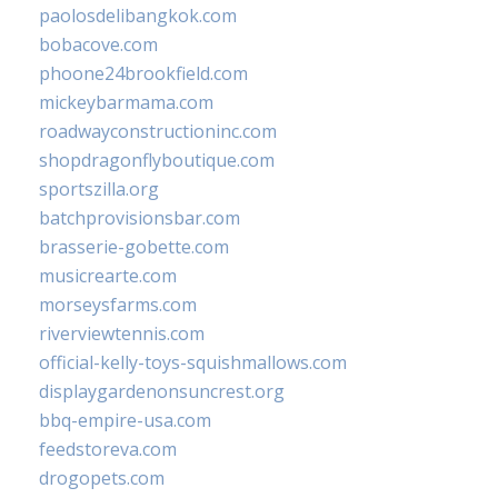
paolosdelibangkok.com
bobacove.com
phoone24brookfield.com
mickeybarmama.com
roadwayconstructioninc.com
shopdragonflyboutique.com
sportszilla.org
batchprovisionsbar.com
brasserie-gobette.com
musicrearte.com
morseysfarms.com
riverviewtennis.com
official-kelly-toys-squishmallows.com
displaygardenonsuncrest.org
bbq-empire-usa.com
feedstoreva.com
drogopets.com