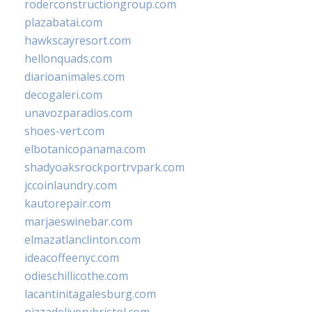
roderconstructiongroup.com
plazabatai.com
hawkscayresort.com
hellonquads.com
diarioanimales.com
decogaleri.com
unavozparadios.com
shoes-vert.com
elbotanicopanama.com
shadyoaksrockportrvpark.com
jccoinlaundry.com
kautorepair.com
marjaeswinebar.com
elmazatlanclinton.com
ideacoffeenyc.com
odieschillicothe.com
lacantinitagalesburg.com