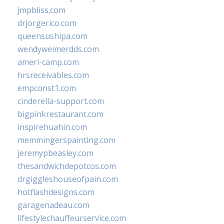
jmpbliss.com
drjorgerico.com
queensushipa.com
wendyweimerdds.com
ameri-camp.com
hrsreceivables.com
empconst1.com
cinderella-support.com
bigpinkrestaurant.com
inspirehuahin.com
memmingerspainting.com
jeremypbeasley.com
thesandwichdepotcos.com
drgiggleshouseofpain.com
hotflashdesigns.com
garagenadeau.com
lifestylechauffeurservice.com