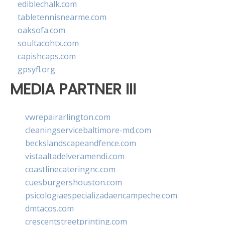
ediblechalk.com
tabletennisnearme.com
oaksofa.com
soultacohtx.com
capishcaps.com
gpsyfl.org
MEDIA PARTNER III
vwrepairarlington.com
cleaningservicebaltimore-md.com
beckslandscapeandfence.com
vistaaltadelveramendi.com
coastlinecateringnc.com
cuesburgershouston.com
psicologiaespecializadaencampeche.com
dmtacos.com
crescentstreetprinting.com