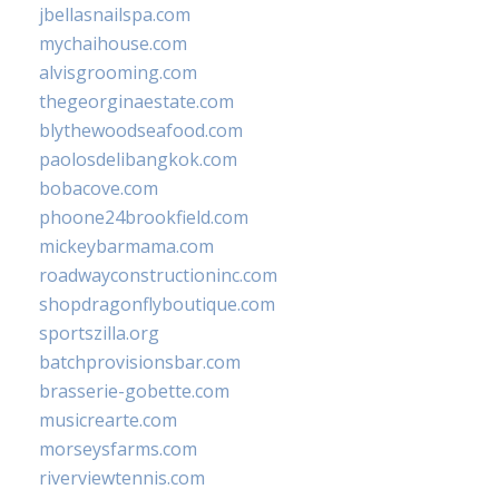
jbellasnailspa.com
mychaihouse.com
alvisgrooming.com
thegeorginaestate.com
blythewoodseafood.com
paolosdelibangkok.com
bobacove.com
phoone24brookfield.com
mickeybarmama.com
roadwayconstructioninc.com
shopdragonflyboutique.com
sportszilla.org
batchprovisionsbar.com
brasserie-gobette.com
musicrearte.com
morseysfarms.com
riverviewtennis.com