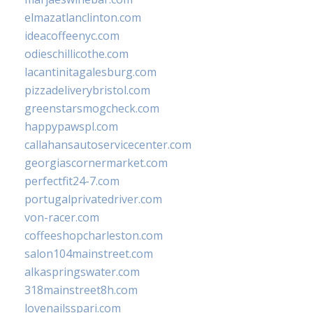
elmazatlanclinton.com
ideacoffeenyc.com
odieschillicothe.com
lacantinitagalesburg.com
pizzadeliverybristol.com
greenstarsmogcheck.com
happypawspl.com
callahansautoservicecenter.com
georgiascornermarket.com
perfectfit24-7.com
portugalprivatedriver.com
von-racer.com
coffeeshopcharleston.com
salon104mainstreet.com
alkaspringswater.com
318mainstreet8h.com
lovenailsspari.com