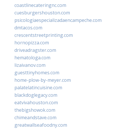
coastlinecateringnc.com
cuesburgershouston.com
psicologiaespecializadaencampeche.com
dmtacos.com
crescentstreetprinting.com
hornopizza.com
driveadragster.com
hematologa.com
lizaivanov.com
guesttinyhomes.com
home-plow-by-meyer.com
palatelatincuisine.com
blackdoglegacy.com
eatvivahouston.com
thebigshowok.com
chimeandstave.com
greatwallseafoodny.com