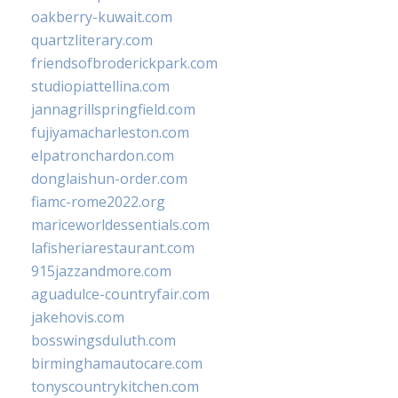
oakberry-kuwait.com
quartzliterary.com
friendsofbroderickpark.com
studiopiattellina.com
jannagrillspringfield.com
fujiyamacharleston.com
elpatronchardon.com
donglaishun-order.com
fiamc-rome2022.org
mariceworldessentials.com
lafisheriarestaurant.com
915jazzandmore.com
aguadulce-countryfair.com
jakehovis.com
bosswingsduluth.com
birminghamautocare.com
tonyscountrykitchen.com