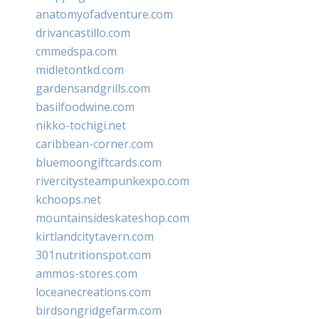
anatomyofadventure.com
drivancastillo.com
cmmedspa.com
midletontkd.com
gardensandgrills.com
basilfoodwine.com
nikko-tochigi.net
caribbean-corner.com
bluemoongiftcards.com
rivercitysteampunkexpo.com
kchoops.net
mountainsideskateshop.com
kirtlandcitytavern.com
301nutritionspot.com
ammos-stores.com
loceanecreations.com
birdsongridgefarm.com