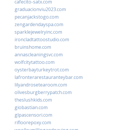
cafecito-satx.com
graduacionviu2023.com
pecanjackstogo.com
zengardendayspa.com
sparklejewelryinc.com
ironcladtattoostudio.com
bruinshome.com
annascleaningsvc.com
wolfcitytattoo.com
oysterbayturkeytrot.com
lafronterarestauranteybar.com
lilyandrosetearoom.com
olivesburgberrypatch.com
theslushkids.com
giobastian.com
glpascensori.com
rifloorepoxy.com
woolleymillingandpaving.com