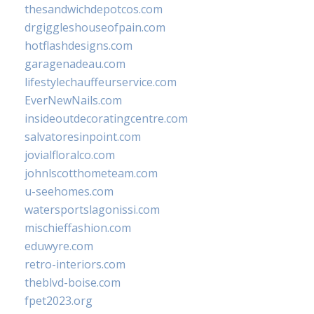
thesandwichdepotcos.com
drgiggleshouseofpain.com
hotflashdesigns.com
garagenadeau.com
lifestylechauffeurservice.com
EverNewNails.com
insideoutdecoratingcentre.com
salvatoresinpoint.com
jovialfloralco.com
johnlscotthometeam.com
u-seehomes.com
watersportslagonissi.com
mischieffashion.com
eduwyre.com
retro-interiors.com
theblvd-boise.com
fpet2023.org