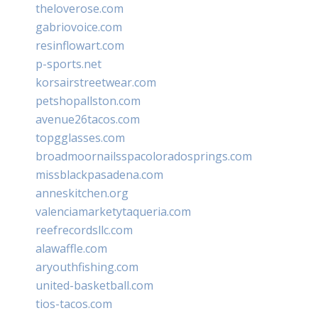
theloverose.com
gabriovoice.com
resinflowart.com
p-sports.net
korsairstreetwear.com
petshopallston.com
avenue26tacos.com
topgglasses.com
broadmoornailsspacoloradosprings.com
missblackpasadena.com
anneskitchen.org
valenciamarketytaqueria.com
reefrecordsllc.com
alawaffle.com
aryouthfishing.com
united-basketball.com
tios-tacos.com