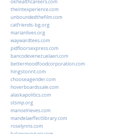
okhealthcareers.com
theintexperience.com
unboundedthefilm.com
catfriends-bg.org
marianlives.org
waywardtees.com
pidfloorsexpress.com
bancodevenezuelaen.com
bettermoodfoodcorporation.com
hingstonnt.com
chooseagender.com
hoverboardssale.com
alaskapolitics.com
stsmp.org
manoelneves.com
mandelaeffectlibrary.com
roselynns.com
balanceyoganj.com