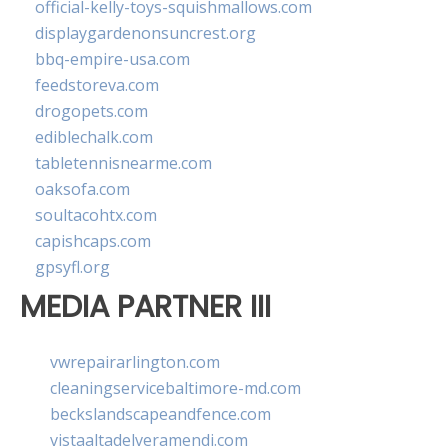
official-kelly-toys-squishmallows.com
displaygardenonsuncrest.org
bbq-empire-usa.com
feedstoreva.com
drogopets.com
ediblechalk.com
tabletennisnearme.com
oaksofa.com
soultacohtx.com
capishcaps.com
gpsyfl.org
MEDIA PARTNER III
vwrepairarlington.com
cleaningservicebaltimore-md.com
beckslandscapeandfence.com
vistaaltadelveramendi.com