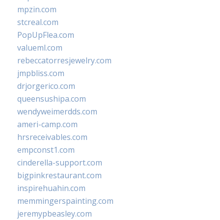
mpzin.com
stcreal.com
PopUpFlea.com
valueml.com
rebeccatorresjewelry.com
jmpbliss.com
drjorgerico.com
queensushipa.com
wendyweimerdds.com
ameri-camp.com
hrsreceivables.com
empconst1.com
cinderella-support.com
bigpinkrestaurant.com
inspirehuahin.com
memmingerspainting.com
jeremypbeasley.com