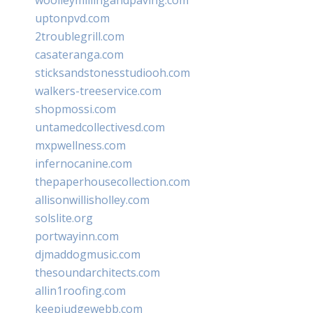
uptonpvd.com
2troublegrill.com
casateranga.com
sticksandstonesstudiooh.com
walkers-treeservice.com
shopmossi.com
untamedcollectivesd.com
mxpwellness.com
infernocanine.com
thepaperhousecollection.com
allisonwillisholley.com
solslite.org
portwayinn.com
djmaddogmusic.com
thesoundarchitects.com
allin1roofing.com
keepjudgewebb.com