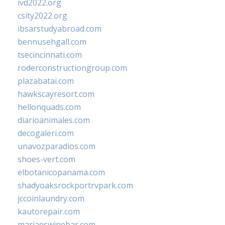
ivd2022.org
csity2022.org
ibsarstudyabroad.com
bennusehgall.com
tsecincinnati.com
roderconstructiongroup.com
plazabatai.com
hawkscayresort.com
hellonquads.com
diarioanimales.com
decogaleri.com
unavozparadios.com
shoes-vert.com
elbotanicopanama.com
shadyoaksrockportrvpark.com
jccoinlaundry.com
kautorepair.com
marjaeswinebar.com