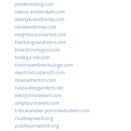
joiedevivblog.com
valera-amsterdam.com
libertybrandhemp.com
norwoodinnwi.com
neighboursmarket.com
blackanguscareers.com
bolesfororegon.com
bodega-ole.com
thestreamlinerlounge.com
mestrinorubanofc.com
novelatherton.com
nassvalleygardens.net
electjohnstewart.com
omptourtravels.com
tribratanews-polreskebumen.com
rsudbayuasih.org
publikjurnalistik.org