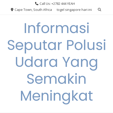
Skip
Call Us: +2782 444 YEAH
to
Cape Town, South Africa
togel singapore hari ini
content
Informasi
Seputar Polusi
Udara Yang
Semakin
Meningkat