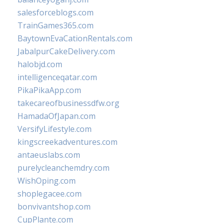
salesforceblogs.com
TrainGames365.com
BaytownEvaCationRentals.com
JabalpurCakeDelivery.com
halobjd.com
intelligenceqatar.com
PikaPikaApp.com
takecareofbusinessdfw.org
HamadaOfJapan.com
VersifyLifestyle.com
kingscreekadventures.com
antaeuslabs.com
purelycleanchemdry.com
WishOping.com
shoplegacee.com
bonvivantshop.com
CupPlante.com