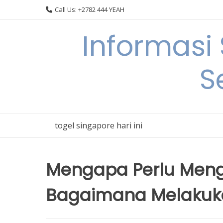
Skip
Call Us: +2782 444 YEAH
to
content
Informasi
S
togel singapore hari ini
Mengapa Perlu Menga
Bagaimana Melaku