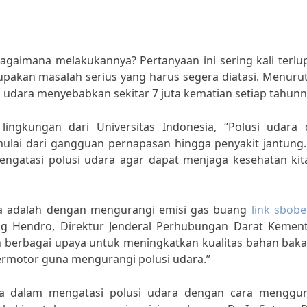
agaimana melakukannya? Pertanyaan ini sering kali terlu
upakan masalah serius yang harus segera diatasi. Menuru
i udara menyebabkan sekitar 7 juta kematian setiap tahunn
ingkungan dari Universitas Indonesia, “Polusi udara 
lai dari gangguan pernapasan hingga penyakit jantung.
mengatasi polusi udara agar dapat menjaga kesehatan kit
ara adalah dengan mengurangi emisi gas buang
link sbobe
ng Hendro, Direktur Jenderal Perhubungan Darat Kement
berbagai upaya untuk meningkatkan kualitas bahan baka
rmotor guna mengurangi polusi udara.”
erta dalam mengatasi polusi udara dengan cara menggu