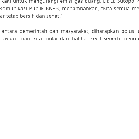
 kaki untuk mengurangi emisi gas buang. Dr. Ir. Sutopo 
 Komunikasi Publik BNPB, menambahkan, “Kita semua mem
 tetap bersih dan sehat.”
antara pemerintah dan masyarakat, diharapkan polusi 
ndividu, mari kita mulai dari hal-hal kecil seperti meng
uli terhadap lingkungan sekitar. Kesehatan kita dan bum
ma-sama mengatasi polusi udara demi masa depan yang 
 di
Perubahan Gaya Hidup untuk Mengurangi Polusi 
di J