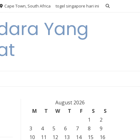
Cape Town, South Africa
togel singapore hari ini
Udara Yang
at
August 2026
M
T
W
T
F
S
S
1
2
3
4
5
6
7
8
9
10
11
12
13
14
15
16