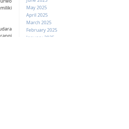
June 2025
Purwo
May 2025
iliki
April 2025
March 2025
udara
February 2025
urangi
January 2025
i ini
December 2024
lebih
November 2024
October 2024
September 2024
August 2024
July 2024
Udara
akarta
Search
for: