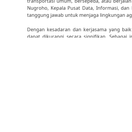
transportasi umum, bersepeda, atau berjalan
Nugroho, Kepala Pusat Data, Informasi, dan
tanggung jawab untuk menjaga lingkungan agar
Dengan kesadaran dan kerjasama yang baik 
dapat dikurangi secara signifikan. Sebagai i
penggunaan kendaraan pribadi dan lebih ped
adalah tanggung jawab bersama. Ayo bersa
baik!
Posted in
Blog
Tagged
cara mengatasi polusi udara
Post
Peran Individu dalam Mengurangi Polusi Udara
Masyarakat
navigation