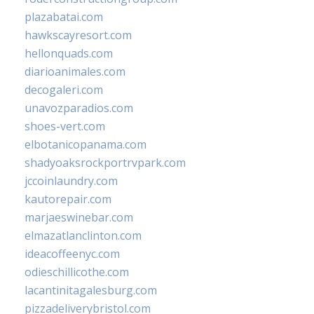
plazabatai.com
hawkscayresort.com
hellonquads.com
diarioanimales.com
decogaleri.com
unavozparadios.com
shoes-vert.com
elbotanicopanama.com
shadyoaksrockportrvpark.com
jccoinlaundry.com
kautorepair.com
marjaeswinebar.com
elmazatlanclinton.com
ideacoffeenyc.com
odieschillicothe.com
lacantinitagalesburg.com
pizzadeliverybristol.com