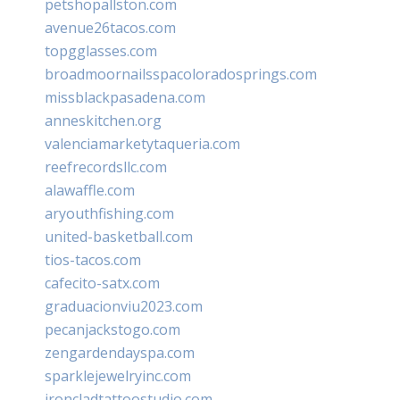
petshopallston.com
avenue26tacos.com
topgglasses.com
broadmoornailsspacoloradosprings.com
missblackpasadena.com
anneskitchen.org
valenciamarketytaqueria.com
reefrecordsllc.com
alawaffle.com
aryouthfishing.com
united-basketball.com
tios-tacos.com
cafecito-satx.com
graduacionviu2023.com
pecanjackstogo.com
zengardendayspa.com
sparklejewelryinc.com
ironcladtattoostudio.com