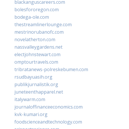
blackanguscareers.com
bolesfororegon.com
bodega-ole.com
thestreamlinerlounge.com
mestrinorubanofc.com
novelatherton.com
nassvalleygardens.net
electjohnstewart.com
omptourtravels.com
tribratanews-polreskebumen.com
rsudbayuasih.org
publikjurnalistik.org
juneteenthapparel.net
italywarm.com
journaloffinanceeconomics.com
kvk-kumari.org
foodscienceandtechnology.com