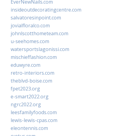
EverNewNails.com
insideoutdecoratingcentre.com
salvatoresinpoint.com
jovialfloralco.com
johnlscotthometeam.com
u-seehomes.com
watersportslagonissi.com
mischieffashion.com
eduwyre.com
retro-interiors.com
theblvd-boise.com
fpet2023.org
e-smart2022.org
ngrc2022.org
leesfamilyfoods.com
lewis-lewis-cpas.com
eleontennis.com