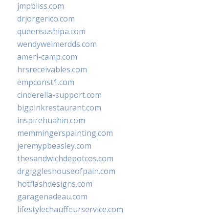
jmpbliss.com
drjorgerico.com
queensushipa.com
wendyweimerdds.com
ameri-camp.com
hrsreceivables.com
empconst1.com
cinderella-support.com
bigpinkrestaurant.com
inspirehuahin.com
memmingerspainting.com
jeremypbeasley.com
thesandwichdepotcos.com
drgiggleshouseofpain.com
hotflashdesigns.com
garagenadeau.com
lifestylechauffeurservice.com