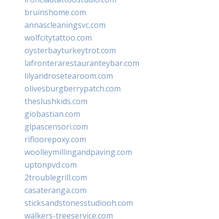
bruinshome.com
annascleaningsvc.com
wolfcitytattoo.com
oysterbayturkeytrot.com
lafronterarestauranteybar.com
lilyandrosetearoom.com
olivesburgberrypatch.com
theslushkids.com
giobastian.com
glpascensori.com
rifloorepoxy.com
woolleymillingandpaving.com
uptonpvd.com
2troublegrill.com
casateranga.com
sticksandstonesstudiooh.com
walkers-treeservice.com