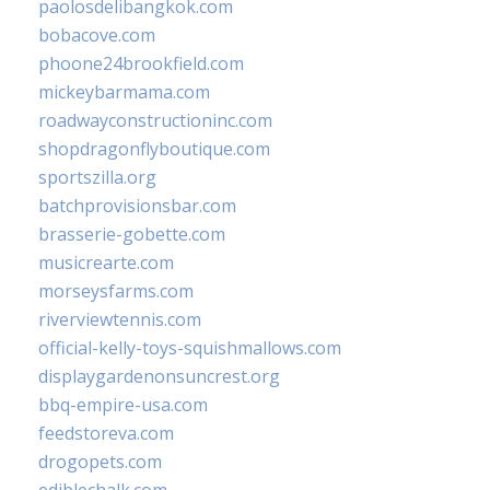
paolosdelibangkok.com
bobacove.com
phoone24brookfield.com
mickeybarmama.com
roadwayconstructioninc.com
shopdragonflyboutique.com
sportszilla.org
batchprovisionsbar.com
brasserie-gobette.com
musicrearte.com
morseysfarms.com
riverviewtennis.com
official-kelly-toys-squishmallows.com
displaygardenonsuncrest.org
bbq-empire-usa.com
feedstoreva.com
drogopets.com