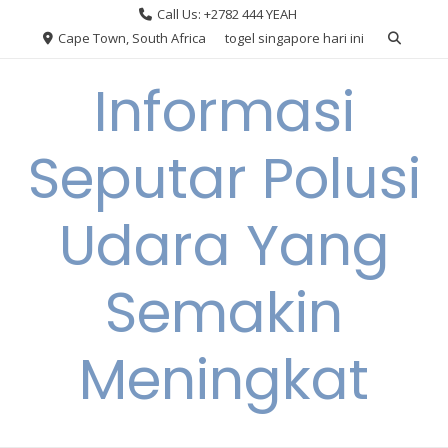
Skip
Call Us: +2782 444 YEAH
to
Cape Town, South Africa
togel singapore hari ini
content
Informasi
Seputar Polusi
Udara Yang
Semakin
Meningkat