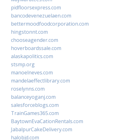
pidfloorsexpress.com
bancodevenezuelaen.com
bettermoodfoodcorporation.com
hingstonnt.com
chooseagender.com
hoverboardssale.com
alaskapolitics.com
stsmp.org
manoelneves.com
mandelaeffectlibrary.com
roselynns.com
balanceyoganj.com
salesforceblogs.com
TrainGames365.com
BaytownEvaCationRentals.com
JabalpurCakeDelivery.com
halobjd.com