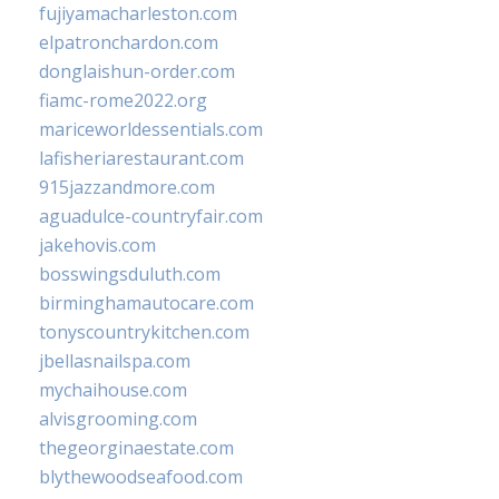
fujiyamacharleston.com
elpatronchardon.com
donglaishun-order.com
fiamc-rome2022.org
mariceworldessentials.com
lafisheriarestaurant.com
915jazzandmore.com
aguadulce-countryfair.com
jakehovis.com
bosswingsduluth.com
birminghamautocare.com
tonyscountrykitchen.com
jbellasnailspa.com
mychaihouse.com
alvisgrooming.com
thegeorginaestate.com
blythewoodseafood.com