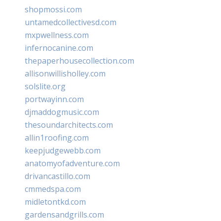
shopmossi.com
untamedcollectivesd.com
mxpwellness.com
infernocanine.com
thepaperhousecollection.com
allisonwillisholley.com
solslite.org
portwayinn.com
djmaddogmusic.com
thesoundarchitects.com
allin1roofing.com
keepjudgewebb.com
anatomyofadventure.com
drivancastillo.com
cmmedspa.com
midletontkd.com
gardensandgrills.com