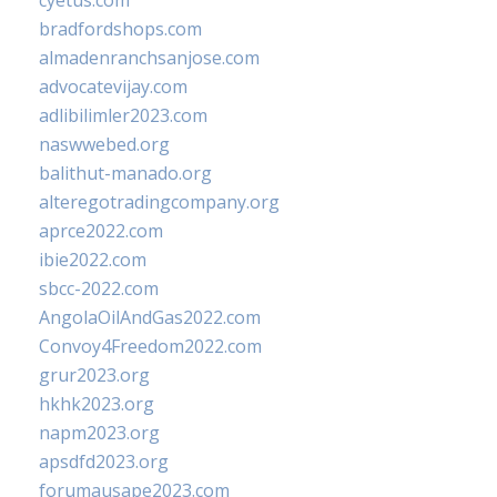
cyetus.com
bradfordshops.com
almadenranchsanjose.com
advocatevijay.com
adlibilimler2023.com
naswwebed.org
balithut-manado.org
alteregotradingcompany.org
aprce2022.com
ibie2022.com
sbcc-2022.com
AngolaOilAndGas2022.com
Convoy4Freedom2022.com
grur2023.org
hkhk2023.org
napm2023.org
apsdfd2023.org
forumausape2023.com