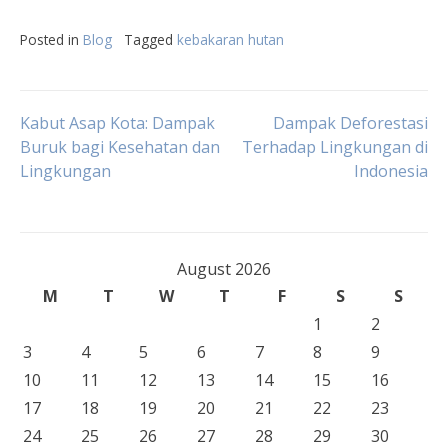
Posted in
Blog
Tagged
kebakaran hutan
Post
Kabut Asap Kota: Dampak
Dampak Deforestasi
Buruk bagi Kesehatan dan
Terhadap Lingkungan di
Lingkungan
Indonesia
navigation
August 2026
M
T
W
T
F
S
S
1
2
3
4
5
6
7
8
9
10
11
12
13
14
15
16
17
18
19
20
21
22
23
24
25
26
27
28
29
30