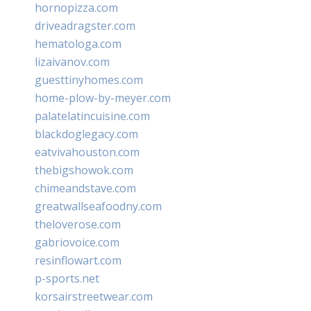
hornopizza.com
driveadragster.com
hematologa.com
lizaivanov.com
guesttinyhomes.com
home-plow-by-meyer.com
palatelatincuisine.com
blackdoglegacy.com
eatvivahouston.com
thebigshowok.com
chimeandstave.com
greatwallseafoodny.com
theloverose.com
gabriovoice.com
resinflowart.com
p-sports.net
korsairstreetwear.com