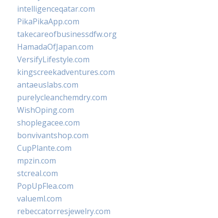
intelligenceqatar.com
PikaPikaApp.com
takecareofbusinessdfw.org
HamadaOfJapan.com
VersifyLifestyle.com
kingscreekadventures.com
antaeuslabs.com
purelycleanchemdry.com
WishOping.com
shoplegacee.com
bonvivantshop.com
CupPlante.com
mpzin.com
stcreal.com
PopUpFlea.com
valueml.com
rebeccatorresjewelry.com