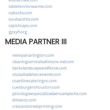
ediblechalk.com
tabletennisnearme.com
oaksofa.com
soultacohtx.com
capishcaps.com
gpsyfl.org
MEDIA PARTNER III
vwrepairarlington.com
cleaningservicebaltimore-md.com
beckslandscapeandfence.com
vistaaltadelveramendi.com
coastlinecateringnc.com
cuesburgershouston.com
psicologiaespecializadaencampeche.com
dmtacos.com
crescentstreetprinting.com