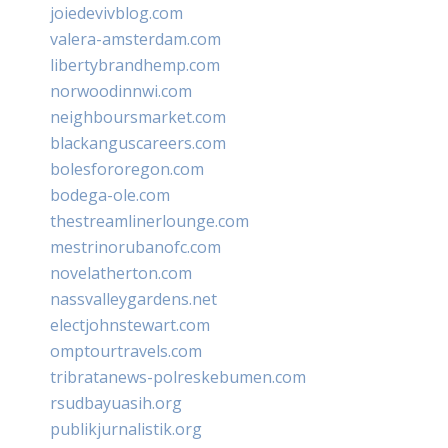
joiedevivblog.com
valera-amsterdam.com
libertybrandhemp.com
norwoodinnwi.com
neighboursmarket.com
blackanguscareers.com
bolesfororegon.com
bodega-ole.com
thestreamlinerlounge.com
mestrinorubanofc.com
novelatherton.com
nassvalleygardens.net
electjohnstewart.com
omptourtravels.com
tribratanews-polreskebumen.com
rsudbayuasih.org
publikjurnalistik.org