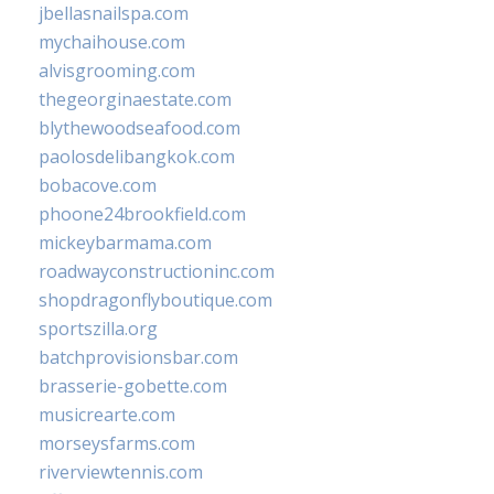
jbellasnailspa.com
mychaihouse.com
alvisgrooming.com
thegeorginaestate.com
blythewoodseafood.com
paolosdelibangkok.com
bobacove.com
phoone24brookfield.com
mickeybarmama.com
roadwayconstructioninc.com
shopdragonflyboutique.com
sportszilla.org
batchprovisionsbar.com
brasserie-gobette.com
musicrearte.com
morseysfarms.com
riverviewtennis.com