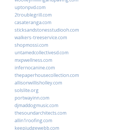
uptonpvd.com
2troublegrill.com
casateranga.com
sticksandstonesstudiooh.com
walkers-treeservice.com
shopmossi.com
untamedcollectivesd.com
mxpwellness.com
infernocanine.com
thepaperhousecollection.com
allisonwillisholley.com
solslite.org
portwayinn.com
djmaddogmusic.com
thesoundarchitects.com
allin1roofing.com
keepjudgewebb.com