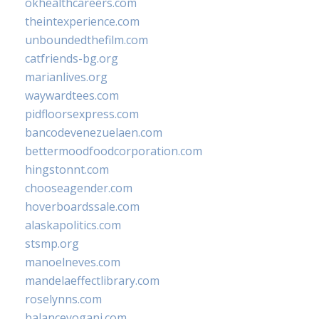
okhealthcareers.com
theintexperience.com
unboundedthefilm.com
catfriends-bg.org
marianlives.org
waywardtees.com
pidfloorsexpress.com
bancodevenezuelaen.com
bettermoodfoodcorporation.com
hingstonnt.com
chooseagender.com
hoverboardssale.com
alaskapolitics.com
stsmp.org
manoelneves.com
mandelaeffectlibrary.com
roselynns.com
balanceyoganj.com