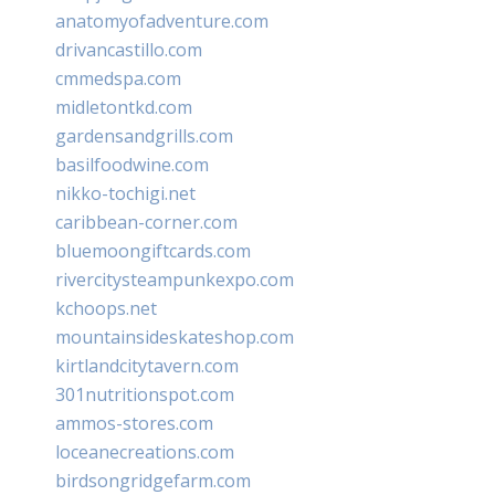
anatomyofadventure.com
drivancastillo.com
cmmedspa.com
midletontkd.com
gardensandgrills.com
basilfoodwine.com
nikko-tochigi.net
caribbean-corner.com
bluemoongiftcards.com
rivercitysteampunkexpo.com
kchoops.net
mountainsideskateshop.com
kirtlandcitytavern.com
301nutritionspot.com
ammos-stores.com
loceanecreations.com
birdsongridgefarm.com