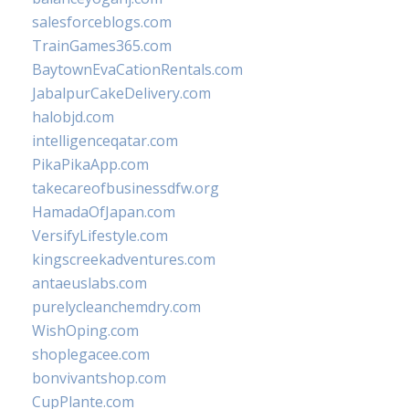
salesforceblogs.com
TrainGames365.com
BaytownEvaCationRentals.com
JabalpurCakeDelivery.com
halobjd.com
intelligenceqatar.com
PikaPikaApp.com
takecareofbusinessdfw.org
HamadaOfJapan.com
VersifyLifestyle.com
kingscreekadventures.com
antaeuslabs.com
purelycleanchemdry.com
WishOping.com
shoplegacee.com
bonvivantshop.com
CupPlante.com