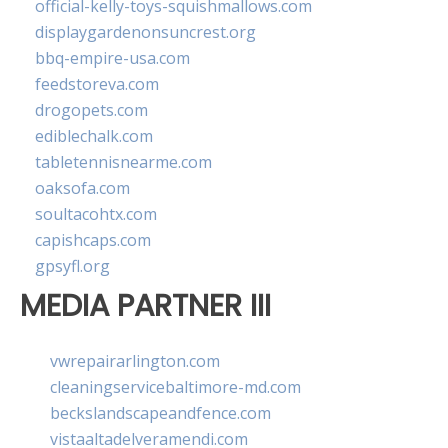
official-kelly-toys-squishmallows.com
displaygardenonsuncrest.org
bbq-empire-usa.com
feedstoreva.com
drogopets.com
ediblechalk.com
tabletennisnearme.com
oaksofa.com
soultacohtx.com
capishcaps.com
gpsyfl.org
MEDIA PARTNER III
vwrepairarlington.com
cleaningservicebaltimore-md.com
beckslandscapeandfence.com
vistaaltadelveramendi.com