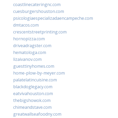
coastlinecateringnc.com
cuesburgershouston.com
psicologiaespecializadaencampeche.com
dmtacos.com
crescentstreetprinting.com
hornopizza.com
driveadragster.com
hematologa.com
lizaivanov.com
guesttinyhomes.com
home-plow-by-meyer.com
palatelatincuisine.com
blackdoglegacy.com
eatvivahouston.com
thebigshowok.com
chimeandstave.com
greatwallseafoodny.com