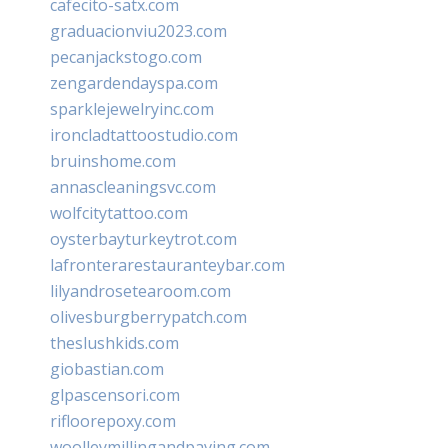
cafecito-satx.com
graduacionviu2023.com
pecanjackstogo.com
zengardendayspa.com
sparklejewelryinc.com
ironcladtattoostudio.com
bruinshome.com
annascleaningsvc.com
wolfcitytattoo.com
oysterbayturkeytrot.com
lafronterarestauranteybar.com
lilyandrosetearoom.com
olivesburgberrypatch.com
theslushkids.com
giobastian.com
glpascensori.com
rifloorepoxy.com
woolleymillingandpaving.com