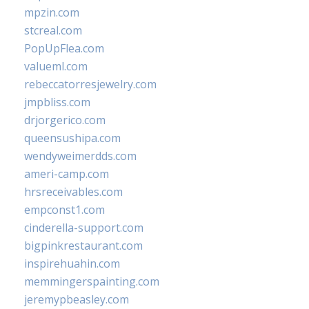
mpzin.com
stcreal.com
PopUpFlea.com
valueml.com
rebeccatorresjewelry.com
jmpbliss.com
drjorgerico.com
queensushipa.com
wendyweimerdds.com
ameri-camp.com
hrsreceivables.com
empconst1.com
cinderella-support.com
bigpinkrestaurant.com
inspirehuahin.com
memmingerspainting.com
jeremypbeasley.com