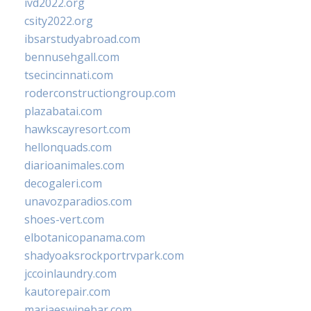
ivd2022.org
csity2022.org
ibsarstudyabroad.com
bennusehgall.com
tsecincinnati.com
roderconstructiongroup.com
plazabatai.com
hawkscayresort.com
hellonquads.com
diarioanimales.com
decogaleri.com
unavozparadios.com
shoes-vert.com
elbotanicopanama.com
shadyoaksrockportrvpark.com
jccoinlaundry.com
kautorepair.com
marjaeswinebar.com