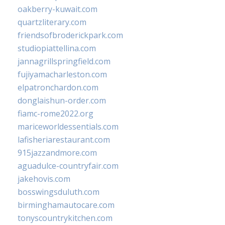
oakberry-kuwait.com
quartzliterary.com
friendsofbroderickpark.com
studiopiattellina.com
jannagrillspringfield.com
fujiyamacharleston.com
elpatronchardon.com
donglaishun-order.com
fiamc-rome2022.org
mariceworldessentials.com
lafisheriarestaurant.com
915jazzandmore.com
aguadulce-countryfair.com
jakehovis.com
bosswingsduluth.com
birminghamautocare.com
tonyscountrykitchen.com