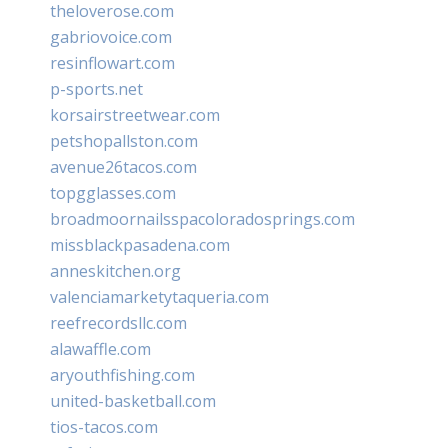
theloverose.com
gabriovoice.com
resinflowart.com
p-sports.net
korsairstreetwear.com
petshopallston.com
avenue26tacos.com
topgglasses.com
broadmoornailsspacoloradosprings.com
missblackpasadena.com
anneskitchen.org
valenciamarketytaqueria.com
reefrecordsllc.com
alawaffle.com
aryouthfishing.com
united-basketball.com
tios-tacos.com