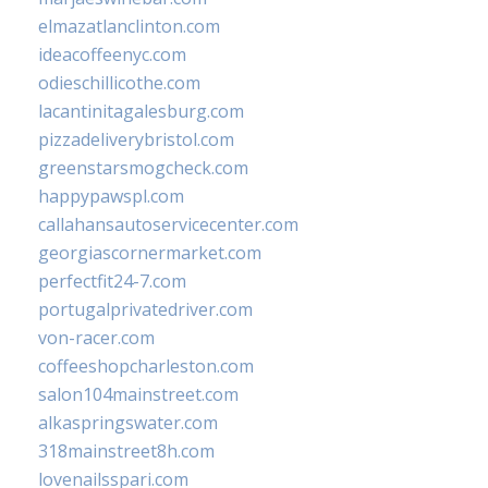
elmazatlanclinton.com
ideacoffeenyc.com
odieschillicothe.com
lacantinitagalesburg.com
pizzadeliverybristol.com
greenstarsmogcheck.com
happypawspl.com
callahansautoservicecenter.com
georgiascornermarket.com
perfectfit24-7.com
portugalprivatedriver.com
von-racer.com
coffeeshopcharleston.com
salon104mainstreet.com
alkaspringswater.com
318mainstreet8h.com
lovenailsspari.com