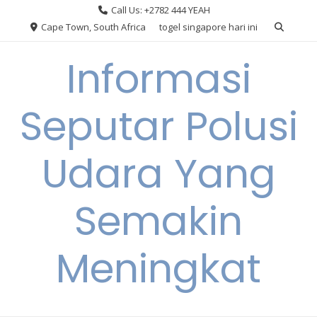
Skip
Call Us: +2782 444 YEAH
to
Cape Town, South Africa
togel singapore hari ini
content
Informasi
Seputar Polusi
Udara Yang
Semakin
Meningkat