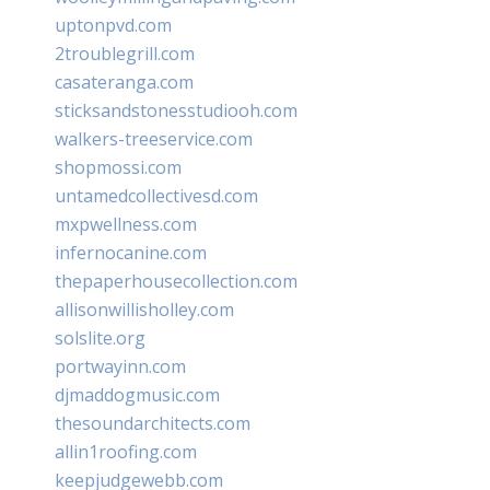
uptonpvd.com
2troublegrill.com
casateranga.com
sticksandstonesstudiooh.com
walkers-treeservice.com
shopmossi.com
untamedcollectivesd.com
mxpwellness.com
infernocanine.com
thepaperhousecollection.com
allisonwillisholley.com
solslite.org
portwayinn.com
djmaddogmusic.com
thesoundarchitects.com
allin1roofing.com
keepjudgewebb.com