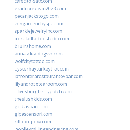
cafecito-satx.com
graduacionviu2023.com
pecanjackstogo.com
zengardendayspa.com
sparklejewelryinc.com
ironcladtattoostudio.com
bruinshome.com
annascleaningsvc.com
wolfcitytattoo.com
oysterbayturkeytrot.com
lafronterarestauranteybar.com
lilyandrosetearoom.com
olivesburgberrypatch.com
theslushkids.com
giobastian.com
glpascensori.com
rifloorepoxy.com
woolleymillingandpaving.com