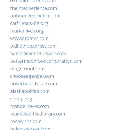
okhealthcareers.com
theintexperience.com
unboundedthefilm.com
catfriends-bg.org
marianlives.org
waywardtees.com
pidfloorsexpress.com
bancodevenezuelaen.com
bettermoodfoodcorporation.com
hingstonnt.com
chooseagender.com
hoverboardssale.com
alaskapolitics.com
stsmp.org
manoelneves.com
mandelaeffectlibrary.com
roselynns.com
balanceyoganj.com