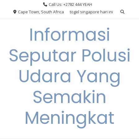
Skip
Call Us: +2782 444 YEAH
to
Cape Town, South Africa
togel singapore hari ini
content
Informasi
Seputar Polusi
Udara Yang
Semakin
Meningkat