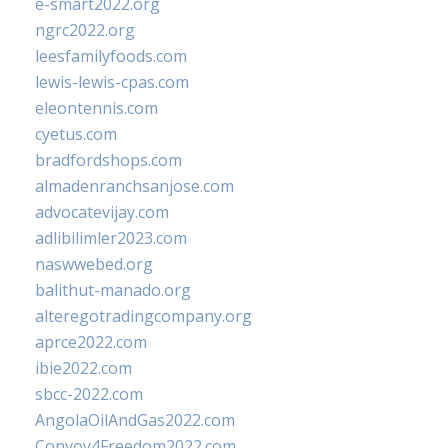
e-smart2022.org
ngrc2022.org
leesfamilyfoods.com
lewis-lewis-cpas.com
eleontennis.com
cyetus.com
bradfordshops.com
almadenranchsanjose.com
advocatevijay.com
adlibilimler2023.com
naswwebed.org
balithut-manado.org
alteregotradingcompany.org
aprce2022.com
ibie2022.com
sbcc-2022.com
AngolaOilAndGas2022.com
Convoy4Freedom2022.com