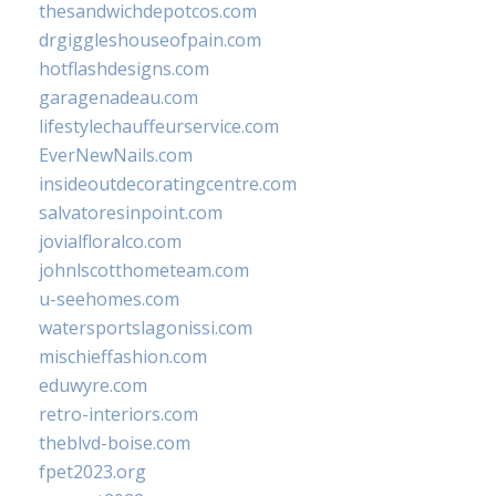
thesandwichdepotcos.com
drgiggleshouseofpain.com
hotflashdesigns.com
garagenadeau.com
lifestylechauffeurservice.com
EverNewNails.com
insideoutdecoratingcentre.com
salvatoresinpoint.com
jovialfloralco.com
johnlscotthometeam.com
u-seehomes.com
watersportslagonissi.com
mischieffashion.com
eduwyre.com
retro-interiors.com
theblvd-boise.com
fpet2023.org