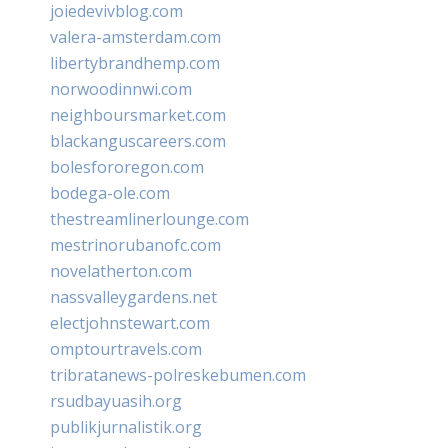
joiedevivblog.com
valera-amsterdam.com
libertybrandhemp.com
norwoodinnwi.com
neighboursmarket.com
blackanguscareers.com
bolesfororegon.com
bodega-ole.com
thestreamlinerlounge.com
mestrinorubanofc.com
novelatherton.com
nassvalleygardens.net
electjohnstewart.com
omptourtravels.com
tribratanews-polreskebumen.com
rsudbayuasih.org
publikjurnalistik.org