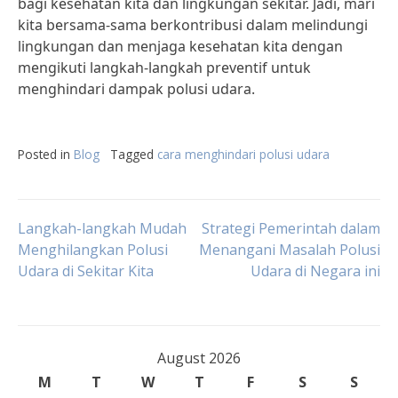
bagi kesehatan kita dan lingkungan sekitar. Jadi, mari
kita bersama-sama berkontribusi dalam melindungi
lingkungan dan menjaga kesehatan kita dengan
mengikuti langkah-langkah preventif untuk
menghindari dampak polusi udara.
Posted in
Blog
Tagged
cara menghindari polusi udara
Post
Langkah-langkah Mudah
Strategi Pemerintah dalam
Menghilangkan Polusi
Menangani Masalah Polusi
Udara di Sekitar Kita
Udara di Negara ini
navigation
August 2026
M
T
W
T
F
S
S