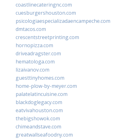
coastlinecateringnc.com
cuesburgershouston.com
psicologiaespecializadaencampeche.com
dmtacos.com
crescentstreetprinting.com
hornopizza.com
driveadragster.com
hematologa.com
lizaivanov.com
guesttinyhomes.com
home-plow-by-meyer.com
palatelatincuisine.com
blackdoglegacy.com
eatvivahouston.com
thebigshowok.com
chimeandstave.com
greatwallseafoodny.com