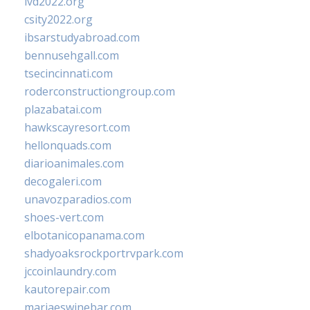
ivd2022.org
csity2022.org
ibsarstudyabroad.com
bennusehgall.com
tsecincinnati.com
roderconstructiongroup.com
plazabatai.com
hawkscayresort.com
hellonquads.com
diarioanimales.com
decogaleri.com
unavozparadios.com
shoes-vert.com
elbotanicopanama.com
shadyoaksrockportrvpark.com
jccoinlaundry.com
kautorepair.com
marjaeswinebar.com