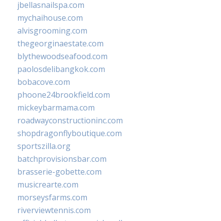
jbellasnailspa.com
mychaihouse.com
alvisgrooming.com
thegeorginaestate.com
blythewoodseafood.com
paolosdelibangkok.com
bobacove.com
phoone24brookfield.com
mickeybarmama.com
roadwayconstructioninc.com
shopdragonflyboutique.com
sportszilla.org
batchprovisionsbar.com
brasserie-gobette.com
musicrearte.com
morseysfarms.com
riverviewtennis.com