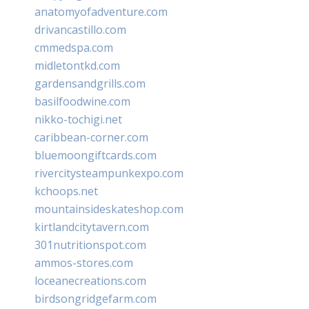
anatomyofadventure.com
drivancastillo.com
cmmedspa.com
midletontkd.com
gardensandgrills.com
basilfoodwine.com
nikko-tochigi.net
caribbean-corner.com
bluemoongiftcards.com
rivercitysteampunkexpo.com
kchoops.net
mountainsideskateshop.com
kirtlandcitytavern.com
301nutritionspot.com
ammos-stores.com
loceanecreations.com
birdsongridgefarm.com