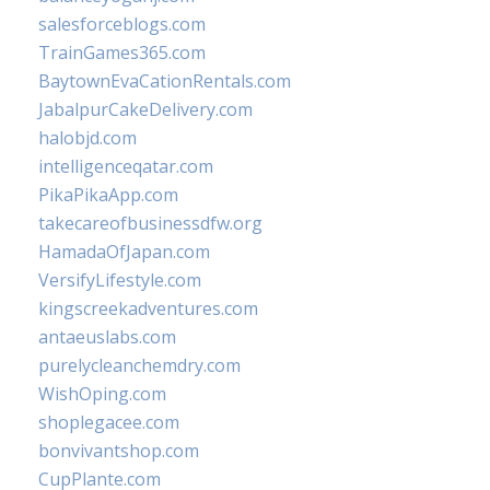
salesforceblogs.com
TrainGames365.com
BaytownEvaCationRentals.com
JabalpurCakeDelivery.com
halobjd.com
intelligenceqatar.com
PikaPikaApp.com
takecareofbusinessdfw.org
HamadaOfJapan.com
VersifyLifestyle.com
kingscreekadventures.com
antaeuslabs.com
purelycleanchemdry.com
WishOping.com
shoplegacee.com
bonvivantshop.com
CupPlante.com