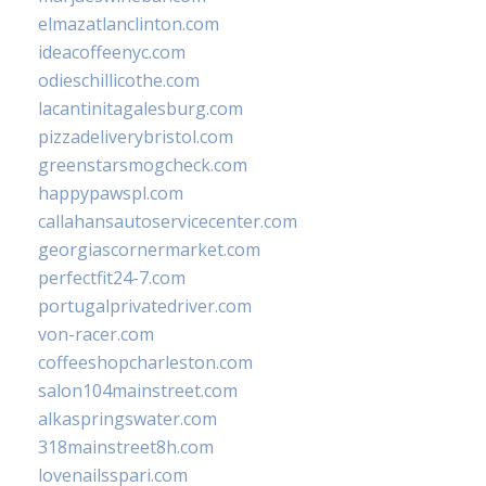
elmazatlanclinton.com
ideacoffeenyc.com
odieschillicothe.com
lacantinitagalesburg.com
pizzadeliverybristol.com
greenstarsmogcheck.com
happypawspl.com
callahansautoservicecenter.com
georgiascornermarket.com
perfectfit24-7.com
portugalprivatedriver.com
von-racer.com
coffeeshopcharleston.com
salon104mainstreet.com
alkaspringswater.com
318mainstreet8h.com
lovenailsspari.com