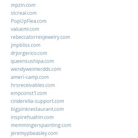
mpzin.com
stcreal.com
PopUpFlea.com
valueml.com
rebeccatorresjewelry.com
jmpbliss.com
drjorgerico.com
queensushipa.com
wendyweimerdds.com
ameri-camp.com
hrsreceivables.com
empconst1.com
cinderella-support.com
bigpinkrestaurant.com
inspirehuahin.com
memmingerspainting.com
jeremypbeasley.com