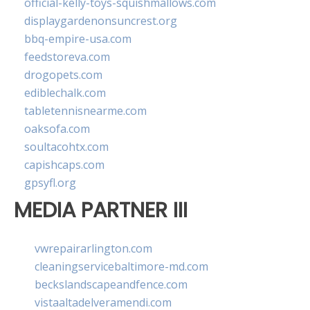
official-kelly-toys-squishmallows.com
displaygardenonsuncrest.org
bbq-empire-usa.com
feedstoreva.com
drogopets.com
ediblechalk.com
tabletennisnearme.com
oaksofa.com
soultacohtx.com
capishcaps.com
gpsyfl.org
MEDIA PARTNER III
vwrepairarlington.com
cleaningservicebaltimore-md.com
beckslandscapeandfence.com
vistaaltadelveramendi.com