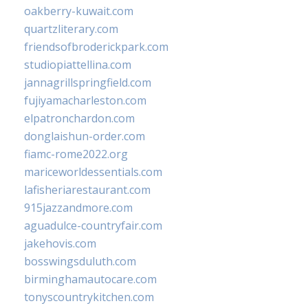
oakberry-kuwait.com
quartzliterary.com
friendsofbroderickpark.com
studiopiattellina.com
jannagrillspringfield.com
fujiyamacharleston.com
elpatronchardon.com
donglaishun-order.com
fiamc-rome2022.org
mariceworldessentials.com
lafisheriarestaurant.com
915jazzandmore.com
aguadulce-countryfair.com
jakehovis.com
bosswingsduluth.com
birminghamautocare.com
tonyscountrykitchen.com