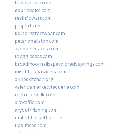
theloverose.com
gabriovoice.com
resinflowart.com
p-sports.net
korsairstreetwear.com
petshopallston.com
avenue26tacos.com
topgglasses.com
broadmoornailsspacoloradosprings.com
missblackpasadena.com
anneskitchen.org
valenciamarketytaqueria.com
reefrecordsllc.com
alawaffle.com
aryouthfishing.com
united-basketball.com
tios-tacos.com