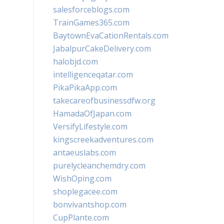
salesforceblogs.com
TrainGames365.com
BaytownEvaCationRentals.com
JabalpurCakeDelivery.com
halobjd.com
intelligenceqatar.com
PikaPikaApp.com
takecareofbusinessdfw.org
HamadaOfJapan.com
VersifyLifestyle.com
kingscreekadventures.com
antaeuslabs.com
purelycleanchemdry.com
WishOping.com
shoplegacee.com
bonvivantshop.com
CupPlante.com