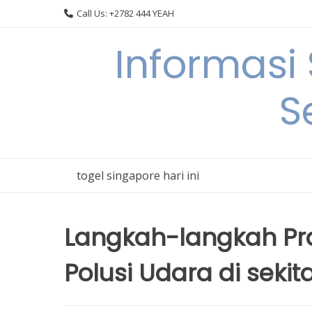
Skip
Call Us: +2782 444 YEAH
to
content
Informasi
S
togel singapore hari ini
Langkah-langkah Pra
Polusi Udara di sekita