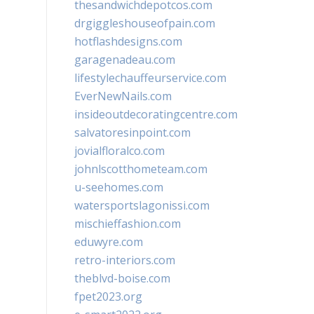
thesandwichdepotcos.com
drgiggleshouseofpain.com
hotflashdesigns.com
garagenadeau.com
lifestylechauffeurservice.com
EverNewNails.com
insideoutdecoratingcentre.com
salvatoresinpoint.com
jovialfloralco.com
johnlscotthometeam.com
u-seehomes.com
watersportslagonissi.com
mischieffashion.com
eduwyre.com
retro-interiors.com
theblvd-boise.com
fpet2023.org