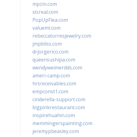
mpzin.com
stcreal.com
PopUpFlea.com
valueml.com
rebeccatorresjewelry.com
jmpbliss.com
drjorgerico.com
queensushipa.com
wendyweimerdds.com
ameri-camp.com
hrsreceivables.com
empconst1.com
cinderella-support.com
bigpinkrestaurant.com
inspirehuahin.com
memmingerspainting.com
jeremypbeasley.com