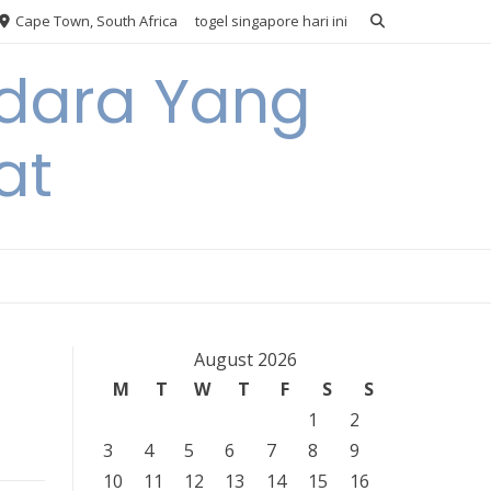
Cape Town, South Africa
togel singapore hari ini
Udara Yang
at
August 2026
M
T
W
T
F
S
S
1
2
3
4
5
6
7
8
9
10
11
12
13
14
15
16