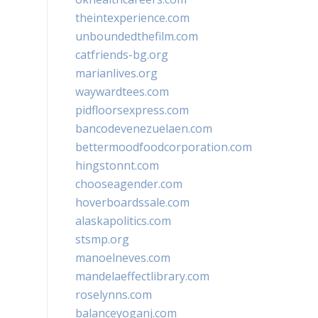
theintexperience.com
unboundedthefilm.com
catfriends-bg.org
marianlives.org
waywardtees.com
pidfloorsexpress.com
bancodevenezuelaen.com
bettermoodfoodcorporation.com
hingstonnt.com
chooseagender.com
hoverboardssale.com
alaskapolitics.com
stsmp.org
manoelneves.com
mandelaeffectlibrary.com
roselynns.com
balanceyoganj.com