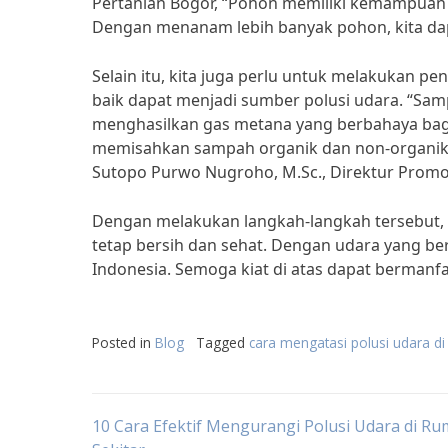
Pertanian Bogor, “Pohon memiliki kemampuan
Dengan menanam lebih banyak pohon, kita da
Selain itu, kita juga perlu untuk melakukan p
baik dapat menjadi sumber polusi udara. “Sam
menghasilkan gas metana yang berbahaya bagi
memisahkan sampah organik dan non-organik se
Sutopo Purwo Nugroho, M.Sc., Direktur Promo
Dengan melakukan langkah-langkah tersebut, k
tetap bersih dan sehat. Dengan udara yang ber
Indonesia. Semoga kiat di atas dapat bermanfa
Posted in
Blog
Tagged
cara mengatasi polusi udara di
Post
10 Cara Efektif Mengurangi Polusi Udara di R