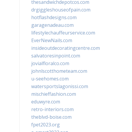
thesandwichdepotcos.com
drgiggleshouseofpain.com
hotflashdesigns.com
garagenadeau.com
lifestylechauffeurservice.com
EverNewNails.com
insideoutdecoratingcentre.com
salvatoresinpoint.com
jovialfloralco.com
johnlscotthometeam.com
u-seehomes.com
watersportslagonissi.com
mischieffashion.com
eduwyre.com
retro-interiors.com
theblvd-boise.com
fpet2023.org