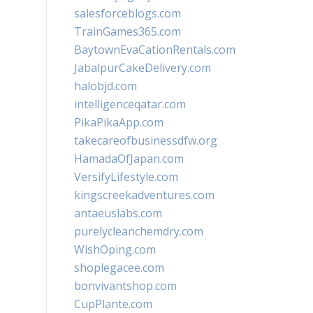
salesforceblogs.com
TrainGames365.com
BaytownEvaCationRentals.com
JabalpurCakeDelivery.com
halobjd.com
intelligenceqatar.com
PikaPikaApp.com
takecareofbusinessdfw.org
HamadaOfJapan.com
VersifyLifestyle.com
kingscreekadventures.com
antaeuslabs.com
purelycleanchemdry.com
WishOping.com
shoplegacee.com
bonvivantshop.com
CupPlante.com