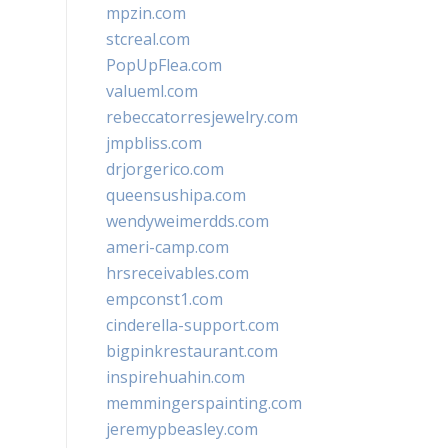
mpzin.com
stcreal.com
PopUpFlea.com
valueml.com
rebeccatorresjewelry.com
jmpbliss.com
drjorgerico.com
queensushipa.com
wendyweimerdds.com
ameri-camp.com
hrsreceivables.com
empconst1.com
cinderella-support.com
bigpinkrestaurant.com
inspirehuahin.com
memmingerspainting.com
jeremypbeasley.com