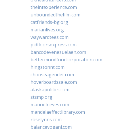
theintexperience.com
unboundedthefilm.com
catfriends-bg.org
marianlives.org
waywardtees.com
pidfloorsexpress.com
bancodevenezuelaen.com
bettermoodfoodcorporation.com
hingstonnt.com
chooseagender.com
hoverboardssale.com
alaskapolitics.com
stsmp.org
manoelneves.com
mandelaeffectlibrary.com
roselynns.com
balanceyoganj.com