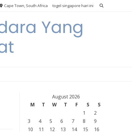
Cape Town, South Africa
togel singapore hari ini
Udara Yang
at
August 2026
M
T
W
T
F
S
S
1
2
3
4
5
6
7
8
9
10
11
12
13
14
15
16