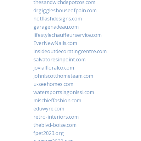
thesandwichdepotcos.com
drgiggleshouseofpain.com
hotflashdesigns.com
garagenadeau.com
lifestylechauffeurservice.com
EverNewNails.com
insideoutdecoratingcentre.com
salvatoresinpoint.com
jovialfloralco.com
johnlscotthometeam.com
u-seehomes.com
watersportslagonissi.com
mischieffashion.com
eduwyre.com
retro-interiors.com
theblvd-boise.com
fpet2023.org