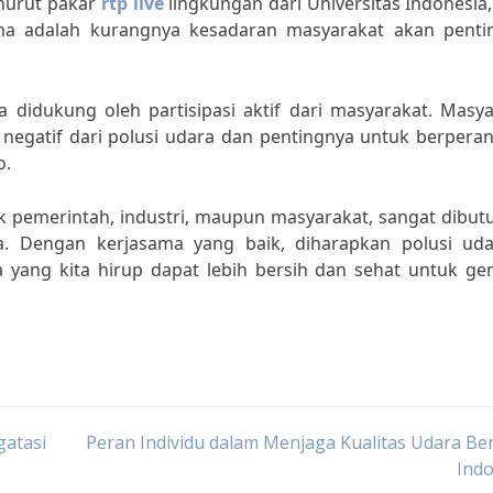
enurut pakar
rtp live
lingkungan dari Universitas Indonesia,
ma adalah kurangnya kesadaran masyarakat akan penti
a didukung oleh partisipasi aktif dari masyarakat. Masy
egatif dari polusi udara dan pentingnya untuk berperan 
o.
ik pemerintah, industri, maupun masyarakat, sangat dibu
. Dengan kerjasama yang baik, diharapkan polusi uda
a yang kita hirup dapat lebih bersih dan sehat untuk ge
atasi
Peran Individu dalam Menjaga Kualitas Udara Ber
Indo