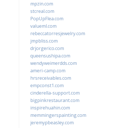
mpzin.com
stcreal.com
PopUpFlea.com
valueml.com
rebeccatorresjewelry.com
jmpbliss.com
drjorgerico.com
queensushipa.com
wendyweimerdds.com
ameri-camp.com
hrsreceivables.com
empconst1.com
cinderella-support.com
bigpinkrestaurant.com
inspirehuahin.com
memmingerspainting.com
jeremypbeasley.com