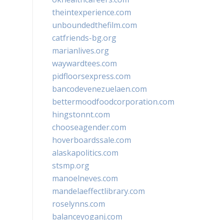
theintexperience.com
unboundedthefilm.com
catfriends-bg.org
marianlives.org
waywardtees.com
pidfloorsexpress.com
bancodevenezuelaen.com
bettermoodfoodcorporation.com
hingstonnt.com
chooseagender.com
hoverboardssale.com
alaskapolitics.com
stsmp.org
manoelneves.com
mandelaeffectlibrary.com
roselynns.com
balanceyoganj.com