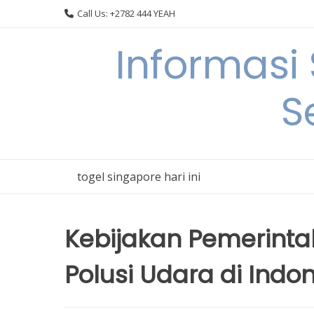
Skip
Call Us: +2782 444 YEAH
to
content
Informasi
S
togel singapore hari ini
Kebijakan Pemerint
Polusi Udara di Indo