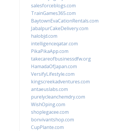
salesforceblogs.com
TrainGames365.com
BaytownEvaCationRentals.com
JabalpurCakeDelivery.com
halobjd.com
intelligenceqatar.com
PikaPikaApp.com
takecareofbusinessdfw.org
HamadaOfJapan.com
VersifyLifestyle.com
kingscreekadventures.com
antaeuslabs.com
purelycleanchemdry.com
WishOping.com
shoplegacee.com
bonvivantshop.com
CupPlante.com