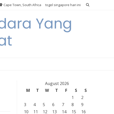
Cape Town, South Africa
togel singapore hari ini
Udara Yang
at
August 2026
M
T
W
T
F
S
S
1
2
3
4
5
6
7
8
9
10
11
12
13
14
15
16