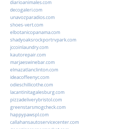
diarioanimales.com
decogaleri.com
unavozparadios.com
shoes-vert.com
elbotanicopanama.com
shadyoaksrockportrvpark.com
jccoinlaundry.com
kautorepair.com
marjaeswinebar.com
elmazatlanclinton.com
ideacoffeenyc.com
odieschillicothe.com
lacantinitagalesburg.com
pizzadeliverybristol.com
greenstarsmogcheck.com
happypawspl.com
callahansautoservicecenter.com