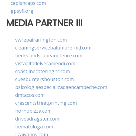
capishcaps.com
gpsyfl.org
MEDIA PARTNER III
vwrepairarlington.com
cleaningservicebaltimore-md.com
beckslandscapeandfence.com
vistaaltadelveramendi.com
coastlinecateringnc.com
cuesburgershouston.com
psicologiaespecializadaencampeche.com
dmtacos.com
crescentstreetprinting.com
hornopizza.com
driveadragster.com
hematologa.com
lizaivanov.com