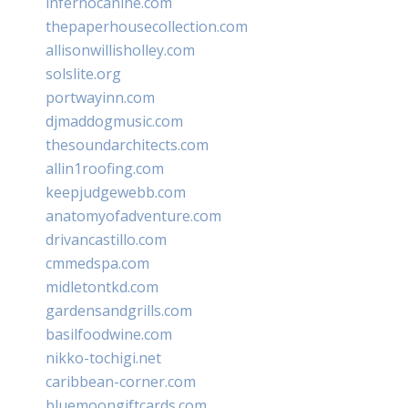
infernocanine.com
thepaperhousecollection.com
allisonwillisholley.com
solslite.org
portwayinn.com
djmaddogmusic.com
thesoundarchitects.com
allin1roofing.com
keepjudgewebb.com
anatomyofadventure.com
drivancastillo.com
cmmedspa.com
midletontkd.com
gardensandgrills.com
basilfoodwine.com
nikko-tochigi.net
caribbean-corner.com
bluemoongiftcards.com