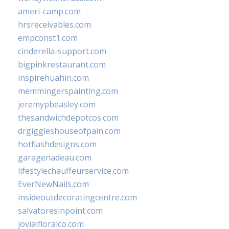
ameri-camp.com
hrsreceivables.com
empconst1.com
cinderella-support.com
bigpinkrestaurant.com
inspirehuahin.com
memmingerspainting.com
jeremypbeasley.com
thesandwichdepotcos.com
drgiggleshouseofpain.com
hotflashdesigns.com
garagenadeau.com
lifestylechauffeurservice.com
EverNewNails.com
insideoutdecoratingcentre.com
salvatoresinpoint.com
jovialfloralco.com