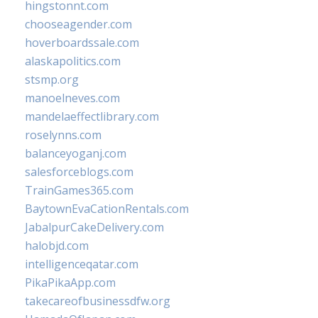
hingstonnt.com
chooseagender.com
hoverboardssale.com
alaskapolitics.com
stsmp.org
manoelneves.com
mandelaeffectlibrary.com
roselynns.com
balanceyoganj.com
salesforceblogs.com
TrainGames365.com
BaytownEvaCationRentals.com
JabalpurCakeDelivery.com
halobjd.com
intelligenceqatar.com
PikaPikaApp.com
takecareofbusinessdfw.org