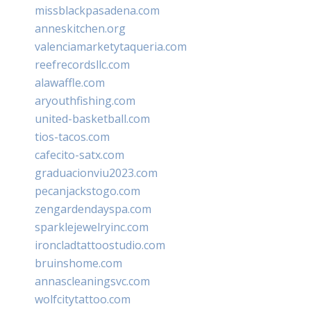
missblackpasadena.com
anneskitchen.org
valenciamarketytaqueria.com
reefrecordsllc.com
alawaffle.com
aryouthfishing.com
united-basketball.com
tios-tacos.com
cafecito-satx.com
graduacionviu2023.com
pecanjackstogo.com
zengardendayspa.com
sparklejewelryinc.com
ironcladtattoostudio.com
bruinshome.com
annascleaningsvc.com
wolfcitytattoo.com