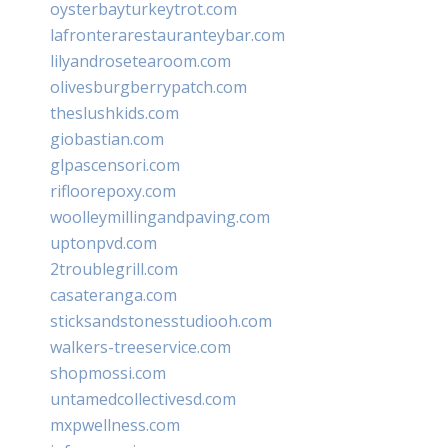
oysterbayturkeytrot.com
lafronterarestauranteybar.com
lilyandrosetearoom.com
olivesburgberrypatch.com
theslushkids.com
giobastian.com
glpascensori.com
rifloorepoxy.com
woolleymillingandpaving.com
uptonpvd.com
2troublegrill.com
casateranga.com
sticksandstonesstudiooh.com
walkers-treeservice.com
shopmossi.com
untamedcollectivesd.com
mxpwellness.com