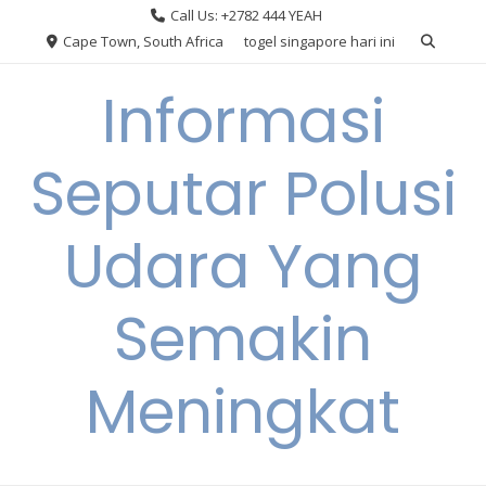
Skip
Call Us: +2782 444 YEAH
to
Cape Town, South Africa
togel singapore hari ini
content
Informasi
Seputar Polusi
Udara Yang
Semakin
Meningkat