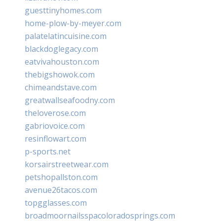
guesttinyhomes.com
home-plow-by-meyer.com
palatelatincuisine.com
blackdoglegacy.com
eatvivahouston.com
thebigshowok.com
chimeandstave.com
greatwallseafoodny.com
theloverose.com
gabriovoice.com
resinflowart.com
p-sports.net
korsairstreetwear.com
petshopallston.com
avenue26tacos.com
topgglasses.com
broadmoornailsspacoloradosprings.com