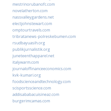
mestrinorubanofc.com
novelatherton.com
nassvalleygardens.net
electjohnstewart.com
omptourtravels.com
tribratanews-polreskebumen.com
rsudbayuasih.org
publikjurnalistik.org
juneteenthapparel.net
italywarm.com
journaloffinanceeconomics.com
kvk-kumari.org
foodscienceandtechnology.com
scisportsscience.com
addisababacuisineaz.com
burgerimcamas.com