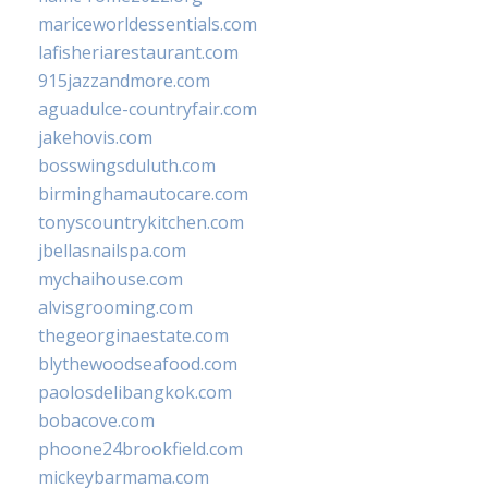
mariceworldessentials.com
lafisheriarestaurant.com
915jazzandmore.com
aguadulce-countryfair.com
jakehovis.com
bosswingsduluth.com
birminghamautocare.com
tonyscountrykitchen.com
jbellasnailspa.com
mychaihouse.com
alvisgrooming.com
thegeorginaestate.com
blythewoodseafood.com
paolosdelibangkok.com
bobacove.com
phoone24brookfield.com
mickeybarmama.com