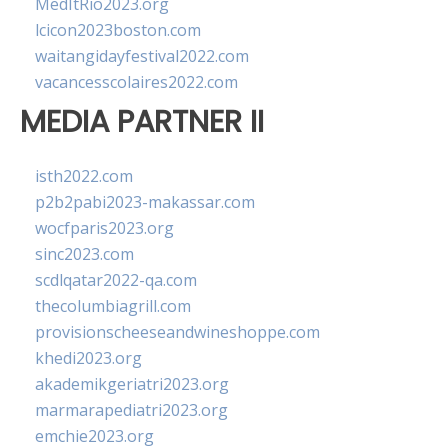
MedItRio2023.org
lcicon2023boston.com
waitangidayfestival2022.com
vacancesscolaires2022.com
MEDIA PARTNER II
isth2022.com
p2b2pabi2023-makassar.com
wocfparis2023.org
sinc2023.com
scdlqatar2022-qa.com
thecolumbiagrill.com
provisionscheeseandwineshoppe.com
khedi2023.org
akademikgeriatri2023.org
marmarapediatri2023.org
emchie2023.org