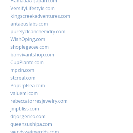
HamadaOfJapan.com
VersifyLifestyle.com
kingscreekadventures.com
antaeuslabs.com
purelycleanchemdry.com
WishOping.com
shoplegacee.com
bonvivantshop.com
CupPlante.com
mpzin.com
stcreal.com
PopUpFlea.com
valueml.com
rebeccatorresjewelry.com
jmpbliss.com
drjorgerico.com
queensushipa.com
wendyweimerdds.com