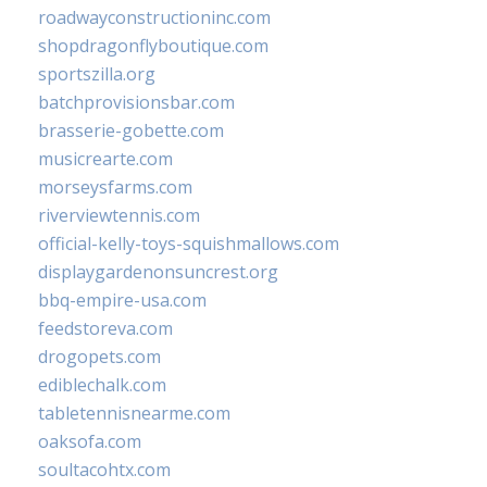
roadwayconstructioninc.com
shopdragonflyboutique.com
sportszilla.org
batchprovisionsbar.com
brasserie-gobette.com
musicrearte.com
morseysfarms.com
riverviewtennis.com
official-kelly-toys-squishmallows.com
displaygardenonsuncrest.org
bbq-empire-usa.com
feedstoreva.com
drogopets.com
ediblechalk.com
tabletennisnearme.com
oaksofa.com
soultacohtx.com