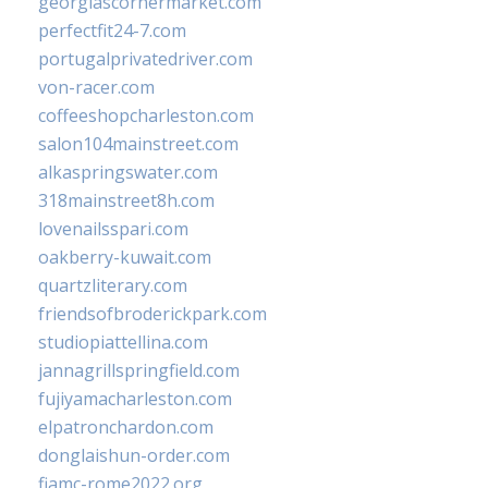
georgiascornermarket.com
perfectfit24-7.com
portugalprivatedriver.com
von-racer.com
coffeeshopcharleston.com
salon104mainstreet.com
alkaspringswater.com
318mainstreet8h.com
lovenailsspari.com
oakberry-kuwait.com
quartzliterary.com
friendsofbroderickpark.com
studiopiattellina.com
jannagrillspringfield.com
fujiyamacharleston.com
elpatronchardon.com
donglaishun-order.com
fiamc-rome2022.org