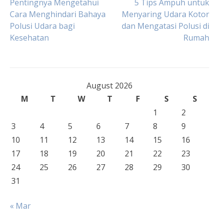
Post
Pentingnya Mengetahui
5 Tips Ampuh untuk
Cara Menghindari Bahaya
Menyaring Udara Kotor
Polusi Udara bagi
dan Mengatasi Polusi di
navigation
Kesehatan
Rumah
August 2026
M
T
W
T
F
S
S
1
2
3
4
5
6
7
8
9
10
11
12
13
14
15
16
17
18
19
20
21
22
23
24
25
26
27
28
29
30
31
« Mar