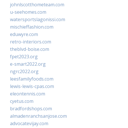
johnlscotthometeam.com
u-seehomes.com
watersportslagonissi.com
mischieffashion.com
eduwyre.com
retro-interiors.com
theblvd-boise.com
fpet2023.org
e-smart2022.org
ngrc2022.org
leesfamilyfoods.com
lewis-lewis-cpas.com
eleontennis.com
cyetus.com
bradfordshops.com
almadenranchsanjose.com
advocatevijay.com