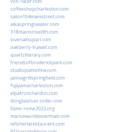
von-racer.com
coffeeshopcharleston.com
salon104mainstreet.com
alkaspringswater.com
318mainstreet8h.com
lovenailsspari.com
oakberry-kuwait.com
quartzliterary.com
friendsofbroderickpark.com
studiopiattellina.com
jannagrillspringfield.com
fujiyamacharleston.com
elpatronchardon.com
donglaishun-order.com
fiamc-rome2022.org
mariceworldessentials.com
lafisheriarestaurant.com
915jazzandmore.com