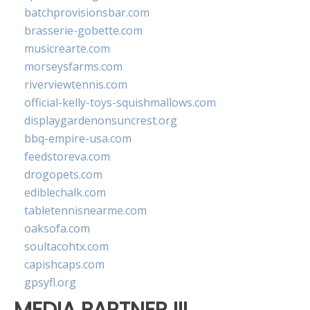
batchprovisionsbar.com
brasserie-gobette.com
musicrearte.com
morseysfarms.com
riverviewtennis.com
official-kelly-toys-squishmallows.com
displaygardenonsuncrest.org
bbq-empire-usa.com
feedstoreva.com
drogopets.com
ediblechalk.com
tabletennisnearme.com
oaksofa.com
soultacohtx.com
capishcaps.com
gpsyfl.org
MEDIA PARTNER III