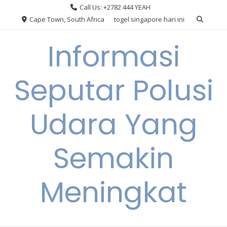
Skip
Call Us: +2782 444 YEAH
to
Cape Town, South Africa
togel singapore hari ini
content
Informasi
Seputar Polusi
Udara Yang
Semakin
Meningkat