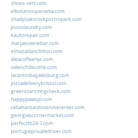
shoes-vert.com
elbotanicopanama.com
shadyoaksrockportrvpark.com
jccoinlaundry.com
kautorepair.com
marjaeswinebar.com
elmazatlanclinton.com
ideacoffeenyc.com
odieschillicothe.com
lacantinitagalesburg.com
pizzadeliverybristol.com
greenstarsmogcheck.com
happypawspl.com
callahansautoservicecenter.com
georgiascornermarket.com
perfectfit24-7.com
portugalprivatedriver.com