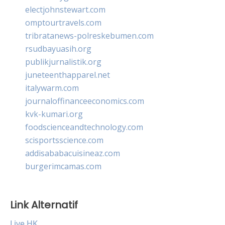
electjohnstewart.com
omptourtravels.com
tribratanews-polreskebumen.com
rsudbayuasih.org
publikjurnalistik.org
juneteenthapparel.net
italywarm.com
journaloffinanceeconomics.com
kvk-kumari.org
foodscienceandtechnology.com
scisportsscience.com
addisababacuisineaz.com
burgerimcamas.com
Link Alternatif
Live HK