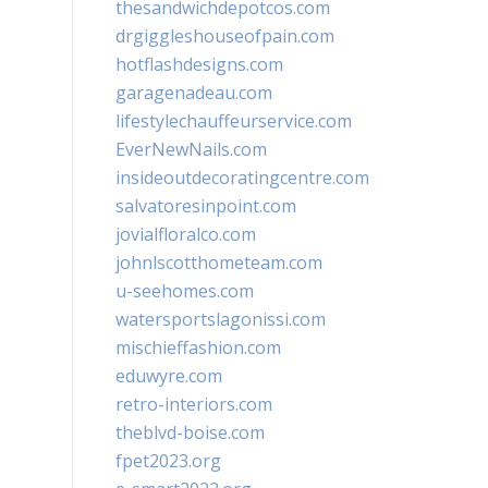
thesandwichdepotcos.com
drgiggleshouseofpain.com
hotflashdesigns.com
garagenadeau.com
lifestylechauffeurservice.com
EverNewNails.com
insideoutdecoratingcentre.com
salvatoresinpoint.com
jovialfloralco.com
johnlscotthometeam.com
u-seehomes.com
watersportslagonissi.com
mischieffashion.com
eduwyre.com
retro-interiors.com
theblvd-boise.com
fpet2023.org