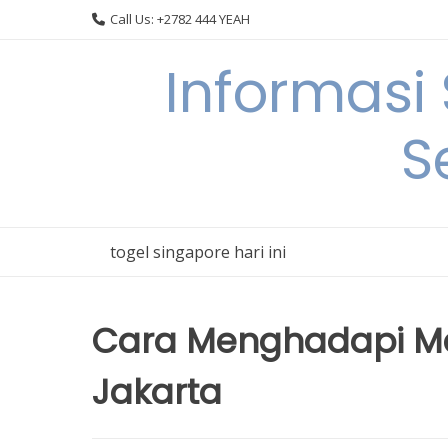
Skip
Call Us: +2782 444 YEAH
to
content
Informasi
S
togel singapore hari ini
Cara Menghadapi Ma
Jakarta