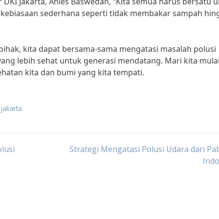
 DKI Jakarta, Anies Baswedan, “Kita semua harus bersatu 
ri kebiasaan sederhana seperti tidak membakar sampah hin
ihak, kita dapat bersama-sama mengatasi masalah polusi
ang lebih sehat untuk generasi mendatang. Mari kita mula
atan kita dan bumi yang kita tempati.
 jakarta
lusi
Strategi Mengatasi Polusi Udara dari Pab
Indo