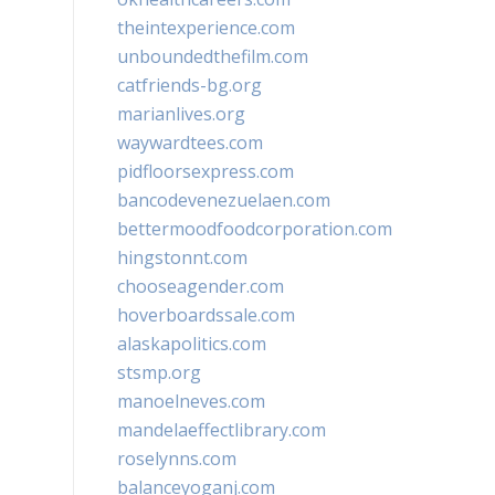
theintexperience.com
unboundedthefilm.com
catfriends-bg.org
marianlives.org
waywardtees.com
pidfloorsexpress.com
bancodevenezuelaen.com
bettermoodfoodcorporation.com
hingstonnt.com
chooseagender.com
hoverboardssale.com
alaskapolitics.com
stsmp.org
manoelneves.com
mandelaeffectlibrary.com
roselynns.com
balanceyoganj.com