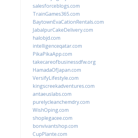
salesforceblogs.com
TrainGames365.com
BaytownEvaCationRentals.com
JabalpurCakeDelivery.com
halobjd.com
intelligenceqatar.com
PikaPikaApp.com
takecareofbusinessdfw.org
HamadaOfJapan.com
VersifyLifestyle.com
kingscreekadventures.com
antaeuslabs.com
purelycleanchemdry.com
WishOping.com
shoplegacee.com
bonvivantshop.com
CupPlante.com