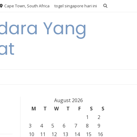
Cape Town, South Africa
togel singapore hari ini
Udara Yang
at
August 2026
M
T
W
T
F
S
S
1
2
3
4
5
6
7
8
9
10
11
12
13
14
15
16