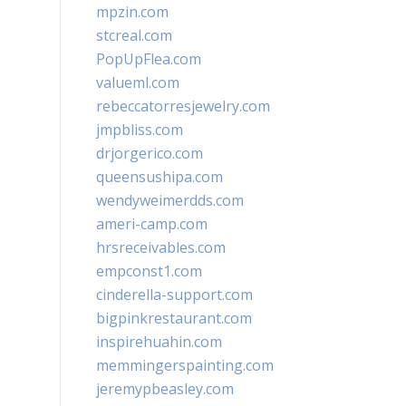
mpzin.com
stcreal.com
PopUpFlea.com
valueml.com
rebeccatorresjewelry.com
jmpbliss.com
drjorgerico.com
queensushipa.com
wendyweimerdds.com
ameri-camp.com
hrsreceivables.com
empconst1.com
cinderella-support.com
bigpinkrestaurant.com
inspirehuahin.com
memmingerspainting.com
jeremypbeasley.com