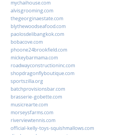
mychaihouse.com
alvisgrooming.com
thegeorginaestate.com
blythewoodseafood.com
paolosdelibangkok.com
bobacove.com
phoone24brookfield.com
mickeybarmama.com
roadwayconstructioninc.com
shopdragonflyboutique.com
sportszilla.org
batchprovisionsbar.com
brasserie-gobette.com
musicrearte.com
morseysfarms.com
riverviewtennis.com
official-kelly-toys-squishmallows.com