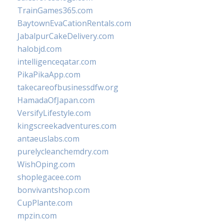
TrainGames365.com
BaytownEvaCationRentals.com
JabalpurCakeDelivery.com
halobjd.com
intelligenceqatar.com
PikaPikaApp.com
takecareofbusinessdfw.org
HamadaOfJapan.com
VersifyLifestyle.com
kingscreekadventures.com
antaeuslabs.com
purelycleanchemdry.com
WishOping.com
shoplegacee.com
bonvivantshop.com
CupPlante.com
mpzin.com