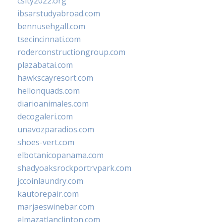
csity2022.org
ibsarstudyabroad.com
bennusehgall.com
tsecincinnati.com
roderconstructiongroup.com
plazabatai.com
hawkscayresort.com
hellonquads.com
diarioanimales.com
decogaleri.com
unavozparadios.com
shoes-vert.com
elbotanicopanama.com
shadyoaksrockportrvpark.com
jccoinlaundry.com
kautorepair.com
marjaeswinebar.com
elmazatlanclinton.com