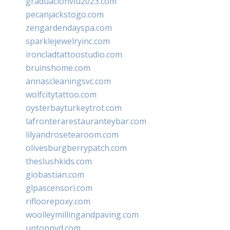
graduacionviu2023.com
pecanjackstogo.com
zengardendayspa.com
sparklejewelryinc.com
ironcladtattoostudio.com
bruinshome.com
annascleaningsvc.com
wolfcitytattoo.com
oysterbayturkeytrot.com
lafronterarestauranteybar.com
lilyandrosetearoom.com
olivesburgberrypatch.com
theslushkids.com
giobastian.com
glpascensori.com
rifloorepoxy.com
woolleymillingandpaving.com
uptonpvd.com