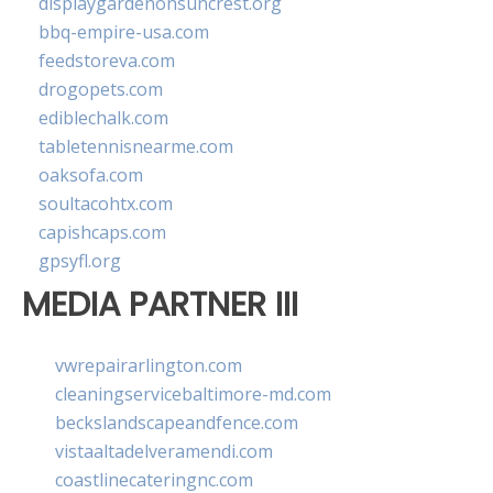
displaygardenonsuncrest.org
bbq-empire-usa.com
feedstoreva.com
drogopets.com
ediblechalk.com
tabletennisnearme.com
oaksofa.com
soultacohtx.com
capishcaps.com
gpsyfl.org
MEDIA PARTNER III
vwrepairarlington.com
cleaningservicebaltimore-md.com
beckslandscapeandfence.com
vistaaltadelveramendi.com
coastlinecateringnc.com