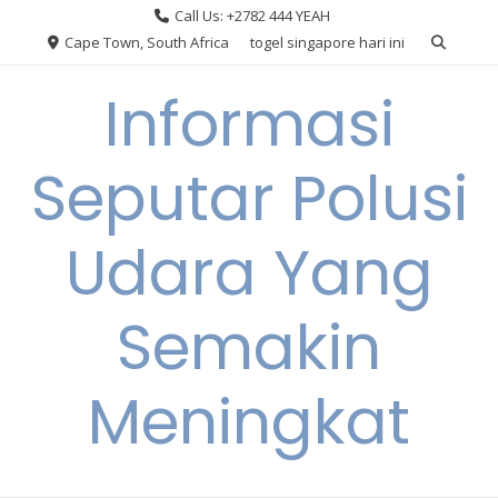
Skip
Call Us: +2782 444 YEAH
to
Cape Town, South Africa
togel singapore hari ini
content
Informasi
Seputar Polusi
Udara Yang
Semakin
Meningkat