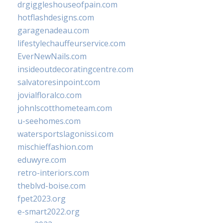
drgiggleshouseofpain.com
hotflashdesigns.com
garagenadeau.com
lifestylechauffeurservice.com
EverNewNails.com
insideoutdecoratingcentre.com
salvatoresinpoint.com
jovialfloralco.com
johnlscotthometeam.com
u-seehomes.com
watersportslagonissi.com
mischieffashion.com
eduwyre.com
retro-interiors.com
theblvd-boise.com
fpet2023.org
e-smart2022.org