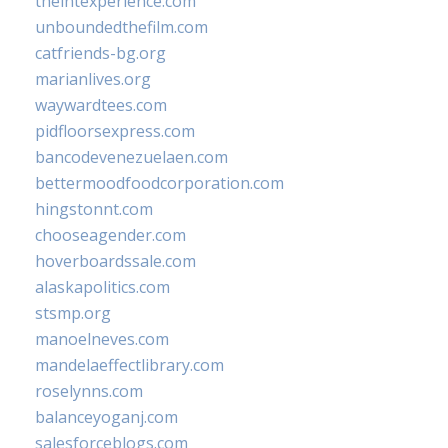
theintexperience.com
unboundedthefilm.com
catfriends-bg.org
marianlives.org
waywardtees.com
pidfloorsexpress.com
bancodevenezuelaen.com
bettermoodfoodcorporation.com
hingstonnt.com
chooseagender.com
hoverboardssale.com
alaskapolitics.com
stsmp.org
manoelneves.com
mandelaeffectlibrary.com
roselynns.com
balanceyoganj.com
salesforceblogs.com