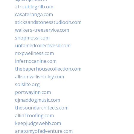
2troublegrill.com
casateranga.com
sticksandstonesstudiooh.com
walkers-treeservice.com
shopmossi.com
untamedcollectivesd.com
mxpwellness.com
infernocanine.com
thepaperhousecollection.com
allisonwillisholley.com
solslite.org
portwayinn.com
djmaddogmusic.com
thesoundarchitects.com
allin1roofing.com
keepjudgewebb.com
anatomyofadventure.com