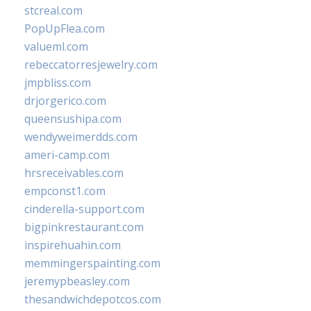
stcreal.com
PopUpFlea.com
valueml.com
rebeccatorresjewelry.com
jmpbliss.com
drjorgerico.com
queensushipa.com
wendyweimerdds.com
ameri-camp.com
hrsreceivables.com
empconst1.com
cinderella-support.com
bigpinkrestaurant.com
inspirehuahin.com
memmingerspainting.com
jeremypbeasley.com
thesandwichdepotcos.com