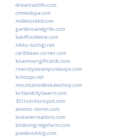
drivancastillo.com
cmmedspa.com
midletontkd.com
gardensandgrills.com
basilfoodwine.com
nikko-tochigi.net
caribbean-corner.com
bluemoongiftcards.com
rivercitysteampunkexpo.com
kchoops.net
mountainsideskateshop.com
kirtlandcitytavern.com
301nutritionspot.com
ammos-stores.com
loceanecreations.com
birdsongridgefarm.com
joiedevivblog.com