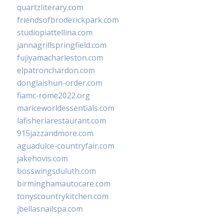
quartzliterary.com
friendsofbroderickpark.com
studiopiattellina.com
jannagrillspringfield.com
fujiyamacharleston.com
elpatronchardon.com
donglaishun-order.com
fiamc-rome2022.org
mariceworldessentials.com
lafisheriarestaurant.com
915jazzandmore.com
aguadulce-countryfair.com
jakehovis.com
bosswingsduluth.com
birminghamautocare.com
tonyscountrykitchen.com
jbellasnailspa.com