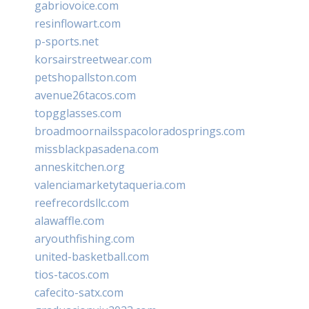
gabriovoice.com
resinflowart.com
p-sports.net
korsairstreetwear.com
petshopallston.com
avenue26tacos.com
topgglasses.com
broadmoornailsspacoloradosprings.com
missblackpasadena.com
anneskitchen.org
valenciamarketytaqueria.com
reefrecordsllc.com
alawaffle.com
aryouthfishing.com
united-basketball.com
tios-tacos.com
cafecito-satx.com