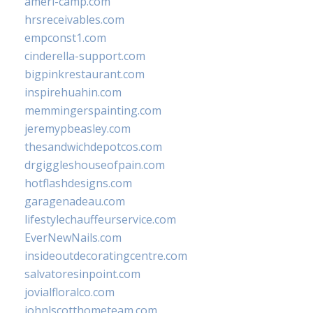
ameri-camp.com
hrsreceivables.com
empconst1.com
cinderella-support.com
bigpinkrestaurant.com
inspirehuahin.com
memmingerspainting.com
jeremypbeasley.com
thesandwichdepotcos.com
drgiggleshouseofpain.com
hotflashdesigns.com
garagenadeau.com
lifestylechauffeurservice.com
EverNewNails.com
insideoutdecoratingcentre.com
salvatoresinpoint.com
jovialfloralco.com
johnlscotthometeam.com