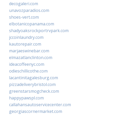
decogaleri.com
unavozparadios.com
shoes-vert.com
elbotanicopanama.com
shadyoaksrockportrvpark.com
jccoinlaundry.com
kautorepair.com
marjaeswinebar.com
elmazatlanclinton.com
ideacoffeenyc.com
odieschillicothe.com
lacantinitagalesburg.com
pizzadeliverybristol.com
greenstarsmogcheck.com
happypawspl.com
callahansautoservicecenter.com
georgiascornermarket.com