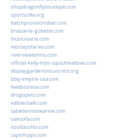
shopdragonflyboutique.com
sportszilla.org
batchprovisionsbar.com
brasserie-gobette.com
musicrearte.com
morseysfarms.com
riverviewtennis.com
official-kelly-toys-squishmallows.com
displaygardenonsuncrest.org
bbq-empire-usa.com
feedstoreva.com
drogopets.com
ediblechalk.com
tabletennisnearme.com
oaksofa.com
soultacohtx.com
capishcaps.com