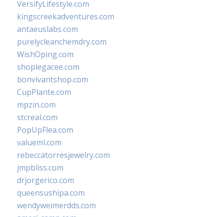
VersifyLifestyle.com
kingscreekadventures.com
antaeuslabs.com
purelycleanchemdry.com
WishOping.com
shoplegacee.com
bonvivantshop.com
CupPlante.com
mpzin.com
stcreal.com
PopUpFlea.com
valueml.com
rebeccatorresjewelry.com
jmpbliss.com
drjorgerico.com
queensushipa.com
wendyweimerdds.com