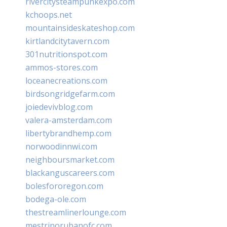
rivercitysteampunkexpo.com
kchoops.net
mountainsideskateshop.com
kirtlandcitytavern.com
301nutritionspot.com
ammos-stores.com
loceanecreations.com
birdsongridgefarm.com
joiedevivblog.com
valera-amsterdam.com
libertybrandhemp.com
norwoodinnwi.com
neighboursmarket.com
blackanguscareers.com
bolesfororegon.com
bodega-ole.com
thestreamlinerlounge.com
mestrinorubanofc.com