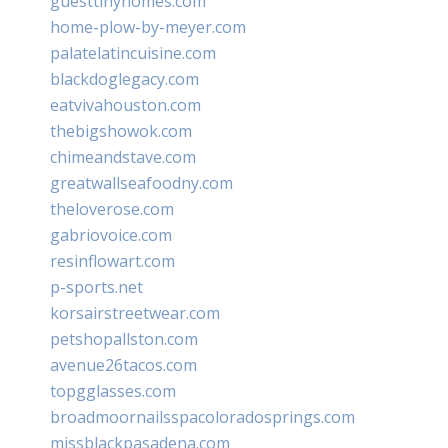
guesttinyhomes.com
home-plow-by-meyer.com
palatelatincuisine.com
blackdoglegacy.com
eatvivahouston.com
thebigshowok.com
chimeandstave.com
greatwallseafoodny.com
theloverose.com
gabriovoice.com
resinflowart.com
p-sports.net
korsairstreetwear.com
petshopallston.com
avenue26tacos.com
topgglasses.com
broadmoornailsspacoloradosprings.com
missblackpasadena.com