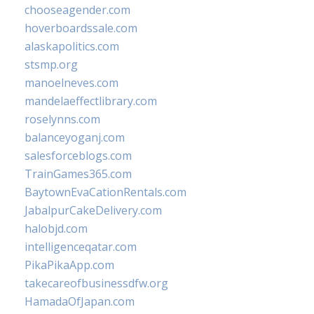
chooseagender.com
hoverboardssale.com
alaskapolitics.com
stsmp.org
manoelneves.com
mandelaeffectlibrary.com
roselynns.com
balanceyoganj.com
salesforceblogs.com
TrainGames365.com
BaytownEvaCationRentals.com
JabalpurCakeDelivery.com
halobjd.com
intelligenceqatar.com
PikaPikaApp.com
takecareofbusinessdfw.org
HamadaOfJapan.com