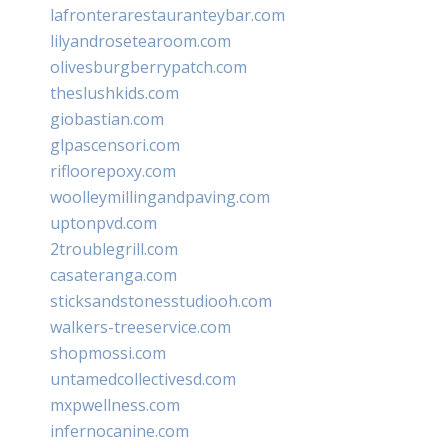
lafronterarestauranteybar.com
lilyandrosetearoom.com
olivesburgberrypatch.com
theslushkids.com
giobastian.com
glpascensori.com
rifloorepoxy.com
woolleymillingandpaving.com
uptonpvd.com
2troublegrill.com
casateranga.com
sticksandstonesstudiooh.com
walkers-treeservice.com
shopmossi.com
untamedcollectivesd.com
mxpwellness.com
infernocanine.com