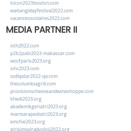
lcicon2023boston.com
waitangidayfestival2022.com
vacancesscolaires2022.com
MEDIA PARTNER II
isth2022.com
p2b2pabi2023-makassar.com
wocfparis2023.org
sinc2023.com
scdlqatar2022-qa.com
thecolumbiagrill.com
provisionscheeseandwineshoppe.com
khedi2023.org
akademikgeriatri2023.org
marmarapediatri2023.org
emchie2023.org
girisimselradyoloji2022.org