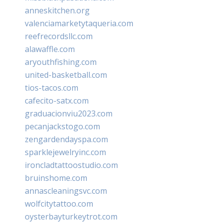
anneskitchen.org
valenciamarketytaqueria.com
reefrecordsllc.com
alawaffle.com
aryouthfishing.com
united-basketball.com
tios-tacos.com
cafecito-satx.com
graduacionviu2023.com
pecanjackstogo.com
zengardendayspa.com
sparklejewelryinc.com
ironcladtattoostudio.com
bruinshome.com
annascleaningsvc.com
wolfcitytattoo.com
oysterbayturkeytrot.com