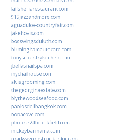
mariceworldessentials.com
lafisheriarestaurant.com
915jazzandmore.com
aguadulce-countryfair.com
jakehovis.com
bosswingsduluth.com
birminghamautocare.com
tonyscountrykitchen.com
jbellasnailspa.com
mychaihouse.com
alvisgrooming.com
thegeorginaestate.com
blythewoodseafood.com
paolosdelibangkok.com
bobacove.com
phoone24brookfield.com
mickeybarmama.com
roadwayconstructioninc.com