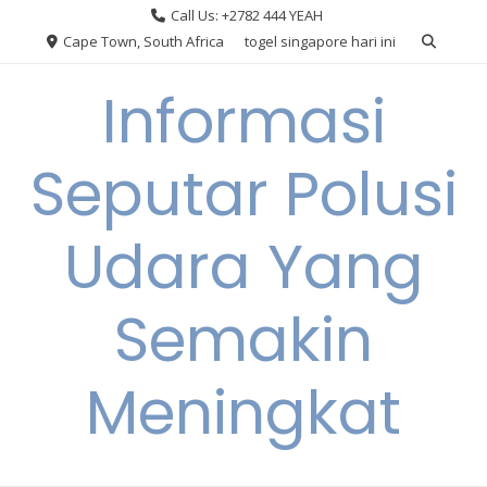
Skip
Call Us: +2782 444 YEAH
to
Cape Town, South Africa
togel singapore hari ini
content
Informasi
Seputar Polusi
Udara Yang
Semakin
Meningkat