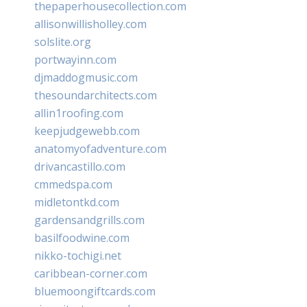
thepaperhousecollection.com
allisonwillisholley.com
solslite.org
portwayinn.com
djmaddogmusic.com
thesoundarchitects.com
allin1roofing.com
keepjudgewebb.com
anatomyofadventure.com
drivancastillo.com
cmmedspa.com
midletontkd.com
gardensandgrills.com
basilfoodwine.com
nikko-tochigi.net
caribbean-corner.com
bluemoongiftcards.com