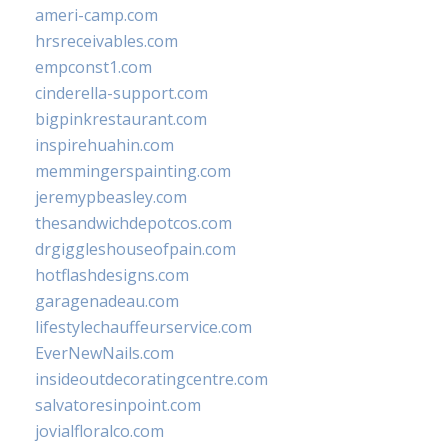
ameri-camp.com
hrsreceivables.com
empconst1.com
cinderella-support.com
bigpinkrestaurant.com
inspirehuahin.com
memmingerspainting.com
jeremypbeasley.com
thesandwichdepotcos.com
drgiggleshouseofpain.com
hotflashdesigns.com
garagenadeau.com
lifestylechauffeurservice.com
EverNewNails.com
insideoutdecoratingcentre.com
salvatoresinpoint.com
jovialfloralco.com