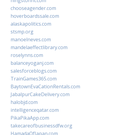
hingstonnt.com
chooseagender.com
hoverboardssale.com
alaskapolitics.com
stsmp.org
manoelneves.com
mandelaeffectlibrary.com
roselynns.com
balanceyoganj.com
salesforceblogs.com
TrainGames365.com
BaytownEvaCationRentals.com
JabalpurCakeDelivery.com
halobjd.com
intelligenceqatar.com
PikaPikaApp.com
takecareofbusinessdfw.org
HamadaOfJapan.com