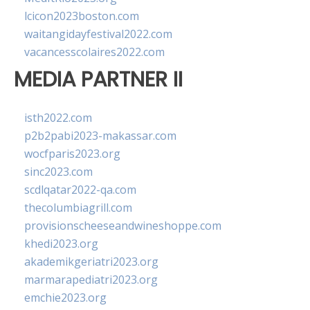
lcicon2023boston.com
waitangidayfestival2022.com
vacancesscolaires2022.com
MEDIA PARTNER II
isth2022.com
p2b2pabi2023-makassar.com
wocfparis2023.org
sinc2023.com
scdlqatar2022-qa.com
thecolumbiagrill.com
provisionscheeseandwineshoppe.com
khedi2023.org
akademikgeriatri2023.org
marmarapediatri2023.org
emchie2023.org