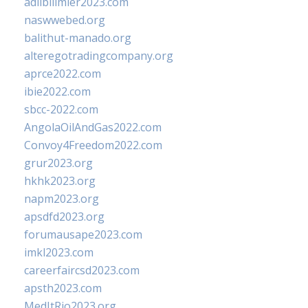
adlibilimler2023.com
naswwebed.org
balithut-manado.org
alteregotradingcompany.org
aprce2022.com
ibie2022.com
sbcc-2022.com
AngolaOilAndGas2022.com
Convoy4Freedom2022.com
grur2023.org
hkhk2023.org
napm2023.org
apsdfd2023.org
forumausape2023.com
imkl2023.com
careerfaircsd2023.com
apsth2023.com
MedItRio2023.org