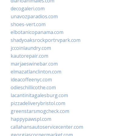
diarioanimales.com
decogaleri.com
unavozparadios.com
shoes-vert.com
elbotanicopanama.com
shadyoaksrockportrvpark.com
jccoinlaundry.com
kautorepair.com
marjaeswinebar.com
elmazatlanclinton.com
ideacoffeenyc.com
odieschillicothe.com
lacantinitagalesburg.com
pizzadeliverybristol.com
greenstarsmogcheck.com
happypawspl.com
callahansautoservicecenter.com
georgiascornermarket.com