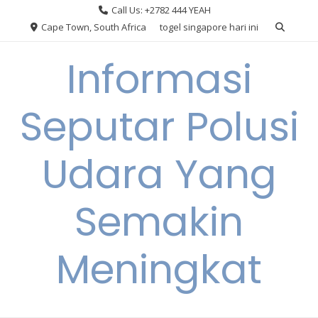
Skip
Call Us: +2782 444 YEAH
to
Cape Town, South Africa
togel singapore hari ini
content
Informasi
Seputar Polusi
Udara Yang
Semakin
Meningkat