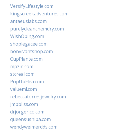
VersifyLifestyle.com
kingscreekadventures.com
antaeuslabs.com
purelycleanchemdry.com
WishOping.com
shoplegacee.com
bonvivantshop.com
CupPlante.com
mpzin.com
stcreal.com
PopUpFlea.com
valueml.com
rebeccatorresjewelry.com
jmpbliss.com
drjorgerico.com
queensushipa.com
wendyweimerdds.com