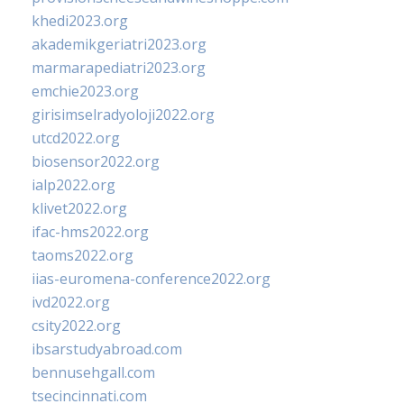
khedi2023.org
akademikgeriatri2023.org
marmarapediatri2023.org
emchie2023.org
girisimselradyoloji2022.org
utcd2022.org
biosensor2022.org
ialp2022.org
klivet2022.org
ifac-hms2022.org
taoms2022.org
iias-euromena-conference2022.org
ivd2022.org
csity2022.org
ibsarstudyabroad.com
bennusehgall.com
tsecincinnati.com