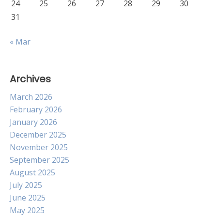
24
25
26
27
28
29
30
31
« Mar
Archives
March 2026
February 2026
January 2026
December 2025
November 2025
September 2025
August 2025
July 2025
June 2025
May 2025