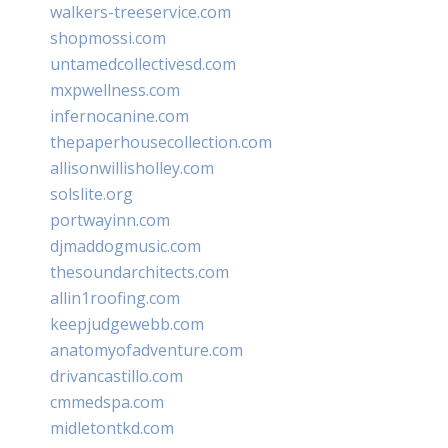
walkers-treeservice.com
shopmossi.com
untamedcollectivesd.com
mxpwellness.com
infernocanine.com
thepaperhousecollection.com
allisonwillisholley.com
solslite.org
portwayinn.com
djmaddogmusic.com
thesoundarchitects.com
allin1roofing.com
keepjudgewebb.com
anatomyofadventure.com
drivancastillo.com
cmmedspa.com
midletontkd.com