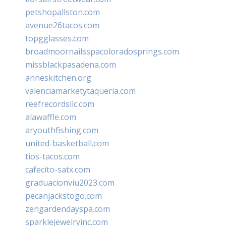
petshopallston.com
avenue26tacos.com
topgglasses.com
broadmoornailsspacoloradosprings.com
missblackpasadena.com
anneskitchen.org
valenciamarketytaqueria.com
reefrecordsllc.com
alawaffle.com
aryouthfishing.com
united-basketball.com
tios-tacos.com
cafecito-satx.com
graduacionviu2023.com
pecanjackstogo.com
zengardendayspa.com
sparklejewelryinc.com