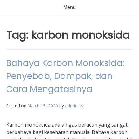
Menu
Tag:
karbon monoksida
Bahaya Karbon Monoksida:
Penyebab, Dampak, dan
Cara Mengatasinya
Posted on
March 13, 2026
by
adminsts
Karbon monoksida adalah gas beracun yang sangat
berbahaya bagi kesehatan manusia. Bahaya karbon