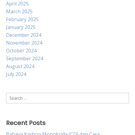
April 2025
March 2025
February 2025
January 2025
December 2024
November 2024
October 2024
September 2024
August 2024
July 2024
Search
for:
Recent Posts
Bahaya Karbon Monoksida (CO) dan Cara