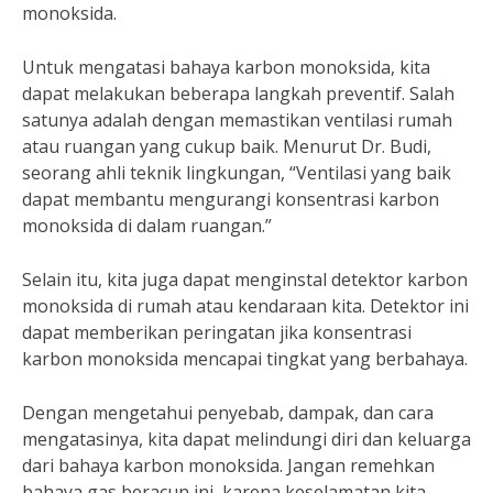
monoksida.
Untuk mengatasi bahaya karbon monoksida, kita
dapat melakukan beberapa langkah preventif. Salah
satunya adalah dengan memastikan ventilasi rumah
atau ruangan yang cukup baik. Menurut Dr. Budi,
seorang ahli teknik lingkungan, “Ventilasi yang baik
dapat membantu mengurangi konsentrasi karbon
monoksida di dalam ruangan.”
Selain itu, kita juga dapat menginstal detektor karbon
monoksida di rumah atau kendaraan kita. Detektor ini
dapat memberikan peringatan jika konsentrasi
karbon monoksida mencapai tingkat yang berbahaya.
Dengan mengetahui penyebab, dampak, dan cara
mengatasinya, kita dapat melindungi diri dan keluarga
dari bahaya karbon monoksida. Jangan remehkan
bahaya gas beracun ini, karena keselamatan kita