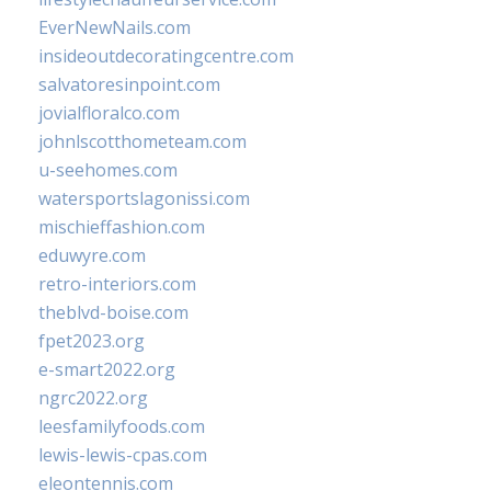
EverNewNails.com
insideoutdecoratingcentre.com
salvatoresinpoint.com
jovialfloralco.com
johnlscotthometeam.com
u-seehomes.com
watersportslagonissi.com
mischieffashion.com
eduwyre.com
retro-interiors.com
theblvd-boise.com
fpet2023.org
e-smart2022.org
ngrc2022.org
leesfamilyfoods.com
lewis-lewis-cpas.com
eleontennis.com