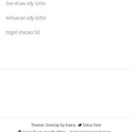
live draw sdy lotto
keluaran sdy lotto
togel macau 5d
Theme: Overlay by
Kaira
.
Extra Text
Cape Town, South Africa
togel singapore hari ini