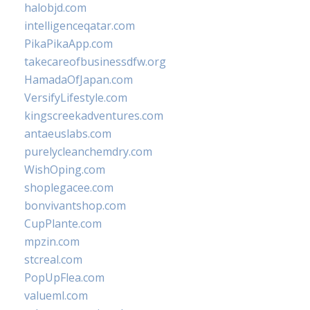
halobjd.com
intelligenceqatar.com
PikaPikaApp.com
takecareofbusinessdfw.org
HamadaOfJapan.com
VersifyLifestyle.com
kingscreekadventures.com
antaeuslabs.com
purelycleanchemdry.com
WishOping.com
shoplegacee.com
bonvivantshop.com
CupPlante.com
mpzin.com
stcreal.com
PopUpFlea.com
valueml.com