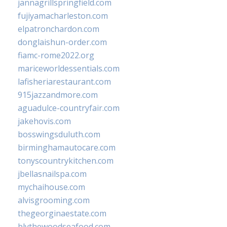
jannagrillspringfield.com
fujiyamacharleston.com
elpatronchardon.com
donglaishun-order.com
fiamc-rome2022.org
mariceworldessentials.com
lafisheriarestaurant.com
915jazzandmore.com
aguadulce-countryfair.com
jakehovis.com
bosswingsduluth.com
birminghamautocare.com
tonyscountrykitchen.com
jbellasnailspa.com
mychaihouse.com
alvisgrooming.com
thegeorginaestate.com
blythewoodseafood.com