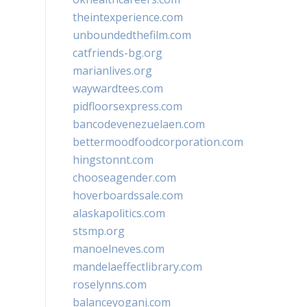
theintexperience.com
unboundedthefilm.com
catfriends-bg.org
marianlives.org
waywardtees.com
pidfloorsexpress.com
bancodevenezuelaen.com
bettermoodfoodcorporation.com
hingstonnt.com
chooseagender.com
hoverboardssale.com
alaskapolitics.com
stsmp.org
manoelneves.com
mandelaeffectlibrary.com
roselynns.com
balanceyoganj.com