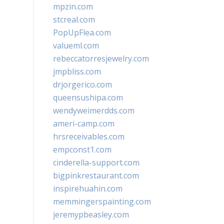
mpzin.com
stcreal.com
PopUpFlea.com
valueml.com
rebeccatorresjewelry.com
jmpbliss.com
drjorgerico.com
queensushipa.com
wendyweimerdds.com
ameri-camp.com
hrsreceivables.com
empconst1.com
cinderella-support.com
bigpinkrestaurant.com
inspirehuahin.com
memmingerspainting.com
jeremypbeasley.com