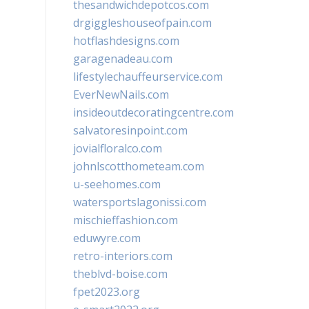
thesandwichdepotcos.com
drgiggleshouseofpain.com
hotflashdesigns.com
garagenadeau.com
lifestylechauffeurservice.com
EverNewNails.com
insideoutdecoratingcentre.com
salvatoresinpoint.com
jovialfloralco.com
johnlscotthometeam.com
u-seehomes.com
watersportslagonissi.com
mischieffashion.com
eduwyre.com
retro-interiors.com
theblvd-boise.com
fpet2023.org