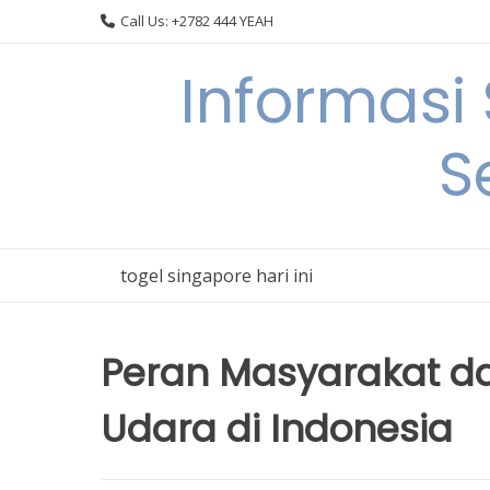
Skip
Call Us: +2782 444 YEAH
to
content
Informasi
S
togel singapore hari ini
Peran Masyarakat d
Udara di Indonesia