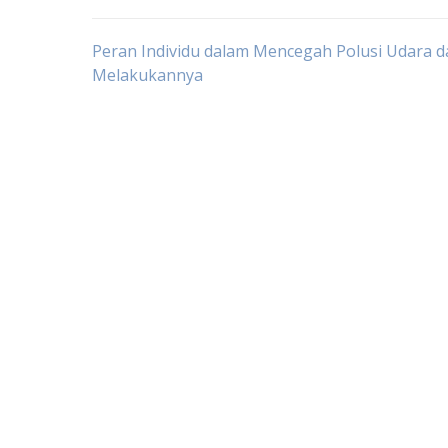
Post
Peran Individu dalam Mencegah Polusi Udara d
Melakukannya
navigation