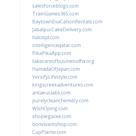
salesforceblogs.com
TrainGames365.com
BaytownEvaCationRentals.com
JabalpurCakeDelivery.com
halobjd.com
intelligenceqatar.com
PikaPikaApp.com
takecareofbusinessdfw.org
HamadaOfJapan.com
VersifyLifestyle.com
kingscreekadventures.com
antaeuslabs.com
purelycleanchemdry.com
WishOping.com
shoplegacee.com
bonvivantshop.com
CupPlante.com