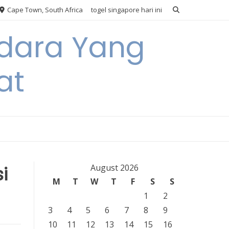
Cape Town, South Africa
togel singapore hari ini
Udara Yang
at
i
August 2026
M
T
W
T
F
S
S
1
2
3
4
5
6
7
8
9
10
11
12
13
14
15
16