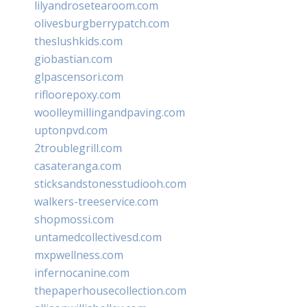
lilyandrosetearoom.com
olivesburgberrypatch.com
theslushkids.com
giobastian.com
glpascensori.com
rifloorepoxy.com
woolleymillingandpaving.com
uptonpvd.com
2troublegrill.com
casateranga.com
sticksandstonesstudiooh.com
walkers-treeservice.com
shopmossi.com
untamedcollectivesd.com
mxpwellness.com
infernocanine.com
thepaperhousecollection.com