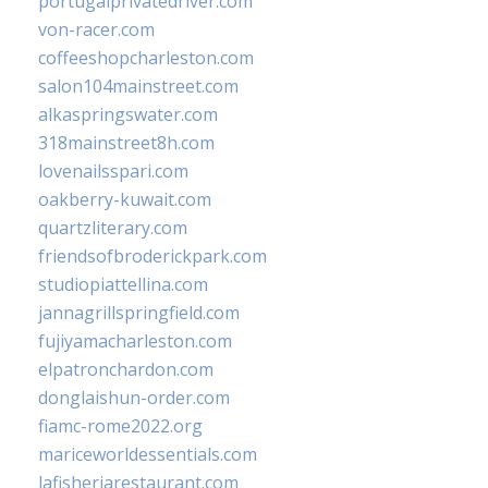
portugalprivatedriver.com
von-racer.com
coffeeshopcharleston.com
salon104mainstreet.com
alkaspringswater.com
318mainstreet8h.com
lovenailsspari.com
oakberry-kuwait.com
quartzliterary.com
friendsofbroderickpark.com
studiopiattellina.com
jannagrillspringfield.com
fujiyamacharleston.com
elpatronchardon.com
donglaishun-order.com
fiamc-rome2022.org
mariceworldessentials.com
lafisheriarestaurant.com