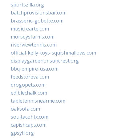
sportszilla.org
batchprovisionsbar.com
brasserie-gobette.com
musicrearte.com
morseysfarms.com
riverviewtennis.com
official-kelly-toys-squishmallows.com
displaygardenonsuncrest.org
bbq-empire-usa.com
feedstoreva.com
drogopets.com
ediblechalk.com
tabletennisnearme.com
oaksofa.com
soultacohtx.com
capishcaps.com
gpsyfl.org