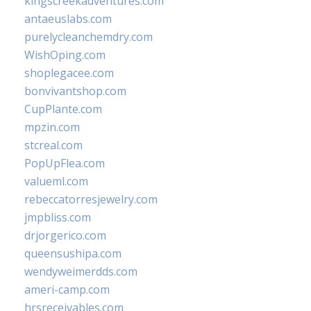
kingscreekadventures.com
antaeuslabs.com
purelycleanchemdry.com
WishOping.com
shoplegacee.com
bonvivantshop.com
CupPlante.com
mpzin.com
stcreal.com
PopUpFlea.com
valueml.com
rebeccatorresjewelry.com
jmpbliss.com
drjorgerico.com
queensushipa.com
wendyweimerdds.com
ameri-camp.com
hrsreceivables.com