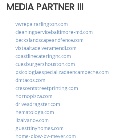
MEDIA PARTNER III
vwrepairarlington.com
cleaningservicebaltimore-md.com
beckslandscapeandfence.com
vistaaltadelveramendi.com
coastlinecateringnc.com
cuesburgershouston.com
psicologiaespecializadaencampeche.com
dmtacos.com
crescentstreetprinting.com
hornopizza.com
driveadragster.com
hematologa.com
lizaivanov.com
guesttinyhomes.com
home-plow-by-meyer.com