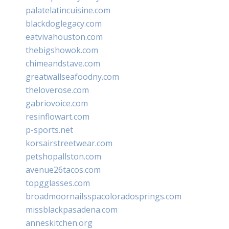
palatelatincuisine.com
blackdoglegacy.com
eatvivahouston.com
thebigshowok.com
chimeandstave.com
greatwallseafoodny.com
theloverose.com
gabriovoice.com
resinflowart.com
p-sports.net
korsairstreetwear.com
petshopallston.com
avenue26tacos.com
topgglasses.com
broadmoornailsspacoloradosprings.com
missblackpasadena.com
anneskitchen.org