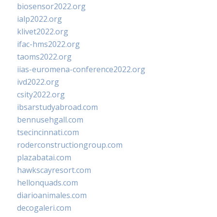
biosensor2022.org
ialp2022.org
klivet2022.org
ifac-hms2022.org
taoms2022.org
iias-euromena-conference2022.org
ivd2022.org
csity2022.org
ibsarstudyabroad.com
bennusehgall.com
tsecincinnati.com
roderconstructiongroup.com
plazabatai.com
hawkscayresort.com
hellonquads.com
diarioanimales.com
decogaleri.com