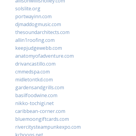
allisonwillisholley.com
solslite.org
portwayinn.com
djmaddogmusic.com
thesoundarchitects.com
allin1roofing.com
keepjudgewebb.com
anatomyofadventure.com
drivancastillo.com
cmmedspa.com
midletontkd.com
gardensandgrills.com
basilfoodwine.com
nikko-tochigi.net
caribbean-corner.com
bluemoongiftcards.com
rivercitysteampunkexpo.com
kchoops.net