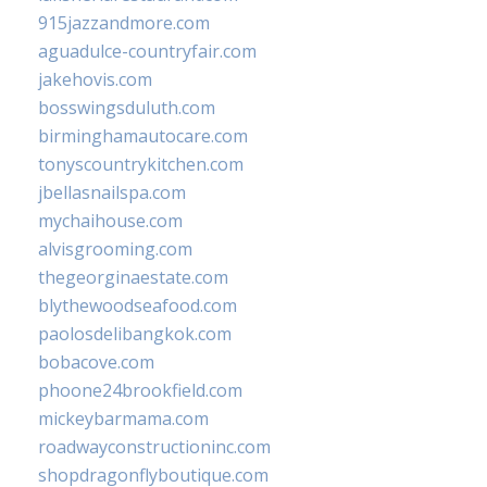
915jazzandmore.com
aguadulce-countryfair.com
jakehovis.com
bosswingsduluth.com
birminghamautocare.com
tonyscountrykitchen.com
jbellasnailspa.com
mychaihouse.com
alvisgrooming.com
thegeorginaestate.com
blythewoodseafood.com
paolosdelibangkok.com
bobacove.com
phoone24brookfield.com
mickeybarmama.com
roadwayconstructioninc.com
shopdragonflyboutique.com