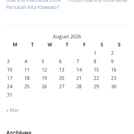
Udara di Indonesia 2024:
Polusi Udara di Kota Besar
Perlukah Kita Khawatir?
navigation
August 2026
M
T
W
T
F
S
S
1
2
3
4
5
6
7
8
9
10
11
12
13
14
15
16
17
18
19
20
21
22
23
24
25
26
27
28
29
30
31
« Mar
Archives