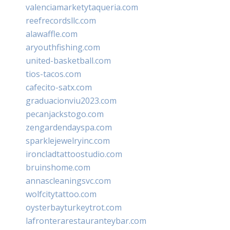
valenciamarketytaqueria.com
reefrecordsllc.com
alawaffle.com
aryouthfishing.com
united-basketball.com
tios-tacos.com
cafecito-satx.com
graduacionviu2023.com
pecanjackstogo.com
zengardendayspa.com
sparklejewelryinc.com
ironcladtattoostudio.com
bruinshome.com
annascleaningsvc.com
wolfcitytattoo.com
oysterbayturkeytrot.com
lafronterarestauranteybar.com