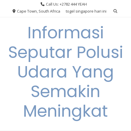
Skip
Call Us: +2782 444 YEAH
to
Cape Town, South Africa
togel singapore hari ini
content
Informasi
Seputar Polusi
Udara Yang
Semakin
Meningkat