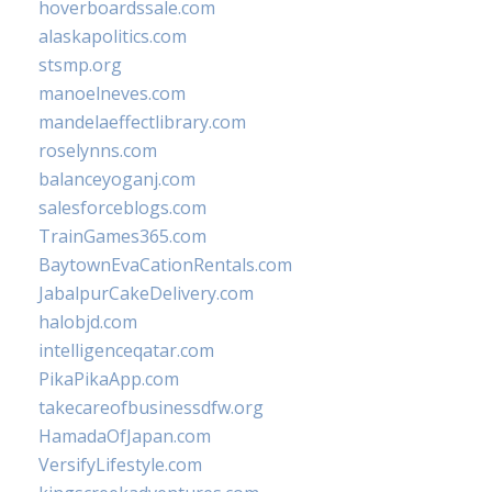
hoverboardssale.com
alaskapolitics.com
stsmp.org
manoelneves.com
mandelaeffectlibrary.com
roselynns.com
balanceyoganj.com
salesforceblogs.com
TrainGames365.com
BaytownEvaCationRentals.com
JabalpurCakeDelivery.com
halobjd.com
intelligenceqatar.com
PikaPikaApp.com
takecareofbusinessdfw.org
HamadaOfJapan.com
VersifyLifestyle.com