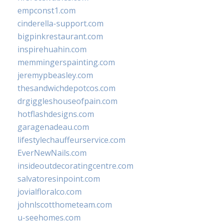
empconst1.com
cinderella-support.com
bigpinkrestaurant.com
inspirehuahin.com
memmingerspainting.com
jeremypbeasley.com
thesandwichdepotcos.com
drgiggleshouseofpain.com
hotflashdesigns.com
garagenadeau.com
lifestylechauffeurservice.com
EverNewNails.com
insideoutdecoratingcentre.com
salvatoresinpoint.com
jovialfloralco.com
johnlscotthometeam.com
u-seehomes.com