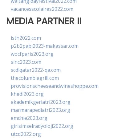
waitangidayfestival2022.com
vacancesscolaires2022.com
MEDIA PARTNER II
isth2022.com
p2b2pabi2023-makassar.com
wocfparis2023.org
sinc2023.com
scdlqatar2022-qa.com
thecolumbiagrill.com
provisionscheeseandwineshoppe.com
khedi2023.org
akademikgeriatri2023.org
marmarapediatri2023.org
emchie2023.org
girisimselradyoloji2022.org
utcd2022.org