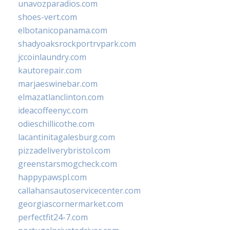
unavozparadios.com
shoes-vert.com
elbotanicopanama.com
shadyoaksrockportrvpark.com
jccoinlaundry.com
kautorepair.com
marjaeswinebar.com
elmazatlanclinton.com
ideacoffeenyc.com
odieschillicothe.com
lacantinitagalesburg.com
pizzadeliverybristol.com
greenstarsmogcheck.com
happypawspl.com
callahansautoservicecenter.com
georgiascornermarket.com
perfectfit24-7.com