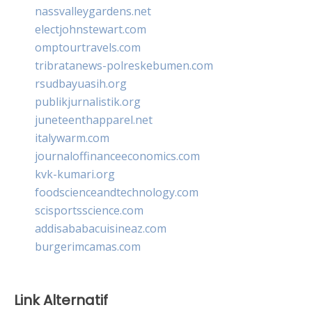
nassvalleygardens.net
electjohnstewart.com
omptourtravels.com
tribratanews-polreskebumen.com
rsudbayuasih.org
publikjurnalistik.org
juneteenthapparel.net
italywarm.com
journaloffinanceeconomics.com
kvk-kumari.org
foodscienceandtechnology.com
scisportsscience.com
addisababacuisineaz.com
burgerimcamas.com
Link Alternatif