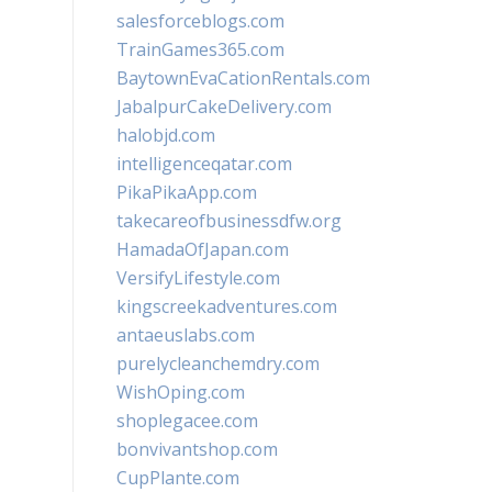
salesforceblogs.com
TrainGames365.com
BaytownEvaCationRentals.com
JabalpurCakeDelivery.com
halobjd.com
intelligenceqatar.com
PikaPikaApp.com
takecareofbusinessdfw.org
HamadaOfJapan.com
VersifyLifestyle.com
kingscreekadventures.com
antaeuslabs.com
purelycleanchemdry.com
WishOping.com
shoplegacee.com
bonvivantshop.com
CupPlante.com