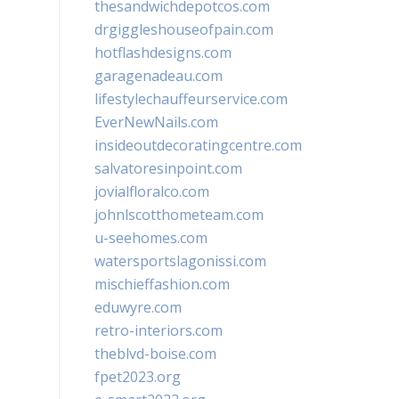
thesandwichdepotcos.com
drgiggleshouseofpain.com
hotflashdesigns.com
garagenadeau.com
lifestylechauffeurservice.com
EverNewNails.com
insideoutdecoratingcentre.com
salvatoresinpoint.com
jovialfloralco.com
johnlscotthometeam.com
u-seehomes.com
watersportslagonissi.com
mischieffashion.com
eduwyre.com
retro-interiors.com
theblvd-boise.com
fpet2023.org