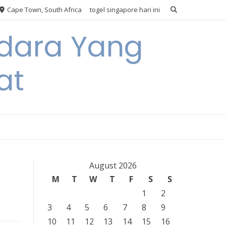
Cape Town, South Africa
togel singapore hari ini
Udara Yang
at
August 2026
M
T
W
T
F
S
S
1
2
3
4
5
6
7
8
9
10
11
12
13
14
15
16