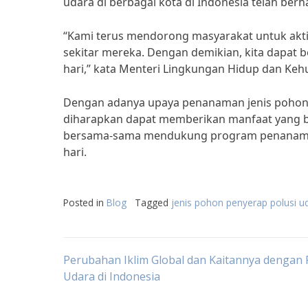
udara di berbagai kota di Indonesia telah ber
“Kami terus mendorong masyarakat untuk akti
sekitar mereka. Dengan demikian, kita dapat 
hari,” kata Menteri Lingkungan Hidup dan Kehu
Dengan adanya upaya penanaman jenis pohon pe
diharapkan dapat memberikan manfaat yang bes
bersama-sama mendukung program penanaman p
hari.
Posted in
Blog
Tagged
jenis pohon penyerap polusi u
Post
Perubahan Iklim Global dan Kaitannya dengan 
Udara di Indonesia
navigation