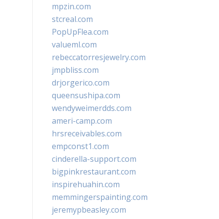
mpzin.com
stcreal.com
PopUpFlea.com
valueml.com
rebeccatorresjewelry.com
jmpbliss.com
drjorgerico.com
queensushipa.com
wendyweimerdds.com
ameri-camp.com
hrsreceivables.com
empconst1.com
cinderella-support.com
bigpinkrestaurant.com
inspirehuahin.com
memmingerspainting.com
jeremypbeasley.com