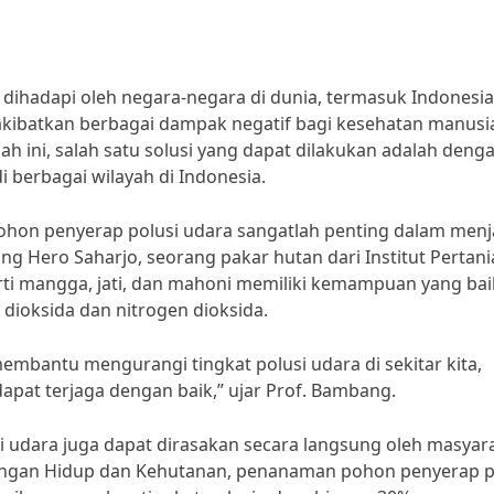
 dihadapi oleh negara-negara di dunia, termasuk Indonesia
gakibatkan berbagai dampak negatif bagi kesehatan manusi
h ini, salah satu solusi yang dapat dilakukan adalah deng
 berbagai wilayah di Indonesia.
pohon penyerap polusi udara sangatlah penting dalam men
mbang Hero Saharjo, seorang pakar hutan dari Institut Pertan
i mangga, jati, dan mahoni memiliki kemampuan yang bai
dioksida dan nitrogen dioksida.
membantu mengurangi tingkat polusi udara di sekitar kita,
pat terjaga dengan baik,” ujar Prof. Bambang.
si udara juga dapat dirasakan secara langsung oleh masyar
kungan Hidup dan Kehutanan, penanaman pohon penyerap p