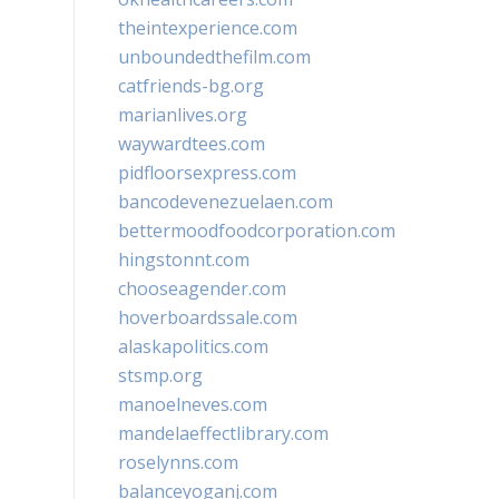
theintexperience.com
unboundedthefilm.com
catfriends-bg.org
marianlives.org
waywardtees.com
pidfloorsexpress.com
bancodevenezuelaen.com
bettermoodfoodcorporation.com
hingstonnt.com
chooseagender.com
hoverboardssale.com
alaskapolitics.com
stsmp.org
manoelneves.com
mandelaeffectlibrary.com
roselynns.com
balanceyoganj.com