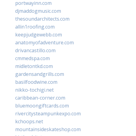
portwayinn.com
djmaddogmusic.com
thesoundarchitects.com
allin1roofing.com
keepjudgewebb.com
anatomyofadventure.com
drivancastillo.com
cmmedspa.com
midletontkd.com
gardensandgrills.com
basilfoodwine.com
nikko-tochigi.net
caribbean-corner.com
bluemoongiftcards.com
rivercitysteampunkexpo.com
kchoops.net
mountainsideskateshop.com