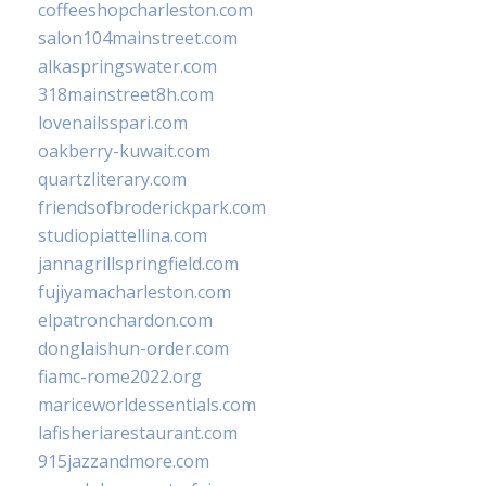
coffeeshopcharleston.com
salon104mainstreet.com
alkaspringswater.com
318mainstreet8h.com
lovenailsspari.com
oakberry-kuwait.com
quartzliterary.com
friendsofbroderickpark.com
studiopiattellina.com
jannagrillspringfield.com
fujiyamacharleston.com
elpatronchardon.com
donglaishun-order.com
fiamc-rome2022.org
mariceworldessentials.com
lafisheriarestaurant.com
915jazzandmore.com