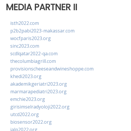
MEDIA PARTNER II
isth2022.com
p2b2pabi2023-makassar.com
wocfparis2023.org
sinc2023.com
scdlqatar2022-qa.com
thecolumbiagrill.com
provisionscheeseandwineshoppe.com
khedi2023.org
akademikgeriatri2023.org
marmarapediatri2023.org
emchie2023.org
girisimselradyoloji2022.org
utcd2022.org
biosensor2022.org
ialp2022.org