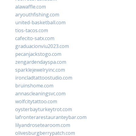
alawaffle.com
aryouthfishing.com
united-basketball.com
tios-tacos.com
cafecito-satx.com
graduacionviu2023.com
pecanjackstogo.com
zengardendayspa.com
sparklejewelryinc.com
ironcladtattoostudio.com
bruinshome.com
annascleaningsvc.com
wolfcitytattoo.com
oysterbayturkeytrot.com
lafronterarestauranteybar.com
lilyandrosetearoom.com
olivesburgberrypatch.com