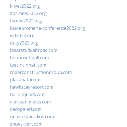
klivet2022.org
ifac-hms2022.org
taoms2022.org
iias-euromena-conference2022.org
ivd2022.org
csity2022.org
ibsarstudyabroad.com
bennusehgall.com
tsecincinnati.com
roderconstructiongroup.com
plazabatai.com
hawkscayresort.com
hellonquads.com
diarioanimales.com
decogaleri.com
unavozparadios.com
shoes-vert.com