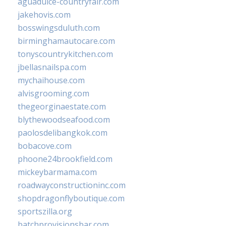
aguadulce-countryfair.com
jakehovis.com
bosswingsduluth.com
birminghamautocare.com
tonyscountrykitchen.com
jbellasnailspa.com
mychaihouse.com
alvisgrooming.com
thegeorginaestate.com
blythewoodseafood.com
paolosdelibangkok.com
bobacove.com
phoone24brookfield.com
mickeybarmama.com
roadwayconstructioninc.com
shopdragonflyboutique.com
sportszilla.org
batchprovisionsbar.com