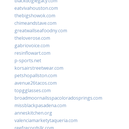
blackdoglegacy.com
eatvivahouston.com
thebigshowok.com
chimeandstave.com
greatwallseafoodny.com
theloverose.com
gabriovoice.com
resinflowart.com
p-sports.net
korsairstreetwear.com
petshopallston.com
avenue26tacos.com
topgglasses.com
broadmoornailsspacoloradosprings.com
missblackpasadena.com
anneskitchen.org
valenciamarketytaqueria.com
reefrecordsllc.com