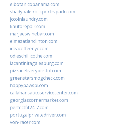
elbotanicopanama.com
shadyoaksrockportrvpark.com
jccoinlaundry.com
kautorepair.com
marjaeswinebar.com
elmazatlanclinton.com
ideacoffeenyc.com
odieschillicothe.com
lacantinitagalesburg.com
pizzadeliverybristol.com
greenstarsmogcheck.com
happypawspl.com
callahansautoservicecenter.com
georgiascornermarket.com
perfectfit24-7.com
portugalprivatedriver.com
von-racer.com