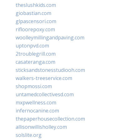
theslushkids.com
giobastian.com
glpascensori.com
rifloorepoxy.com
woolleymillingandpaving.com
uptonpvd.com
2troublegrill.com
casateranga.com
sticksandstonesstudiooh.com
walkers-treeservice.com
shopmossi.com
untamedcollectivesd.com
mxpwellness.com
infernocanine.com
thepaperhousecollection.com
allisonwillisholley.com
solslite.org