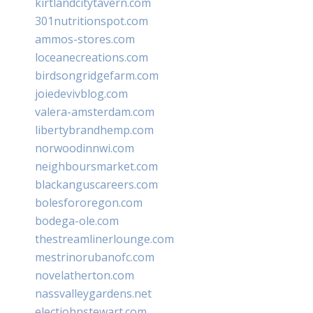
kirtlandcitytavern.com
301nutritionspot.com
ammos-stores.com
loceanecreations.com
birdsongridgefarm.com
joiedevivblog.com
valera-amsterdam.com
libertybrandhemp.com
norwoodinnwi.com
neighboursmarket.com
blackanguscareers.com
bolesfororegon.com
bodega-ole.com
thestreamlinerlounge.com
mestrinorubanofc.com
novelatherton.com
nassvalleygardens.net
electjohnstewart.com