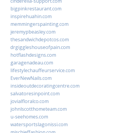
cinderella-support.com
bigpinkrestaurant.com
inspirehuahin.com
memmingerspainting.com
jeremypbeasley.com
thesandwichdepotcos.com
drgiggleshouseofpain.com
hotflashdesigns.com
garagenadeau.com
lifestylechauffeurservice.com
EverNewNails.com
insideoutdecoratingcentre.com
salvatoresinpoint.com
jovialfloralco.com
johnlscotthometeam.com
u-seehomes.com
watersportslagonissi.com
mischieffashion.com