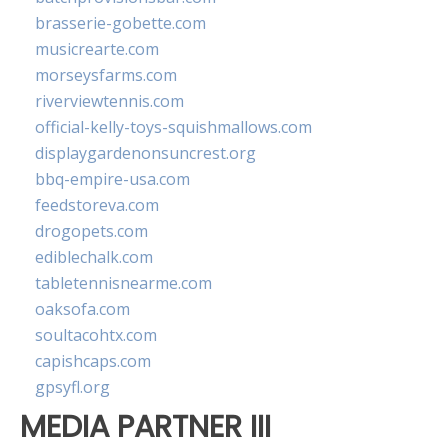
brasserie-gobette.com
musicrearte.com
morseysfarms.com
riverviewtennis.com
official-kelly-toys-squishmallows.com
displaygardenonsuncrest.org
bbq-empire-usa.com
feedstoreva.com
drogopets.com
ediblechalk.com
tabletennisnearme.com
oaksofa.com
soultacohtx.com
capishcaps.com
gpsyfl.org
MEDIA PARTNER III