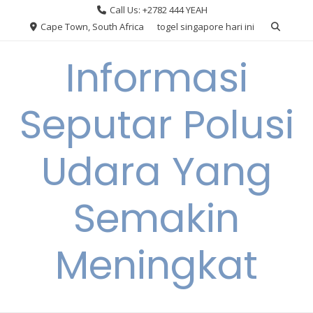
Skip
Call Us: +2782 444 YEAH
to
Cape Town, South Africa
togel singapore hari ini
content
Informasi
Seputar Polusi
Udara Yang
Semakin
Meningkat