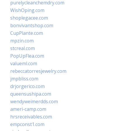
purelycleanchemdry.com
WishOping.com
shoplegacee.com
bonvivantshop.com
CupPlante.com
mpzin.com
stcreal.com
PopUpFlea.com
valueml.com
rebeccatorresjewelry.com
jmpbliss.com
drjorgerico.com
queensushipa.com
wendyweimerdds.com
ameri-camp.com
hrsreceivables.com
empconst1.com