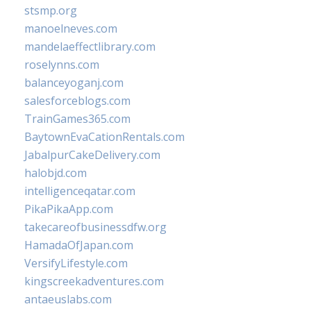
stsmp.org
manoelneves.com
mandelaeffectlibrary.com
roselynns.com
balanceyoganj.com
salesforceblogs.com
TrainGames365.com
BaytownEvaCationRentals.com
JabalpurCakeDelivery.com
halobjd.com
intelligenceqatar.com
PikaPikaApp.com
takecareofbusinessdfw.org
HamadaOfJapan.com
VersifyLifestyle.com
kingscreekadventures.com
antaeuslabs.com