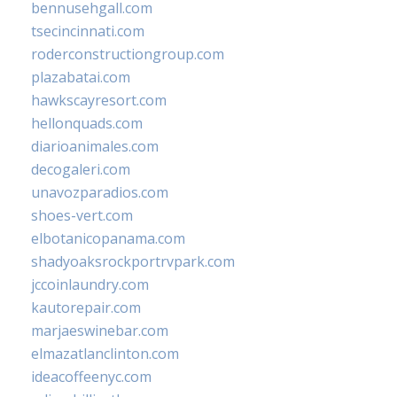
bennusehgall.com
tsecincinnati.com
roderconstructiongroup.com
plazabatai.com
hawkscayresort.com
hellonquads.com
diarioanimales.com
decogaleri.com
unavozparadios.com
shoes-vert.com
elbotanicopanama.com
shadyoaksrockportrvpark.com
jccoinlaundry.com
kautorepair.com
marjaeswinebar.com
elmazatlanclinton.com
ideacoffeenyc.com