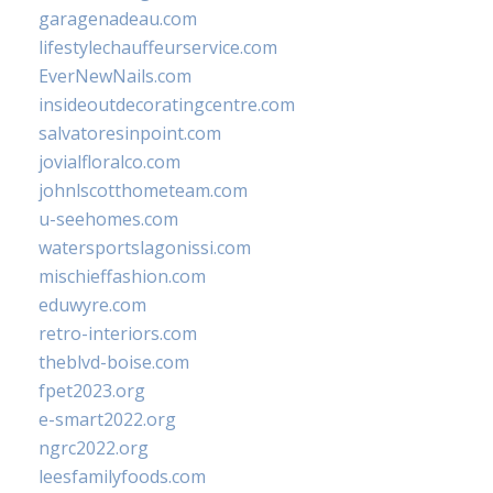
garagenadeau.com
lifestylechauffeurservice.com
EverNewNails.com
insideoutdecoratingcentre.com
salvatoresinpoint.com
jovialfloralco.com
johnlscotthometeam.com
u-seehomes.com
watersportslagonissi.com
mischieffashion.com
eduwyre.com
retro-interiors.com
theblvd-boise.com
fpet2023.org
e-smart2022.org
ngrc2022.org
leesfamilyfoods.com