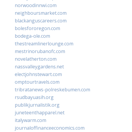
norwoodinnwi.com
neighboursmarket.com
blackanguscareers.com
bolesfororegon.com
bodega-ole.com
thestreamlinerlounge.com
mestrinorubanofc.com
novelatherton.com
nassvalleygardens.net
electjohnstewart.com
omptourtravels.com
tribratanews-polreskebumen.com
rsudbayuasih.org
publikjurnalistik.org
juneteenthapparel.net
italywarm.com
journaloffinanceeconomics.com