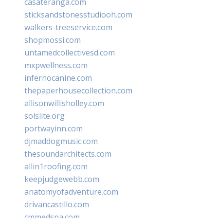
casateranga.com
sticksandstonesstudiooh.com
walkers-treeservice.com
shopmossi.com
untamedcollectivesd.com
mxpwellness.com
infernocanine.com
thepaperhousecollection.com
allisonwillisholley.com
solslite.org
portwayinn.com
djmaddogmusic.com
thesoundarchitects.com
allin1roofing.com
keepjudgewebb.com
anatomyofadventure.com
drivancastillo.com
cmmedspa.com