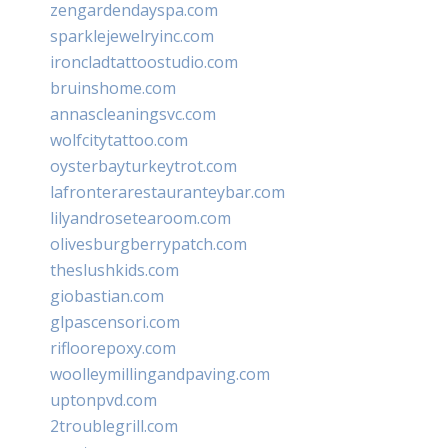
zengardendayspa.com
sparklejewelryinc.com
ironcladtattoostudio.com
bruinshome.com
annascleaningsvc.com
wolfcitytattoo.com
oysterbayturkeytrot.com
lafronterarestauranteybar.com
lilyandrosetearoom.com
olivesburgberrypatch.com
theslushkids.com
giobastian.com
glpascensori.com
rifloorepoxy.com
woolleymillingandpaving.com
uptonpvd.com
2troublegrill.com