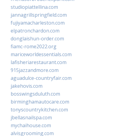
studiopiattellina.com
jannagrillspringfield.com
fujiyamacharleston.com
elpatronchardon.com
donglaishun-order.com
fiamc-rome2022.org
mariceworldessentials.com
lafisheriarestaurant.com
915jazzandmore.com
aguadulce-countryfair.com
jakehovis.com
bosswingsduluth.com
birminghamautocare.com
tonyscountrykitchen.com
jbellasnailspa.com
mychaihouse.com
alvisgrooming.com