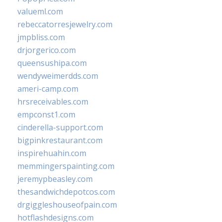
valueml.com
rebeccatorresjewelry.com
jmpbliss.com
drjorgerico.com
queensushipa.com
wendyweimerdds.com
ameri-camp.com
hrsreceivables.com
empconst1.com
cinderella-support.com
bigpinkrestaurant.com
inspirehuahin.com
memmingerspainting.com
jeremypbeasley.com
thesandwichdepotcos.com
drgiggleshouseofpain.com
hotflashdesigns.com