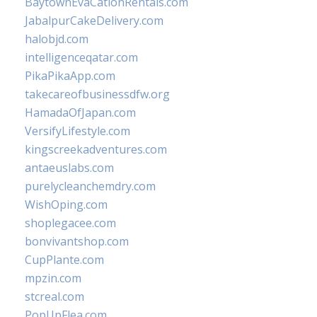
BaytownEvaCationRentals.com
JabalpurCakeDelivery.com
halobjd.com
intelligenceqatar.com
PikaPikaApp.com
takecareofbusinessdfw.org
HamadaOfJapan.com
VersifyLifestyle.com
kingscreekadventures.com
antaeuslabs.com
purelycleanchemdry.com
WishOping.com
shoplegacee.com
bonvivantshop.com
CupPlante.com
mpzin.com
stcreal.com
PopUpFlea.com