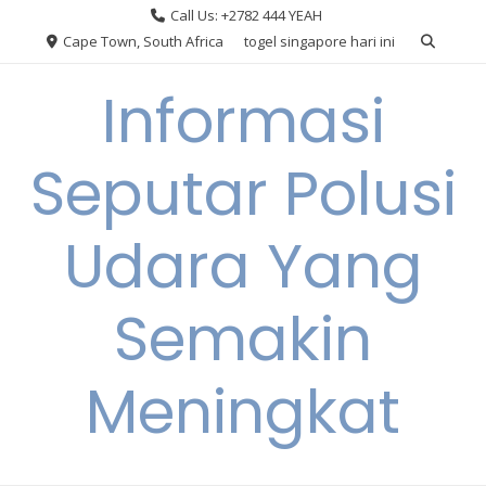
Skip
Call Us: +2782 444 YEAH
to
Cape Town, South Africa
togel singapore hari ini
content
Informasi
Seputar Polusi
Udara Yang
Semakin
Meningkat