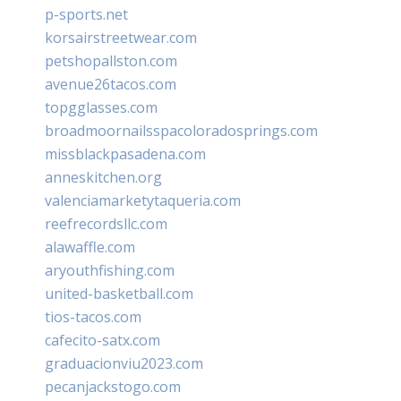
p-sports.net
korsairstreetwear.com
petshopallston.com
avenue26tacos.com
topgglasses.com
broadmoornailsspacoloradosprings.com
missblackpasadena.com
anneskitchen.org
valenciamarketytaqueria.com
reefrecordsllc.com
alawaffle.com
aryouthfishing.com
united-basketball.com
tios-tacos.com
cafecito-satx.com
graduacionviu2023.com
pecanjackstogo.com