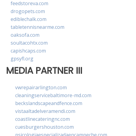
feedstoreva.com
drogopets.com
ediblechalk.com
tabletennisnearme.com
oaksofa.com
soultacohtx.com
capishcaps.com
gpsyfl.org
MEDIA PARTNER III
vwrepairarlington.com
cleaningservicebaltimore-md.com
beckslandscapeandfence.com
vistaaltadelveramendi.com
coastlinecateringnc.com
cuesburgershouston.com
psicologiaespecializadaencampeche.com