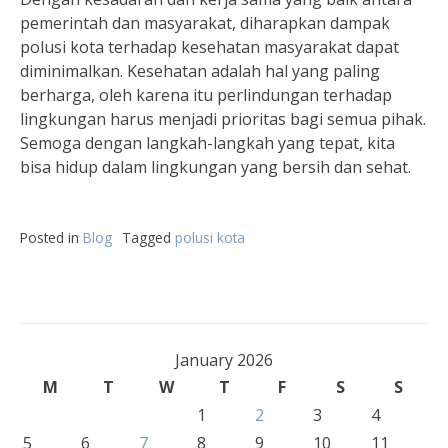
pemerintah dan masyarakat, diharapkan dampak
polusi kota terhadap kesehatan masyarakat dapat
diminimalkan. Kesehatan adalah hal yang paling
berharga, oleh karena itu perlindungan terhadap
lingkungan harus menjadi prioritas bagi semua pihak.
Semoga dengan langkah-langkah yang tepat, kita
bisa hidup dalam lingkungan yang bersih dan sehat.
Posted in
Blog
Tagged
polusi kota
January 2026
M
T
W
T
F
S
S
1
2
3
4
5
6
7
8
9
10
11