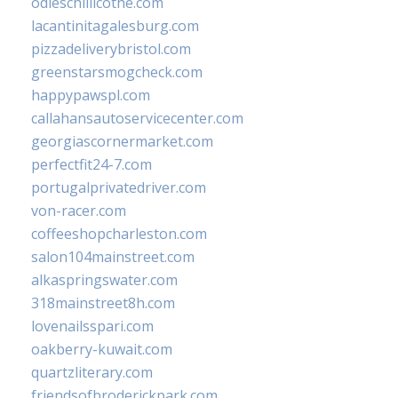
odieschillicothe.com
lacantinitagalesburg.com
pizzadeliverybristol.com
greenstarsmogcheck.com
happypawspl.com
callahansautoservicecenter.com
georgiascornermarket.com
perfectfit24-7.com
portugalprivatedriver.com
von-racer.com
coffeeshopcharleston.com
salon104mainstreet.com
alkaspringswater.com
318mainstreet8h.com
lovenailsspari.com
oakberry-kuwait.com
quartzliterary.com
friendsofbroderickpark.com