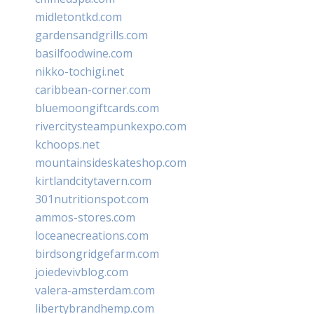
midletontkd.com
gardensandgrills.com
basilfoodwine.com
nikko-tochigi.net
caribbean-corner.com
bluemoongiftcards.com
rivercitysteampunkexpo.com
kchoops.net
mountainsideskateshop.com
kirtlandcitytavern.com
301nutritionspot.com
ammos-stores.com
loceanecreations.com
birdsongridgefarm.com
joiedevivblog.com
valera-amsterdam.com
libertybrandhemp.com