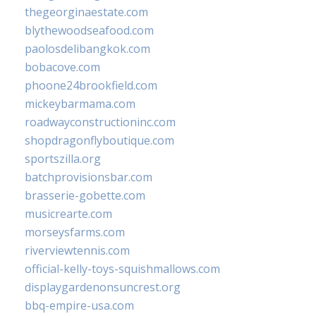
thegeorginaestate.com
blythewoodseafood.com
paolosdelibangkok.com
bobacove.com
phoone24brookfield.com
mickeybarmama.com
roadwayconstructioninc.com
shopdragonflyboutique.com
sportszilla.org
batchprovisionsbar.com
brasserie-gobette.com
musicrearte.com
morseysfarms.com
riverviewtennis.com
official-kelly-toys-squishmallows.com
displaygardenonsuncrest.org
bbq-empire-usa.com