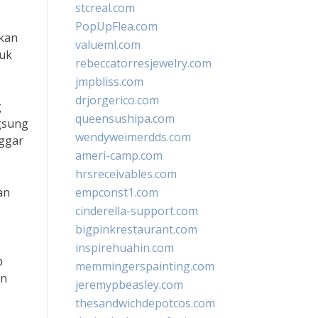
stcreal.com
PopUpFlea.com
akan
valueml.com
tuk
rebeccatorresjewelry.com
jmpbliss.com
drjorgerico.com
g
queensushipa.com
gsung
wendyweimerdds.com
nggar
ameri-camp.com
hrsreceivables.com
an
empconst1.com
cinderella-support.com
bigpinkrestaurant.com
inspirehuahin.com
b
memmingerspainting.com
an
jeremypbeasley.com
thesandwichdepotcos.com