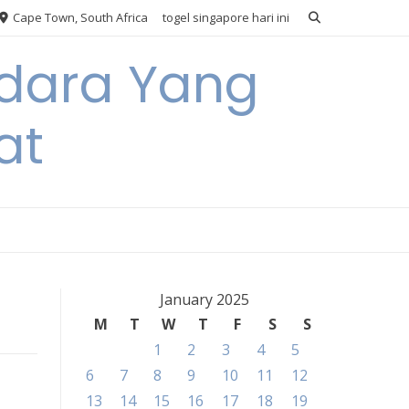
Cape Town, South Africa
togel singapore hari ini
Udara Yang
at
January 2025
M
T
W
T
F
S
S
1
2
3
4
5
6
7
8
9
10
11
12
13
14
15
16
17
18
19