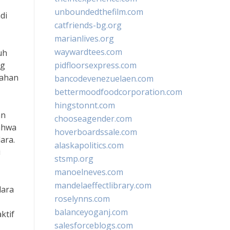
unboundedthefilm.com
di
catfriends-bg.org
marianlives.org
waywardtees.com
uh
ng
pidfloorsexpress.com
lahan
bancodevenezuelaen.com
bettermoodfoodcorporation.com
hingstonnt.com
an
chooseagender.com
ahwa
hoverboardssale.com
ara.
alaskapolitics.com
i
stsmp.org
manoelneves.com
mandelaeffectlibrary.com
dara
roselynns.com
balanceyoganj.com
ktif
salesforceblogs.com