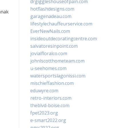
drgiggleshouseofpain.com
hotflashdesigns.com
anak
garagenadeau.com
lifestylechauffeurservice.com
EverNewNails.com
insideoutdecoratingcentre.com
salvatoresinpoint.com
jovialfloralco.com
johnlscotthometeam.com
u-seehomes.com
watersportslagonissi.com
mischieffashion.com
eduwyre.com
retro-interiors.com
theblvd-boise.com
fpet2023.org
e-smart2022.org
ngrc2022.org