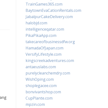
TrainGames365.com
BaytownEvaCationRentals.com
JabalpurCakeDelivery.com
halobjd.com
intelligenceqatar.com
PikaPikaApp.com
takecareofbusinessdfw.org
HamadaOfJapan.com
VersifyLifestyle.com
kingscreekadventures.com
antaeuslabs.com
purelycleanchemdry.com
WishOping.com
shoplegacee.com
bonvivantshop.com
yang
CupPlante.com
mpzin.com