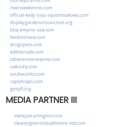
morseysfarms.com
riverviewtennis.com
official-kelly-toys-squishmallows.com
displaygardenonsuncrest.org
bbq-empire-usa.com
feedstoreva.com
drogopets.com
ediblechalk.com
tabletennisnearme.com
oaksofa.com
soultacohtx.com
capishcaps.com
gpsyfl.org
MEDIA PARTNER III
vwrepairarlington.com
cleaningservicebaltimore-md.com