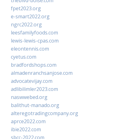
theblvd-boise.com
fpet2023.org
e-smart2022.org
ngrc2022.org
leesfamilyfoods.com
lewis-lewis-cpas.com
eleontennis.com
cyetus.com
bradfordshops.com
almadenranchsanjose.com
advocatevijay.com
adlibilimler2023.com
naswwebed.org
balithut-manado.org
alteregotradingcompany.org
aprce2022.com
ibie2022.com
sbcc-2022.com