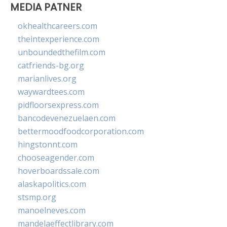
MEDIA PATNER
okhealthcareers.com
theintexperience.com
unboundedthefilm.com
catfriends-bg.org
marianlives.org
waywardtees.com
pidfloorsexpress.com
bancodevenezuelaen.com
bettermoodfoodcorporation.com
hingstonnt.com
chooseagender.com
hoverboardssale.com
alaskapolitics.com
stsmp.org
manoelneves.com
mandelaeffectlibrary.com