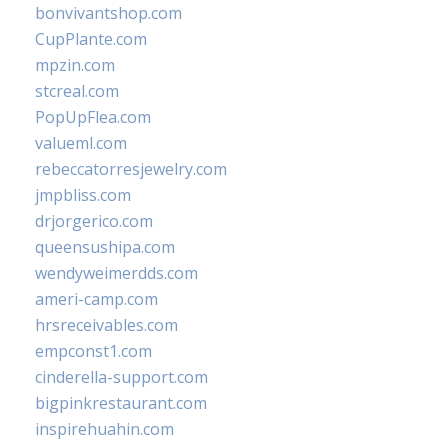
bonvivantshop.com
CupPlante.com
mpzin.com
stcreal.com
PopUpFlea.com
valueml.com
rebeccatorresjewelry.com
jmpbliss.com
drjorgerico.com
queensushipa.com
wendyweimerdds.com
ameri-camp.com
hrsreceivables.com
empconst1.com
cinderella-support.com
bigpinkrestaurant.com
inspirehuahin.com