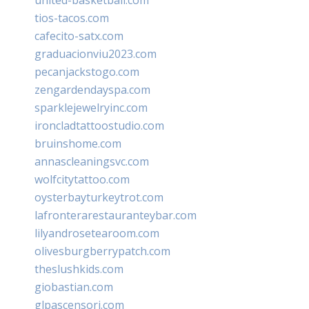
tios-tacos.com
cafecito-satx.com
graduacionviu2023.com
pecanjackstogo.com
zengardendayspa.com
sparklejewelryinc.com
ironcladtattoostudio.com
bruinshome.com
annascleaningsvc.com
wolfcitytattoo.com
oysterbayturkeytrot.com
lafronterarestauranteybar.com
lilyandrosetearoom.com
olivesburgberrypatch.com
theslushkids.com
giobastian.com
glpascensori.com