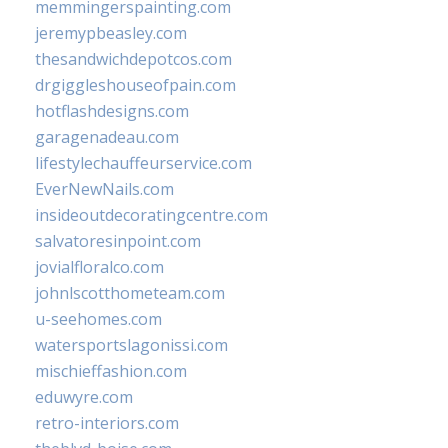
memmingerspainting.com
jeremypbeasley.com
thesandwichdepotcos.com
drgiggleshouseofpain.com
hotflashdesigns.com
garagenadeau.com
lifestylechauffeurservice.com
EverNewNails.com
insideoutdecoratingcentre.com
salvatoresinpoint.com
jovialfloralco.com
johnlscotthometeam.com
u-seehomes.com
watersportslagonissi.com
mischieffashion.com
eduwyre.com
retro-interiors.com