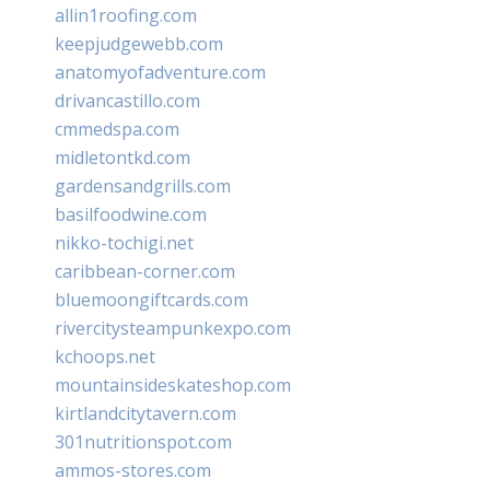
allin1roofing.com
keepjudgewebb.com
anatomyofadventure.com
drivancastillo.com
cmmedspa.com
midletontkd.com
gardensandgrills.com
basilfoodwine.com
nikko-tochigi.net
caribbean-corner.com
bluemoongiftcards.com
rivercitysteampunkexpo.com
kchoops.net
mountainsideskateshop.com
kirtlandcitytavern.com
301nutritionspot.com
ammos-stores.com