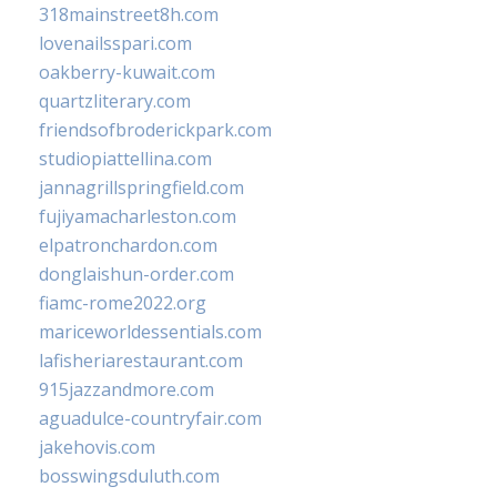
318mainstreet8h.com
lovenailsspari.com
oakberry-kuwait.com
quartzliterary.com
friendsofbroderickpark.com
studiopiattellina.com
jannagrillspringfield.com
fujiyamacharleston.com
elpatronchardon.com
donglaishun-order.com
fiamc-rome2022.org
mariceworldessentials.com
lafisheriarestaurant.com
915jazzandmore.com
aguadulce-countryfair.com
jakehovis.com
bosswingsduluth.com