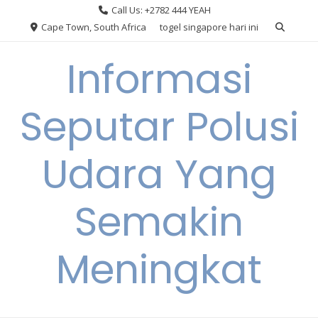
Skip
Call Us: +2782 444 YEAH
to
Cape Town, South Africa
togel singapore hari ini
content
Informasi
Seputar Polusi
Udara Yang
Semakin
Meningkat