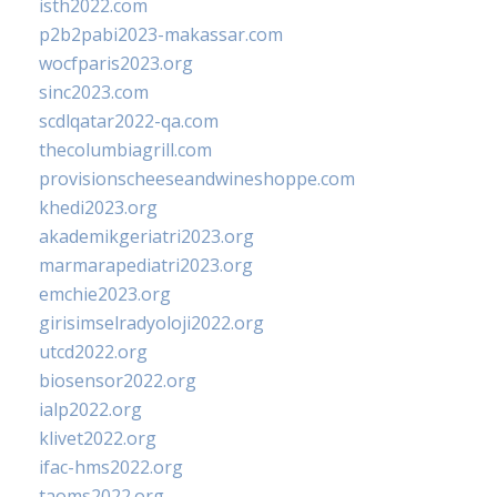
isth2022.com
p2b2pabi2023-makassar.com
wocfparis2023.org
sinc2023.com
scdlqatar2022-qa.com
thecolumbiagrill.com
provisionscheeseandwineshoppe.com
khedi2023.org
akademikgeriatri2023.org
marmarapediatri2023.org
emchie2023.org
girisimselradyoloji2022.org
utcd2022.org
biosensor2022.org
ialp2022.org
klivet2022.org
ifac-hms2022.org
taoms2022.org