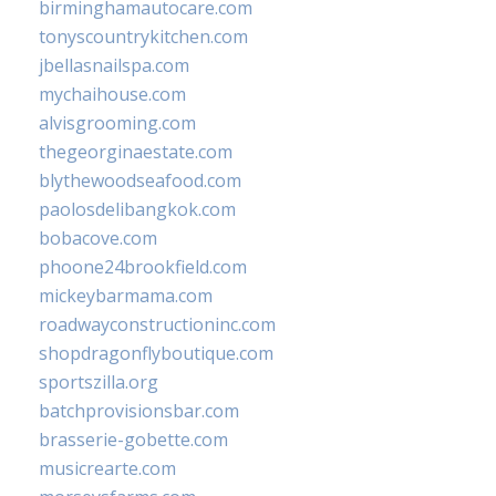
birminghamautocare.com
tonyscountrykitchen.com
jbellasnailspa.com
mychaihouse.com
alvisgrooming.com
thegeorginaestate.com
blythewoodseafood.com
paolosdelibangkok.com
bobacove.com
phoone24brookfield.com
mickeybarmama.com
roadwayconstructioninc.com
shopdragonflyboutique.com
sportszilla.org
batchprovisionsbar.com
brasserie-gobette.com
musicrearte.com