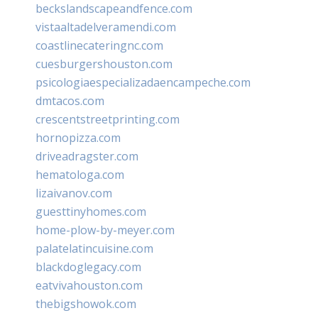
beckslandscapeandfence.com
vistaaltadelveramendi.com
coastlinecateringnc.com
cuesburgershouston.com
psicologiaespecializadaencampeche.com
dmtacos.com
crescentstreetprinting.com
hornopizza.com
driveadragster.com
hematologa.com
lizaivanov.com
guesttinyhomes.com
home-plow-by-meyer.com
palatelatincuisine.com
blackdoglegacy.com
eatvivahouston.com
thebigshowok.com