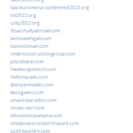
iias-euromena-conference2022.org
ivd2022.org
csity2022.org
ibsarstudyabroad.com
bennusehgall.com
tsecincinnati.com
roderconstructiongroup.com
plazabatai.com
hawkscayresort.com
hellonquads.com
diarioanimales.com
decogaleri.com
unavozparadios.com
shoes-vert.com
elbotanicopanama.com
shadyoaksrockportrvpark.com
jccoinlaundry.com