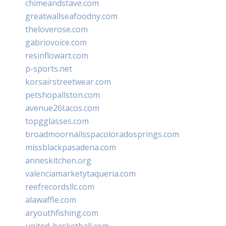
chimeandstave.com
greatwallseafoodny.com
theloverose.com
gabriovoice.com
resinflowart.com
p-sports.net
korsairstreetwear.com
petshopallston.com
avenue26tacos.com
topgglasses.com
broadmoornailsspacoloradosprings.com
missblackpasadena.com
anneskitchen.org
valenciamarketytaqueria.com
reefrecordsllc.com
alawaffle.com
aryouthfishing.com
united-basketball.com