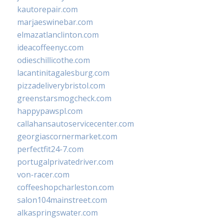
kautorepair.com
marjaeswinebar.com
elmazatlanclinton.com
ideacoffeenyc.com
odieschillicothe.com
lacantinitagalesburg.com
pizzadeliverybristol.com
greenstarsmogcheck.com
happypawspl.com
callahansautoservicecenter.com
georgiascornermarket.com
perfectfit24-7.com
portugalprivatedriver.com
von-racer.com
coffeeshopcharleston.com
salon104mainstreet.com
alkaspringswater.com