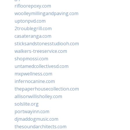
rifloorepoxy.com
woolleymillingandpaving.com
uptonpvd.com
2troublegrill.com
casateranga.com
sticksandstonesstudiooh.com
walkers-treeservice.com
shopmossi.com
untamedcollectivesd.com
mxpwellness.com
infernocanine.com
thepaperhousecollection.com
allisonwillisholley.com
solslite.org
portwayinn.com
djmaddogmusic.com
thesoundarchitects.com