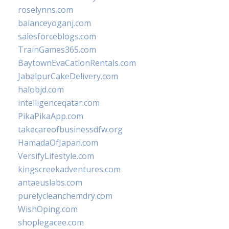
roselynns.com
balanceyoganj.com
salesforceblogs.com
TrainGames365.com
BaytownEvaCationRentals.com
JabalpurCakeDelivery.com
halobjd.com
intelligenceqatar.com
PikaPikaApp.com
takecareofbusinessdfw.org
HamadaOfJapan.com
VersifyLifestyle.com
kingscreekadventures.com
antaeuslabs.com
purelycleanchemdry.com
WishOping.com
shoplegacee.com